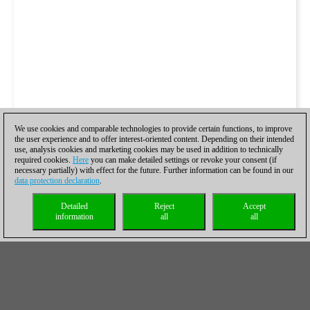
We use cookies and comparable technologies to provide certain functions, to improve
the user experience and to offer interest-oriented content. Depending on their intended
use, analysis cookies and marketing cookies may be used in addition to technically
required cookies.
Here
you can make detailed settings or revoke your consent (if
necessary partially) with effect for the future. Further information can be found in our
data protection declaration
.
Detailed
Reject
Accept
information
all
all