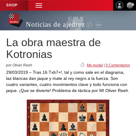
SHOP
TOGGLE
NAVIGATION
Noticias de ajedrez
La obra maestra de
Kotronias
por Oliver Reeh
Me gusta!
|
0 Comentarios
29/03/2019 – Tras 16.Txb7+!, tal y como sale en el diagrama,
las blancas dan jaque y mate al rey negro a la fuerza. Son
cuatro variantes, cuatro movimientos clave y todo funciona con
jaque. ¡Que se divierte! Problema de táctica por MI Oliver Reeh.