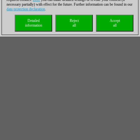
necessary partially) with effect for the future. Further information can be found in our
data protection declaration
.
Detailed
Reject
Accept
information
all
all
ChessBase Magazine Suscripción anual ¡Bono
de 40 € para nuevos suscriptores!**
La actualidad en formato digital. Lo más
importante de la actualidad ajedrecistica de los
últimos meses en su ordenador. Teoría y práctica.
Más...