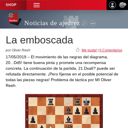
SHOP
TOGGLE
NAVIGATION
Noticias de ajedrez
La emboscada
por Oliver Reeh
Me gusta!
|
0 Comentarios
17/05/2019 – El movimiento de las negras del diagrama,
20...Dd5! tiene buena pinta y promete una recompensa
concreta. La continuación de la partida, 21.Dxa6? puede ser
refutada directamente. ¡Pero fíjense en el posible potencial de
todas las piezas negras! Problema de táctica por MI Oliver
Reeh.