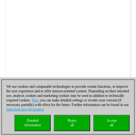
We use cookies and comparable technologies to provide certain functions, to improve
the user experience and to offer interest-oriented content. Depending on their intended
use, analysis cookies and marketing cookies may be used in addition to technically
required cookies.
Here
you can make detailed settings or revoke your consent (if
necessary partially) with effect for the future. Further information can be found in our
data protection declaration
.
Detailed
Reject
Accept
information
all
all