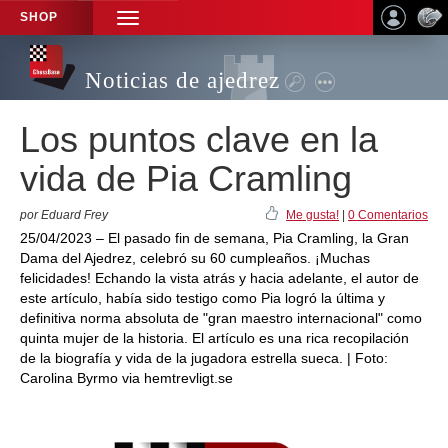
SHOP
TOGGLE
NAVIGATION
Noticias de ajedrez
Los puntos clave en la
vida de Pia Cramling
por Eduard Frey
Me gusta!
|
0 Comentarios
25/04/2023 – El pasado fin de semana, Pia Cramling, la Gran
Dama del Ajedrez, celebró su 60 cumpleaños. ¡Muchas
felicidades! Echando la vista atrás y hacia adelante, el autor de
este artículo, había sido testigo como Pia logró la última y
definitiva norma absoluta de "gran maestro internacional" como
quinta mujer de la historia. El artículo es una rica recopilación
de la biografía y vida de la jugadora estrella sueca. | Foto:
Carolina Byrmo via hemtrevligt.se