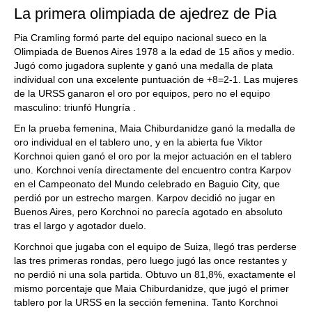
La primera olimpiada de ajedrez de Pia
Pia Cramling formó parte del equipo nacional sueco en la
Olimpiada de Buenos Aires 1978 a la edad de 15 años y medio.
Jugó como jugadora suplente y ganó una medalla de plata
individual con una excelente puntuación de +8=2-1. Las mujeres
de la URSS ganaron el oro por equipos, pero no el equipo
masculino: triunfó Hungría .
En la prueba femenina, Maia Chiburdanidze ganó la medalla de
oro individual en el tablero uno, y en la abierta fue Viktor
Korchnoi quien ganó el oro por la mejor actuación en el tablero
uno. Korchnoi venía directamente del encuentro contra Karpov
en el Campeonato del Mundo celebrado en Baguio City, que
perdió por un estrecho margen. Karpov decidió no jugar en
Buenos Aires, pero Korchnoi no parecía agotado en absoluto
tras el largo y agotador duelo.
Korchnoi que jugaba con el equipo de Suiza, llegó tras perderse
las tres primeras rondas, pero luego jugó las once restantes y
no perdió ni una sola partida. Obtuvo un 81,8%, exactamente el
mismo porcentaje que Maia Chiburdanidze, que jugó el primer
tablero por la URSS en la sección femenina. Tanto Korchnoi