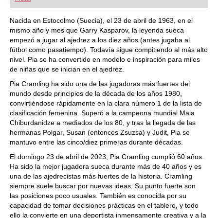
playing at a tournament level: with FRITZ, you can
train more efficiently, intelligently and with a
more personalised approach than ever before.
Nacida en Estocolmo (Suecia), el 23 de abril de 1963, en el
mismo año y mes que Garry Kasparov, la leyenda sueca
empezó a jugar al ajedrez a los diez años (antes jugaba al
fútbol como pasatiempo). Todavía sigue compitiendo al más alto
nivel. Pia se ha convertido en modelo e inspiración para miles
de niñas que se inician en el ajedrez.
Pia Cramling ha sido una de las jugadoras más fuertes del
mundo desde principios de la década de los años 1980,
convirtiéndose rápidamente en la clara número 1 de la lista de
clasificación femenina. Superó a la campeona mundial Maia
Chiburdanidze a mediados de los 80, y tras la llegada de las
hermanas Polgar, Susan (entonces Zsuzsa) y Judit, Pia se
mantuvo entre las cinco/diez primeras durante décadas.
El domingo 23 de abril de 2023, Pia Cramling cumplió 60 años.
Ha sido la mejor jugadora sueca durante más de 40 años y es
una de las ajedrecistas más fuertes de la historia. Cramling
siempre suele buscar por nuevas ideas. Su punto fuerte son
las posiciones poco usuales. También es conocida por su
capacidad de tomar decisiones prácticas en el tablero, y todo
ello la convierte en una deportista inmensamente creativa y a la