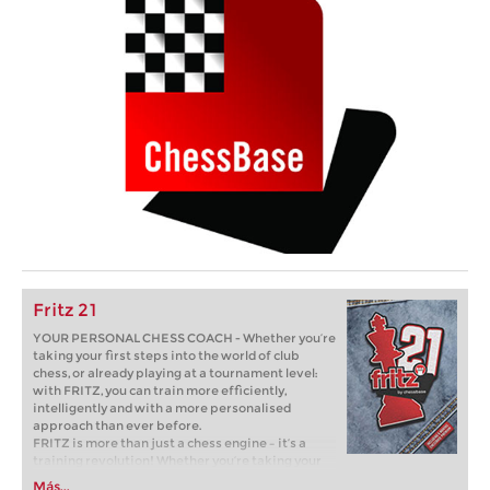
Fritz 21
YOUR PERSONAL CHESS COACH - Whether you’re
taking your first steps into the world of club
chess, or already playing at a tournament level:
with FRITZ, you can train more efficiently,
intelligently and with a more personalised
approach than ever before.
FRITZ is more than just a chess engine – it’s a
training revolution! Whether you’re taking your
first steps into the world of club chess, or already
Más...