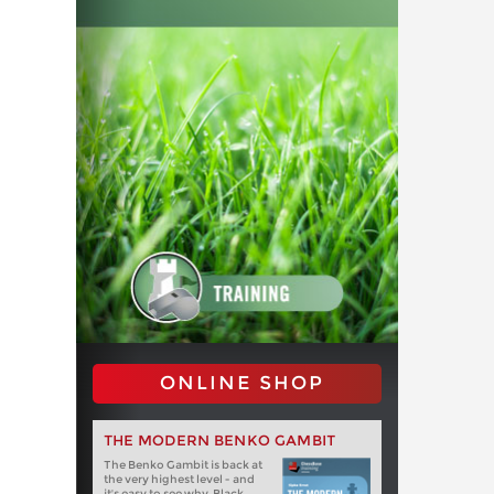
ONLINE SHOP
THE MODERN BENKO GAMBIT
The Benko Gambit is back at
the very highest level - and
it's easy to see why. Black