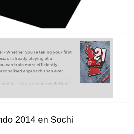
Whether you’re taking your first
ss, or already playing at a
ou can train more efficiently,
personalised approach than ever
engine – it’s a training revolution!
t steps into the world of club chess,
ent level: with FRITZ, you can train
 and with a more personalised
do 2014 en Sochi