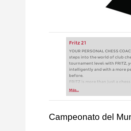
Fritz 21
YOUR PERSONAL CHESS COACH - 
steps into the world of club che
tournament level: with FRITZ, y
intelligently and with a more 
before.
FRITZ is more than just a chess 
Whether you’re taking your firs
Más...
or already playing at a tournam
more efficiently, intelligently
approach than ever before.
Campeonato del Mun