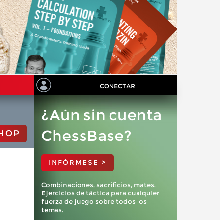
CONECTAR
¿Aún sin cuenta
ChessBase?
HOP
INFÓRMESE >
Combinaciones, sacrificios, mates.
Ejercicios de táctica para cualquier
fuerza de juego sobre todos los
temas.