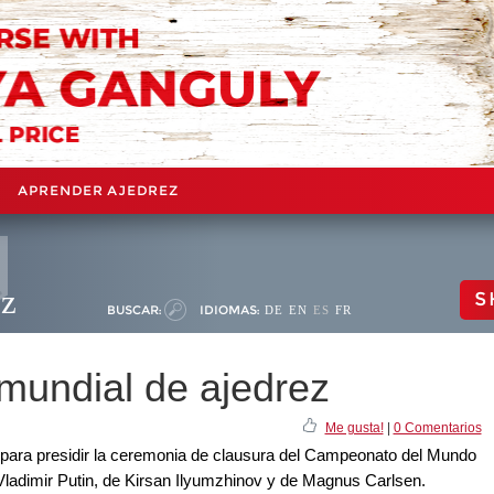
APRENDER AJEDREZ
ez
S
BUSCAR:
IDIOMAS:
DE
EN
ES
FR
 mundial de ajedrez
Me gusta!
|
0 Comentarios
i para presidir la ceremonia de clausura del Campeonato del Mundo
 Vladimir Putin, de Kirsan Ilyumzhinov y de Magnus Carlsen.