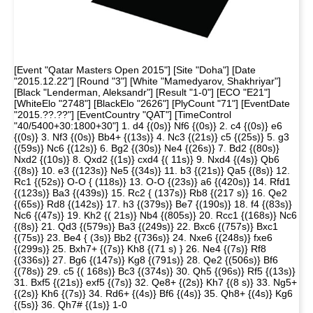
[Event "Qatar Masters Open 2015"] [Site "Doha"] [Date
"2015.12.22"] [Round "3"] [White "Mamedyarov, Shakhriyar"]
[Black "Lenderman, Aleksandr"] [Result "1-0"] [ECO "E21"]
[WhiteElo "2748"] [BlackElo "2626"] [PlyCount "71"] [EventDate
"2015.??.??"] [EventCountry "QAT"] [TimeControl
"40/5400+30:1800+30"] 1. d4 {(0s)} Nf6 {(0s)} 2. c4 {(0s)} e6
{(0s)} 3. Nf3 {(0s)} Bb4+ {(13s)} 4. Nc3 {(21s)} c5 {(25s)} 5. g3
{(59s)} Nc6 {(12s)} 6. Bg2 {(30s)} Ne4 {(26s)} 7. Bd2 {(80s)}
Nxd2 {(10s)} 8. Qxd2 {(1s)} cxd4 {( 11s)} 9. Nxd4 {(4s)} Qb6
{(8s)} 10. e3 {(123s)} Ne5 {(34s)} 11. b3 {(21s)} Qa5 {(8s)} 12.
Rc1 {(52s)} O-O { (118s)} 13. O-O {(23s)} a6 {(420s)} 14. Rfd1
{(123s)} Ba3 {(439s)} 15. Rc2 { (137s)} Rb8 {(217 s)} 16. Qe2
{(65s)} Rd8 {(142s)} 17. h3 {(379s)} Be7 {(190s)} 18. f4 {(83s)}
Nc6 {(47s)} 19. Kh2 {( 21s)} Nb4 {(805s)} 20. Rcc1 {(168s)} Nc6
{(8s)} 21. Qd3 {(579s)} Ba3 {(249s)} 22. Bxc6 {(757s)} Bxc1
{(75s)} 23. Be4 { (3s)} Bb2 {(736s)} 24. Nxe6 {(248s)} fxe6
{(299s)} 25. Bxh7+ {(7s)} Kh8 {(71 s) } 26. Ne4 {(7s)} Rf8
{(336s)} 27. Bg6 {(147s)} Kg8 {(791s)} 28. Qe2 {(506s)} Bf6
{(78s)} 29. c5 {( 168s)} Bc3 {(374s)} 30. Qh5 {(96s)} Rf5 {(13s)}
31. Bxf5 {(21s)} exf5 {(7s)} 32. Qe8+ {(2s)} Kh7 {(8 s)} 33. Ng5+
{(2s)} Kh6 {(7s)} 34. Rd6+ {(4s)} Bf6 {(4s)} 35. Qh8+ {(4s)} Kg6
{(5s)} 36. Qh7# {(1s)} 1-0