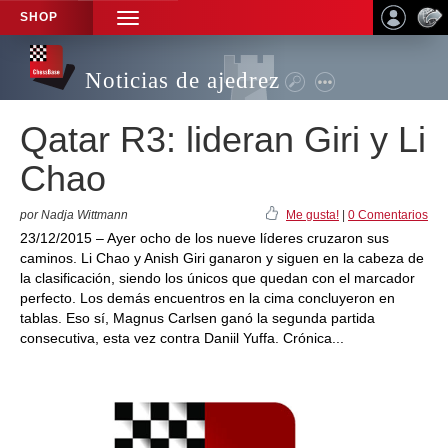
SHOP
TOGGLE
NAVIGATION
Noticias de ajedrez
Qatar R3: lideran Giri y Li
Chao
por Nadja Wittmann
Me gusta!
|
0 Comentarios
23/12/2015 – Ayer ocho de los nueve líderes cruzaron sus
caminos. Li Chao y Anish Giri ganaron y siguen en la cabeza de
la clasificación, siendo los únicos que quedan con el marcador
perfecto. Los demás encuentros en la cima concluyeron en
tablas. Eso sí, Magnus Carlsen ganó la segunda partida
consecutiva, esta vez contra Daniil Yuffa. Crónica...