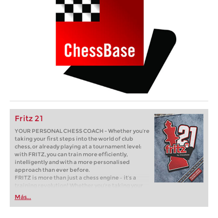
Fritz 21
YOUR PERSONAL CHESS COACH - Whether you’re
taking your first steps into the world of club
chess, or already playing at a tournament level:
with FRITZ, you can train more efficiently,
intelligently and with a more personalised
approach than ever before.
FRITZ is more than just a chess engine – it’s a
training revolution! Whether you’re taking your
first steps into the world of club chess, or already
Más...
playing at a tournament level: with FRITZ, you can
train more efficiently, intelligently and with a
more personalised approach than ever before.