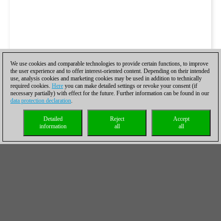
We use cookies and comparable technologies to provide certain functions, to improve
the user experience and to offer interest-oriented content. Depending on their intended
use, analysis cookies and marketing cookies may be used in addition to technically
required cookies.
Here
you can make detailed settings or revoke your consent (if
necessary partially) with effect for the future. Further information can be found in our
data protection declaration
.
Detailed
Reject
Accept
information
all
all