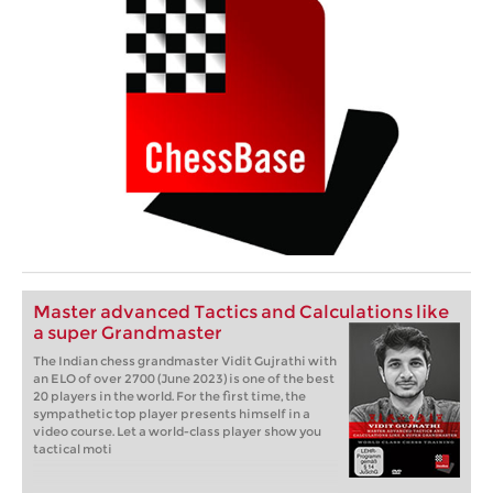
Master advanced Tactics and Calculations like
a super Grandmaster
The Indian chess grandmaster Vidit Gujrathi with
an ELO of over 2700 (June 2023) is one of the best
20 players in the world. For the first time, the
sympathetic top player presents himself in a
video course. Let a world-class player show you
tactical moti