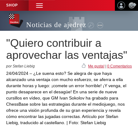
SHOP
TOGGLE
NAVIGATION
Noticias de ajedrez
"Quiero contribuir a
aprovechar las ventajas"
por Stefan Liebig
Me gusta!
|
0 Comentarios
24/04/2024 – ¿Le suena esto? Se alegra de que haya
alcanzado una ventaja con mucho esfuerzo, se aferra a ella
durante horas y luego: ¡comete un error horrible! ¡Y venga, el
punto desaparece en el desagüe! En una serie de nueve
cursillos en vídeo, que GM Ivan Sokolov ha grabado para
ChessBase sobre las estrategias durante el mediojuego, nos
ofrece una visión profunda de su gran experiencia y revela
cómo encontrar las jugadas correctas. Artículo por Stefan
Liebig, traducido al castellano. | Foto: Stefan Liebig