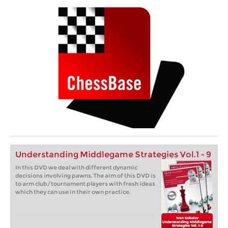
Understanding Middlegame Strategies Vol.1 - 9
In this DVD we deal with different dynamic
decisions involving pawns. The aim of this DVD is
to arm club/tournament players with fresh ideas
which they can use in their own practice.