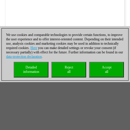
We use cookies and comparable technologies to provide certain functions, to improve
the user experience and to offer interest-oriented content. Depending on their intended
use, analysis cookies and marketing cookies may be used in addition to technically
required cookies.
Here
you can make detailed settings or revoke your consent (if
necessary partially) with effect for the future. Further information can be found in our
data protection declaration
.
Detailed
Reject
Accept
information
all
all