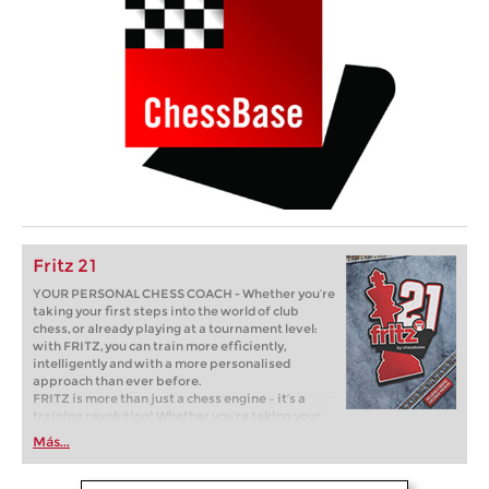
Fritz 21
YOUR PERSONAL CHESS COACH - Whether you’re
taking your first steps into the world of club
chess, or already playing at a tournament level:
with FRITZ, you can train more efficiently,
intelligently and with a more personalised
approach than ever before.
FRITZ is more than just a chess engine – it’s a
training revolution! Whether you’re taking your
first steps into the world of club chess, or already
Más...
playing at a tournament level: with FRITZ, you can
train more efficiently, intelligently and with a
more personalised approach than ever before.