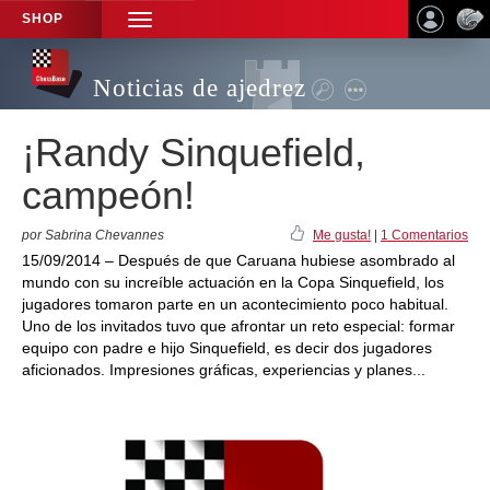
SHOP
TOGGLE
NAVIGATION
Noticias de ajedrez
¡Randy Sinquefield,
campeón!
por Sabrina Chevannes
Me gusta!
|
1 Comentarios
15/09/2014 – Después de que Caruana hubiese asombrado al
mundo con su increíble actuación en la Copa Sinquefield, los
jugadores tomaron parte en un acontecimiento poco habitual.
Uno de los invitados tuvo que afrontar un reto especial: formar
equipo con padre e hijo Sinquefield, es decir dos jugadores
aficionados. Impresiones gráficas, experiencias y planes...