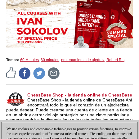
Temas:
60 Minutes
,
60 minutos
,
entrenamiento de ajedrez
,
Robert Ris
ChessBase Shop - la tienda online de ChessBase
ChessBase Shop - la tienda online de ChessBase Ahí
encontrará todo lo que el corazón de un ajedrecista
pueda desear. Puede crearse una cuenta de cliente en la tienda
en un abrir y cerrar del ojo protegido por una clave particular y
siempre tendrá a la disposición y a la vista todos los productos y
los números de serie relacionados por si los quieren instalar en
We use cookies and comparable technologies to provide certain functions, to improve
otro ordenador nuevo, por ejemplo.
the user experience and to offer interest-oriented content. Depending on their intended
use, analysis cookies and marketing cookies may be used in addition to technically