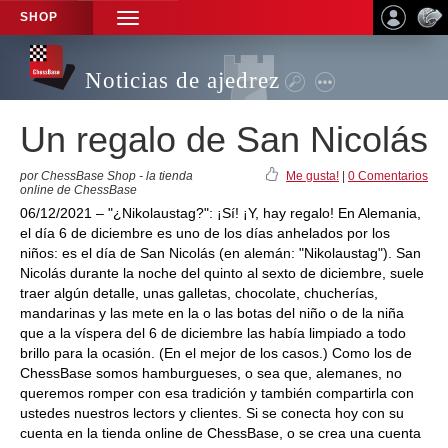
SHOP
TOGGLE
NAVIGATION
Noticias de ajedrez
Un regalo de San Nicolás
por ChessBase Shop - la tienda
Me gusta!
|
0 Comentarios
online de ChessBase
06/12/2021 – "¿Nikolaustag?": ¡Sí! ¡Y, hay regalo! En Alemania,
el día 6 de diciembre es uno de los días anhelados por los
niños: es el día de San Nicolás (en alemán: "Nikolaustag"). San
Nicolás durante la noche del quinto al sexto de diciembre, suele
traer algún detalle, unas galletas, chocolate, chucherías,
mandarinas y las mete en la o las botas del niño o de la niña
que a la víspera del 6 de diciembre las había limpiado a todo
brillo para la ocasión. (En el mejor de los casos.) Como los de
ChessBase somos hamburgueses, o sea que, alemanes, no
queremos romper con esa tradición y también compartirla con
ustedes nuestros lectors y clientes. Si se conecta hoy con su
cuenta en la tienda online de ChessBase, o se crea una cuenta