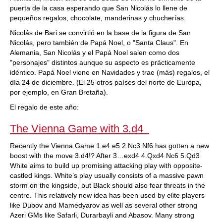
puerta de la casa esperando que San Nicolás lo llene de
pequeños regalos, chocolate, manderinas y chucherías.
Nicolás de Bari se convirtió en la base de la figura de San
Nicolás, pero también de Papá Noel, o "Santa Claus". En
Alemania, San Nicolás y el Papá Noel salen como dos
"personajes" distintos aunque su aspecto es prácticamente
idéntico. Papá Noel viene en Navidades y trae (más) regalos, el
día 24 de diciembre. (El 25 otros países del norte de Europa,
por ejemplo, en Gran Bretaña).
El regalo de este año:
The Vienna Game with 3.d4
Recently the Vienna Game 1.e4 e5 2.Nc3 Nf6 has gotten a new
boost with the move 3.d4!? After 3…exd4 4.Qxd4 Nc6 5.Qd3
White aims to build up promising attacking play with opposite-
castled kings. White’s play usually consists of a massive pawn
storm on the kingside, but Black should also fear threats in the
centre. This relatively new idea has been used by elite players
like Dubov and Mamedyarov as well as several other strong
Azeri GMs like Safarli, Durarbayli and Abasov. Many strong