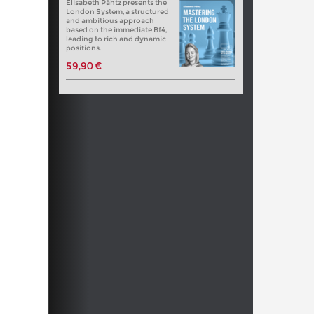
Elisabeth Pähtz presents the
London System, a structured
and ambitious approach
based on the immediate Bf4,
leading to rich and dynamic
positions.
59,90 €