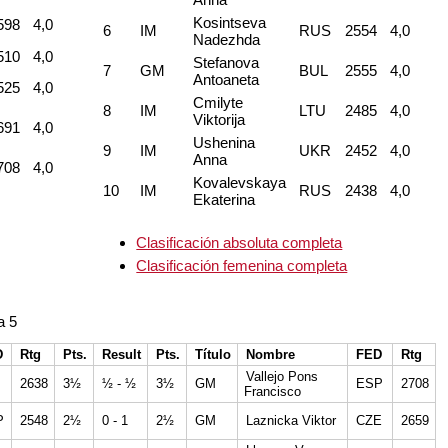
Kosintseva
598
4,0
6
IM
RUS
2554
4,0
Nadezhda
510
4,0
Stefanova
7
GM
BUL
2555
4,0
Antoaneta
525
4,0
Cmilyte
8
IM
LTU
2485
4,0
Viktorija
691
4,0
Ushenina
9
IM
UKR
2452
4,0
Anna
708
4,0
Kovalevskaya
10
IM
RUS
2438
4,0
Ekaterina
Clasificación absoluta completa
Clasificación femenina completa
a 5
D
Rtg
Pts.
Result
Pts.
Título
Nombre
FED
Rtg
Vallejo Pons
2638
3½
½ - ½
3½
GM
ESP
2708
Francisco
P
2548
2½
0 - 1
2½
GM
Laznicka Viktor
CZE
2659