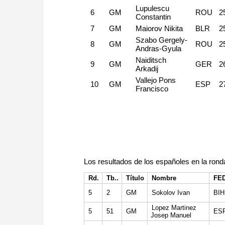
Lupulescu
6
GM
ROU
2
Constantin
7
GM
Maiorov Nikita
BLR
2
Szabo Gergely-
8
GM
ROU
2
Andras-Gyula
Naiditsch
9
GM
GER
2
Arkadij
Vallejo Pons
10
GM
ESP
2
Francisco
Los resultados de los españoles en la rond
Rd.
Tb..
Título
Nombre
FE
5
2
GM
Sokolov Ivan
BIH
Lopez Martinez
5
51
GM
ES
Josep Manuel