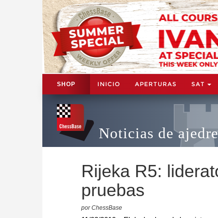
INICIO
APERTURAS
SAT
SHOP
Noticias de ajedr
Rijeka R5: lider
pruebas
por ChessBase