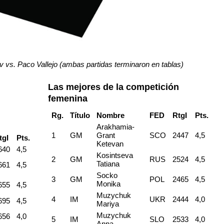
 vs. Paco Vallejo (ambas partidas terminaron en tablas)
Las mejores de la competición
femenina
Rg.
Título
Nombre
FED
RtgI
Pts.
Arakhamia-
1
GM
Grant
SCO
2447
4,5
tgI
Pts.
Ketevan
640
4,5
Kosintseva
2
GM
RUS
2524
4,5
Tatiana
661
4,5
Socko
3
GM
POL
2465
4,5
Monika
655
4,5
Muzychuk
4
IM
UKR
2444
4,0
695
4,5
Mariya
Muzychuk
656
4,0
5
IM
SLO
2533
4,0
Anna