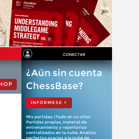
CONECTAR
¿Aún sin cuenta
ChessBase?
HOP
INFÓRMESE >
Mis partidas: ¡Todo en un sitio!
Partidas propias, material de
entrenamiento y repertorios
centralizados en la nube. Análisis
perfectos gracias a la nube de