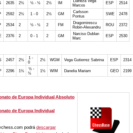
Llaneza Vega
S
2635
2½
½ - ½
2½
IM
ESP
2514
Marcos
Carlsson
P
2592
2½
1 - 0
2½
GM
SWE
2478
Pontus
Dragomirescu
P
2534
2
½ - ½
2
FM
ROU
2372
Robin-Alexandru
Narciso Dublan
E
2376
2
0 - 1
2
GM
ESP
2530
Marc
1 -
S
2457
2½
2½
WGM
Vega Gutierrez Sabrina
ESP
2314
0
½ -
P
2296
1½
1½
WIM
Danelia Mariam
GEO
2199
½
onato de Europa Individual Absoluto
onato de Europa Individual
aychess.com podrá
descargar