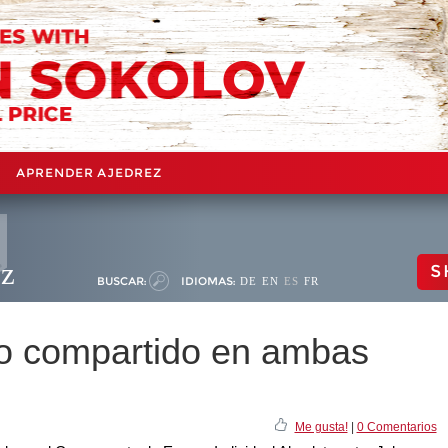
APRENDER AJEDREZ
ez
S
BUSCAR:
IDIOMAS:
DE
EN
ES
FR
ato compartido en ambas
Me gusta!
|
0 Comentarios