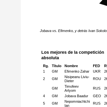
Jobava vs. Efimenko, y detrás Ivan Sokolov
Los mejores de la competición
absoluta
Rg.
Título
Nombre
FED
R
1
GM
Efimenko Zahar
UKR
2
Nisipeanu Liviu-
2
GM
ROU
2
Dieter
Timofeev
GM
RUS
2
Artyom
4
GM
Jobava Baadur
GEO
2
Nepomniachtchi
5
GM
RUS
2
Ian