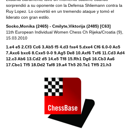
sorprendió a su oponente con la Defensa Shliemann contra la
Ruy Lopez. Lo convirtió en un tremendo ataque y tomó el
liderato con gran estilo.
Socko,Monika (2465) - Cmilyte,Viktorija (2485) [C63]
11th European Individual Women Chess Ch Rijeka/Croatia (9),
15.03.2010
1.e4 e5 2.Cf3 Cc6 3.Ab5 f5 4.d3 fxe4 5.dxe4 Cf6 6.0-0 Ac5
7.Axc6 bxc6 8.Cxe5 0-0 9.Ag5 De8 10.Axf6 Txf6 11.Cd3 Ad4
12.c3 Ab6 13.Cd2 d5 14.e5 Tf8 15.Rh1 Dg6 16.Cb3 Aa6
17.Cbc1 Tf5 18.Dd2 Taf8 19.a4 Th5 20.Te1 Tff5 21.h3