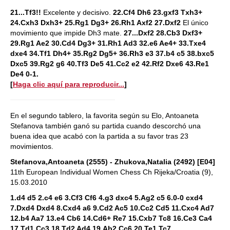
21...Tf3!!
Excelente y decisivo.
22.Cf4 Dh6 23.gxf3 Txh3+
24.Cxh3 Dxh3+ 25.Rg1 Dg3+ 26.Rh1 Axf2 27.Dxf2
El único
movimiento que impide Dh3 mate.
27...Dxf2 28.Cb3 Dxf3+
29.Rg1 Ae2 30.Cd4 Dg3+ 31.Rh1 Ad3 32.e6 Ae4+ 33.Txe4
dxe4 34.Tf1 Dh4+ 35.Rg2 Dg5+ 36.Rh3 e3 37.b4 c5 38.bxc5
Dxc5 39.Rg2 g6 40.Tf3 De5 41.Cc2 e2 42.Rf2 Dxe6 43.Re1
De4 0-1.
[
Haga clic aquí para reproducir...
]
En el segundo tablero, la favorita según su Elo, Antoaneta
Stefanova también ganó su partida cuando descorchó una
buena idea que acabó con la partida a su favor tras 23
movimientos.
Stefanova,Antoaneta (2555) - Zhukova,Natalia (2492) [E04]
11th European Individual Women Chess Ch Rijeka/Croatia (9),
15.03.2010
1.d4 d5 2.c4 e6 3.Cf3 Cf6 4.g3 dxc4 5.Ag2 c5 6.0-0 cxd4
7.Dxd4 Dxd4 8.Cxd4 a6 9.Cd2 Ac5 10.Cc2 Cd5 11.Cxc4 Ad7
12.b4 Aa7 13.e4 Cb6 14.Cd6+ Re7 15.Cxb7 Tc8 16.Ce3 Ca4
17.Td1 Cc3 18.Td2 Ad4 19.Ab2 Cc6 20.Te1 Tc7