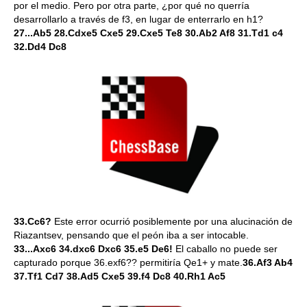
por el medio. Pero por otra parte, ¿por qué no querría
desarrollarlo a través de f3, en lugar de enterrarlo en h1?
27...Ab5 28.Cdxe5 Cxe5 29.Cxe5 Te8 30.Ab2 Af8 31.Td1 c4
32.Dd4 Dc8
33.Cc6?
Este error ocurrió posiblemente por una alucinación de
Riazantsev, pensando que el peón iba a ser intocable.
33...Axc6 34.dxc6 Dxc6 35.e5 De6!
El caballo no puede ser
capturado porque 36.exf6?? permitiría Qe1+ y mate.
36.Af3 Ab4
37.Tf1 Cd7 38.Ad5 Cxe5 39.f4 Dc8 40.Rh1 Ac5