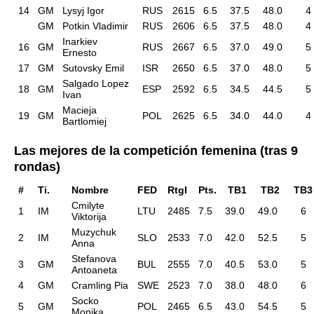
14
GM
Lysyj Igor
RUS
2615
6.5
37.5
48.0
4
GM
Potkin Vladimir
RUS
2606
6.5
37.5
48.0
4
Inarkiev
16
GM
RUS
2667
6.5
37.0
49.0
5
Ernesto
17
GM
Sutovsky Emil
ISR
2650
6.5
37.0
48.0
5
Salgado Lopez
18
GM
ESP
2592
6.5
34.5
44.5
5
Ivan
Macieja
19
GM
POL
2625
6.5
34.0
44.0
4
Bartlomiej
Las mejores de la competición femenina (tras 9
rondas)
#
Ti.
Nombre
FED
RtgI
Pts.
TB1
TB2
TB
Cmilyte
1
IM
LTU
2485
7.5
39.0
49.0
6
Viktorija
Muzychuk
2
IM
SLO
2533
7.0
42.0
52.5
5
Anna
Stefanova
3
GM
BUL
2555
7.0
40.5
53.0
5
Antoaneta
4
GM
Cramling Pia
SWE
2523
7.0
38.0
48.0
6
Socko
5
GM
POL
2465
6.5
43.0
54.5
5
Monika