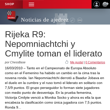
SHOP
TOGGLE
NAVIGATION
Noticias de ajedrez
Rijeka R9:
Nepomniachtchi y
Cmylite toman el liderato
por ChessBase
Me gusta!
|
0 Comentarios
16/03/2010 – Tanto en el Campeonato de Europa Absoluto
como en el Femenino ha habido un cambio en la cima tras la
novena ronda. Ian Nepomniachtchi derrotó a Baadur Jobava en
el duelo en la cumbre y el ruso tomó el liderato en solitario con
7,5/9 puntos. El grupo perseguidor lo forman siete jugadores
con medio punto de desventaja. En la prueba femenina,
Victorija Cmilyte venció a Monika Socko y ahora es ella la que
encabeza la clasificación como única jugadora con 7,5 puntos.
Ronda 9...