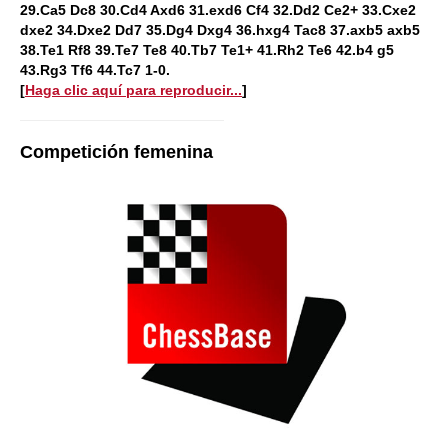
29.Ca5 Dc8 30.Cd4 Axd6 31.exd6 Cf4 32.Dd2 Ce2+ 33.Cxe2
dxe2 34.Dxe2 Dd7 35.Dg4 Dxg4 36.hxg4 Tac8 37.axb5 axb5
38.Te1 Rf8 39.Te7 Te8 40.Tb7 Te1+ 41.Rh2 Te6 42.b4 g5
43.Rg3 Tf6 44.Tc7 1-0.
[
Haga clic aquí para reproducir...
]
Competición femenina