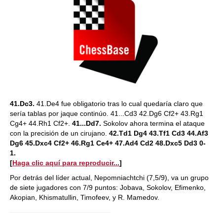
41.Dc3.
41.De4 fue obligatorio tras lo cual quedaría claro que
sería tablas por jaque continúo. 41...Cd3 42.Dg6 Cf2+ 43.Rg1
Cg4+ 44.Rh1 Cf2+.
41...Dd7.
Sokolov ahora termina el ataque
con la precisión de un cirujano.
42.Td1 Dg4 43.Tf1 Cd3 44.Af3
Dg6 45.Dxc4 Cf2+ 46.Rg1 Ce4+ 47.Ad4 Cd2 48.Dxc5 Dd3 0-
1.
[
Haga clic aquí para reproducir...
]
Por detrás del líder actual, Nepomniachtchi (7,5/9), va un grupo
de siete jugadores con 7/9 puntos: Jobava, Sokolov, Efimenko,
Akopian, Khismatullin, Timofeev, y R. Mamedov.