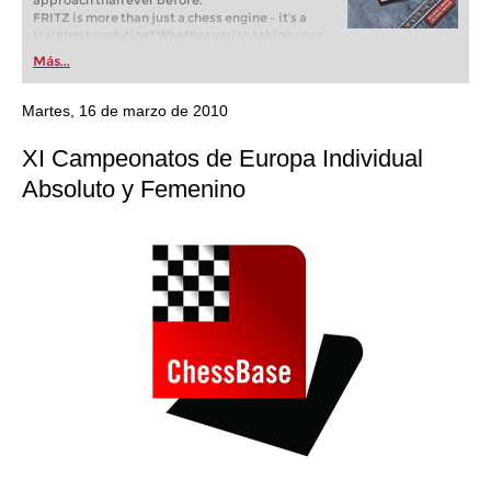
approach than ever before.
FRITZ is more than just a chess engine – it’s a
training revolution! Whether you’re taking your
first steps into the world of club chess, or already
Más...
playing at a tournament level: with FRITZ, you can
train more efficiently, intelligently and with a
more personalised approach than ever before.
Martes, 16 de marzo de 2010
XI Campeonatos de Europa Individual
Absoluto y Femenino