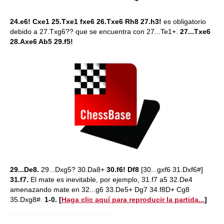
24.e6! Cxe1 25.Txe1 fxe6 26.Txe6 Rh8 27.h3!
es obligatorio
debido a 27.Txg6?? que se encuentra con 27...Te1+.
27...Txe6
28.Axe6 Ab5 29.f5!
29...De8.
29...Dxg5? 30.Da8+
30.f6! Df8
[30...gxf6 31.Dxf6#]
31.f7.
El mate es inevitable, por ejemplo, 31.f7 a5 32.De4
amenazando mate en 32...g6 33.De5+ Dg7 34.f8D+ Cg8
35.Dxg8#.
1-0.
[
Haga clic aquí para reproducir la partida...
]