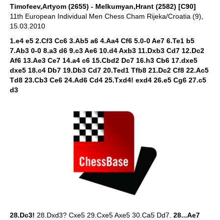
Timofeev,Artyom (2655) - Melkumyan,Hrant (2582) [C90]
11th European Individual Men Chess Cham Rijeka/Croatia (9),
15.03.2010
1.e4 e5 2.Cf3 Cc6 3.Ab5 a6 4.Aa4 Cf6 5.0-0 Ae7 6.Te1 b5
7.Ab3 0-0 8.a3 d6 9.c3 Ae6 10.d4 Axb3 11.Dxb3 Cd7 12.Dc2
Af6 13.Ae3 Ce7 14.a4 c6 15.Cbd2 Dc7 16.h3 Cb6 17.dxe5
dxe5 18.c4 Db7 19.Db3 Cd7 20.Ted1 Tfb8 21.Dc2 Cf8 22.Ac5
Td8 23.Cb3 Ce6 24.Ad6 Cd4 25.Txd4! exd4 26.e5 Cg6 27.c5
d3
28.Dc3!
28.Dxd3? Cxe5 29.Cxe5 Axe5 30.Ca5 Dd7.
28...Ae7