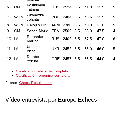
Kosintseva
6
GM
RUS
2524
6.5
41.0
51.5
5
Tatiana
Zawadzka
7
WGM
POL
2404
6.5
40.5
51.5
5
Jolanta
8
WGM
Galojan Lilit
ARM
2380
6.5
40.0
51.0
5
9
GM
Sebag Marie
FRA
2506
6.5
38.0
47.5
4
Romanko
10
IM
RUS
2409
6.5
37.5
47.0
6
Marina
Ushenina
11
IM
UKR
2452
6.5
36.0
46.0
5
Anna
Dembo
12
IM
GRE
2457
6.5
33.5
44.0
4
Yelena
Clasificación absoluta completa
Clasificación femenina completa
Fuente:
Chess-Results.com
Vídeo entrevista por Europe Echecs