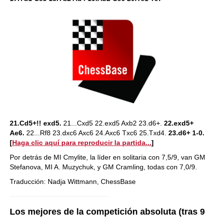
21.Cd5+!! exd5.
21...Cxd5 22.exd5 Axb2 23.d6+.
22.exd5+
Ae6.
22...Rf8 23.dxc6 Axc6 24.Axc6 Txc6 25.Txd4.
23.d6+ 1-0.
[
Haga clic aquí para reproducir la partida...
]
Por detrás de MI Cmylite, la líder en solitaria con 7,5/9, van GM
Stefanova, MI A. Muzychuk, y GM Cramling, todas con 7,0/9.
Traducción: Nadja Wittmann, ChessBase
Los mejores de la competición absoluta (tras 9