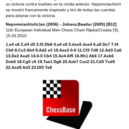
su victoria contra Inarkiev en la ronda anterior. Nepomniachtchi
se mostró francamente inspirado y tiró de todas las cuerdas
para alzarse con la victoria.
Nepomniachtchi,Ian (2656) - Jobava,Baadur (2695) [B12]
11th European Individual Men Chess Cham Rijeka/Croatia (9),
15.03.2010
1.e4 c6 2.d4 d5 3.f3 Db6 4.a4 e5 5.dxe5 dxe4 6.a5 Dc7 7.f4
Ch6 8.Cc3 Ab4 9.Ad2 e3 10.Axe3 0-0 11.Cf3 Td8 12.Ad3 Ca6
13.De2 Axa5 14.0-0 Cb4 15.Ae4 Af5 16.Rh1 Ab6 17.Axb6
Dxb6 18.Cg5 c5 19.Tae1 Dg6 20.Axb7 Cxc2 21.Cd5 Txd5
22.Axd5 Ad3 23.Df3 Te8