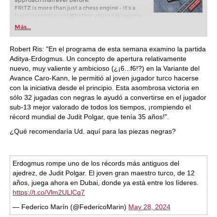
approach than ever before.
FRITZ is more than just a chess engine – it’s a
training revolution! Whether you’re taking your
first steps into the world of club chess, or already
Más...
playing at a tournament level: with FRITZ, you can
train more efficiently, intelligently and with a
more personalised approach than ever before.
Robert Ris: "En el programa de esta semana examino la partida
Aditya-Erdogmus. Un concepto de apertura relativamente
nuevo, muy valiente y ambicioso (¿¡6...f6!?) en la Variante del
Avance Caro-Kann, le permitió al joven jugador turco hacerse
con la iniciativa desde el principio. Esta asombrosa victoria en
sólo 32 jugadas con negras le ayudó a convertirse en el jugador
sub-13 mejor valorado de todos los tiempos, ¡rompiendo el
récord mundial de Judit Polgar, que tenía 35 años!".
¿Qué recomendaría Ud. aquí para las piezas negras?
Erdogmus rompe uno de los récords más antiguos del
ajedrez, de Judit Polgar. El joven gran maestro turco, de 12
años, juega ahora en Dubai, donde ya está entre los líderes.
https://t.co/Vlm2ULlCq7
— Federico Marín (@FedericoMarin)
May 28, 2024