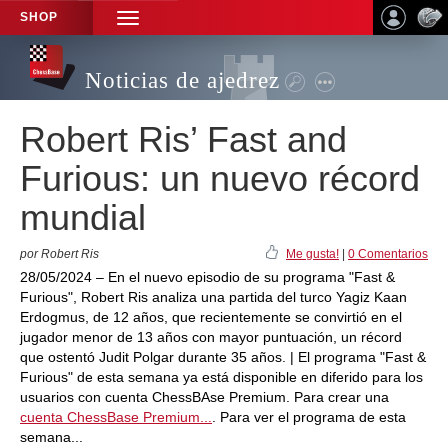
SHOP
TOGGLE
NAVIGATION
Noticias de ajedrez
Robert Ris’ Fast and
Furious: un nuevo récord
mundial
por Robert Ris
Me gusta!
|
0 Comentarios
28/05/2024 – En el nuevo episodio de su programa "Fast &
Furious", Robert Ris analiza una partida del turco Yagiz Kaan
Erdogmus, de 12 años, que recientemente se convirtió en el
jugador menor de 13 años con mayor puntuación, un récord
que ostentó Judit Polgar durante 35 años. | El programa "Fast &
Furious" de esta semana ya está disponible en diferido para los
usuarios con cuenta ChessBAse Premium. Para crear una
cuenta ChessBase Premium...
. Para ver el programa de esta
semana...