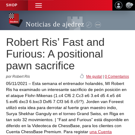
SHOP
TOGGLE
NAVIGATION
Noticias de ajedrez
Robert Ris’ Fast and
Furious: A positional
pawn sacrifice
por Robert Ris
Me gusta!
|
0 Comentarios
05/11/2021 – Esta semana el entrenador holandés, MI Robert
Ris ha examinado un interesante sacrificio de peón posición en
el ataque Flohr-Mikenas (1.c4 Cf6 2.Cc3 e6 3.e4 d5 4.e5 d4
5.exf6 dxc3 6.bxc3 Dxf6 7.Cf3 b6 8.c5!?). Jorden van Foreest
utilizó esta idea para derrotar al fuerte gran maestro indio,
Surya Shekhar Ganguly en el torneo Grand Swiss, en Riga en
tan solo 32 movimientos. | “Fast and Furious” está disponible en
diferido en la Videoteca de ChessBase, para los clientes con
Cuenta ChessBase Premium. Para registar
una Cuenta