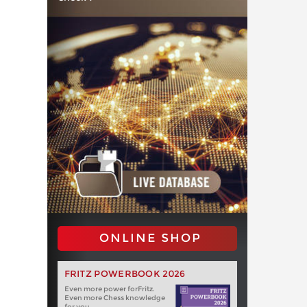
ONLINE SHOP
FRITZ POWERBOOK 2026
Even more power forFritz.
Even more Chess knowledge
for you.