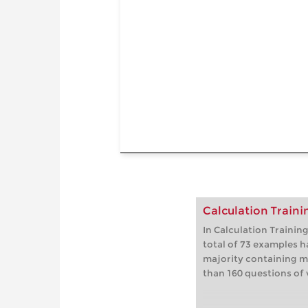
Calculation Train
In Calculation Trainin
total of 73 examples h
majority containing m
than 160 questions of v