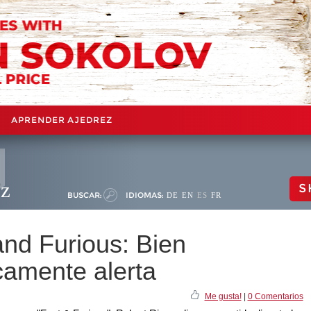
APRENDER AJEDREZ
ez
S
BUSCAR:
IDIOMAS:
DE
EN
ES
FR
and Furious: Bien
camente alerta
Me gusta!
|
0 Comentarios