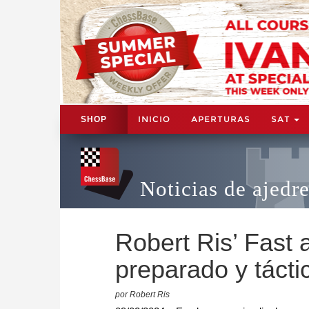
INICIO
APERTURAS
SAT
SHOP
Noticias de ajedr
Robert Ris’ Fast 
preparado y tácti
por Robert Ris