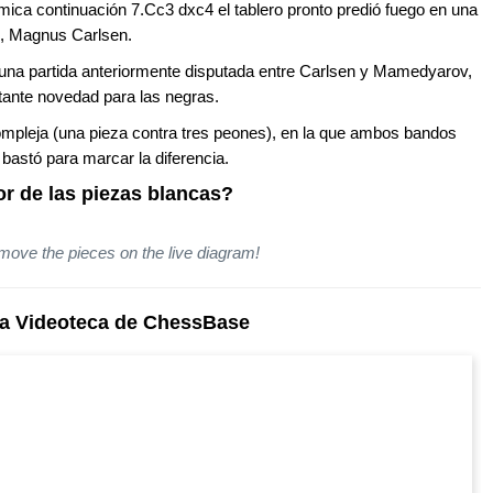
inámica continuación 7.Cc3 dxc4 el tablero pronto predió fuego en una
o, Magnus Carlsen.
n una partida anteriormente disputada entre Carlsen y Mamedyarov,
tante novedad para las negras.
compleja (una pieza contra tres peones), en la que ambos bandos
 bastó para marcar la diferencia.
r de las piezas blancas?
 move the pieces on the live diagram!
la Videoteca de ChessBase