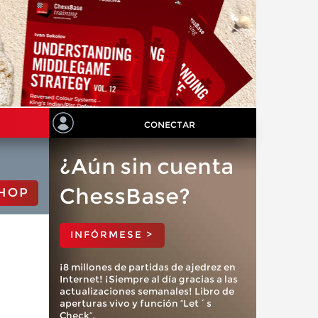
CONECTAR
¿Aún sin cuenta
ChessBase?
HOP
INFÓRMESE >
¡8 millones de partidas de ajedrez en
Internet! ¡Siempre al día gracias a las
actualizaciones semanales! Libro de
aperturas vivo y función “Let´s
Check”.