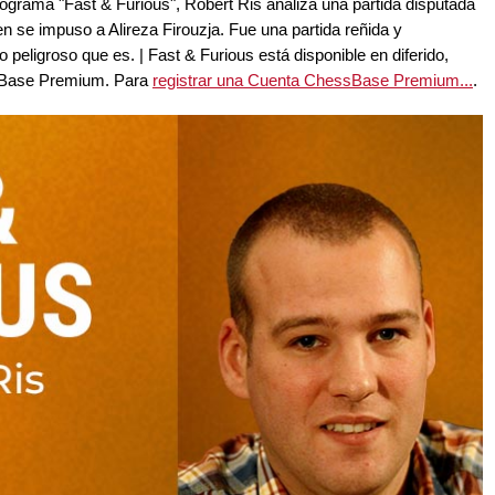
ograma "Fast & Furious", Robert Ris analiza una partida disputada
n se impuso a Alireza Firouzja. Fue una partida reñida y
 peligroso que es. | Fast & Furious está disponible en diferido,
ssBase Premium. Para
registrar una Cuenta ChessBase Premium...
.