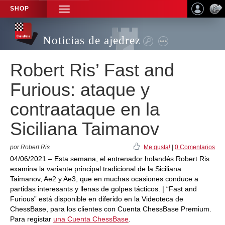
SHOP
TOGGLE
NAVIGATION
Noticias de ajedrez
Robert Ris’ Fast and
Furious: ataque y
contraataque en la
Siciliana Taimanov
por Robert Ris
Me gusta!
|
0 Comentarios
04/06/2021 – Esta semana, el entrenador holandés Robert Ris
examina la variante principal tradicional de la Siciliana
Taimanov, Ae2 y Ae3, que en muchas ocasiones conduce a
partidas interesants y llenas de golpes tácticos. | “Fast and
Furious” está disponible en diferido en la Videoteca de
ChessBase, para los clientes con Cuenta ChessBase Premium.
Para registar
una Cuenta ChessBase
.