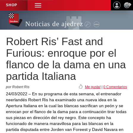
SHOP
TOGGLE
NAVIGATION
Noticias de ajedrez
Robert Ris’ Fast and
Furious: enroque por el
flanco de la dama en una
partida Italiana
por Robert Ris
Me gusta!
|
0 Comentarios
24/03/2022 – En su programa de esta semana, el entrenador
neerlandés Robert Ris ha examinado una nueva idea en la
Apertura Italiana en la cual las blancas sacrifican un peón y se
enrocan por el flanco de la dama para a continuación tirar todas
sus piezas en dirección del rey negro. Este concepto ha
funcionado de manera maravillosa para las blancas en la
partida disputada entre Jorden van Foreest y David Navara en