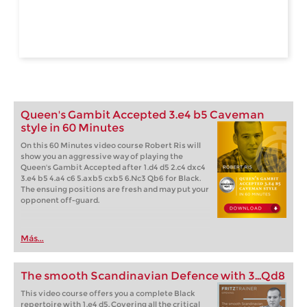
Queen's Gambit Accepted 3.e4 b5 Caveman
style in 60 Minutes
On this 60 Minutes video course Robert Ris will
show you an aggressive way of playing the
Queen's Gambit Accepted after 1.d4 d5 2.c4 dxc4
3.e4 b5 4.a4 c6 5.axb5 cxb5 6.Nc3 Qb6 for Black.
The ensuing positions are fresh and may put your
opponent off-guard.
Más...
The smooth Scandinavian Defence with 3...Qd8
This video course offers you a complete Black
repertoire with 1.e4 d5. Covering all the critical