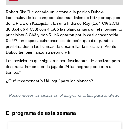
playing at a tournament level: with FRITZ, you can
train more efficiently, intelligently and with a
more personalised approach than ever before.
Robert Ris: "He echado un vistazo a la partida Dubov-
Isanzhulov de los campeonatos mundiales de blitz por equipos
de la FIDE en Kazajistán. En una India de Rey (1.d4 Cf6 2.Cf3
d6 3.c4 g6 4.Cc3) con 4...Af5 las blancas jugaron el movimiento
principista 5.Cb3 y tras 5...b6 optaron por la casi desconocida
6.e4!?, un espectacular sacrificio de peón que dio grandes
posibilidades a las blancas de desarrollar la iniciativa. Pronto,
Dubov también lanzó su peón g y h.
Las posiciones que siguieron son fascinantes de analizar, pero
desgraciadamente en la jugada 24 las negras perdieron a
tiempo."
¿Qué recomendaría Ud. aquí para las blancas?
Puede mover las piezas en el diagrama virtual para analizar.
El programa de esta semana