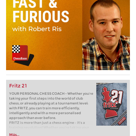
Fritz 21
YOUR PERSONAL CHESS COACH - Whether you’re
taking your first steps into the world of club
chess, or already playing at a tournament level:
with FRITZ, you can train more efficiently,
intelligently and with a more personalised
approach than ever before.
FRITZ is more than just a chess engine – it’s a
training revolution! Whether you’re taking your
first steps into the world of club chess, or already
Más...