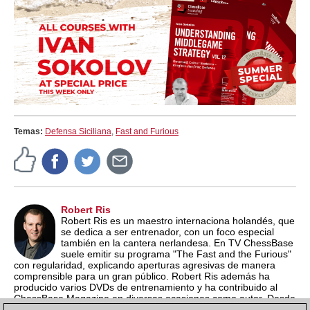
Temas:
Defensa Siciliana
,
Fast and Furious
Robert Ris
Robert Ris es un maestro internaciona holandés, que
se dedica a ser entrenador, con un foco especial
también en la cantera nerlandesa. En TV ChessBase
suele emitir su programa "The Fast and the Furious"
con regularidad, explicando aperturas agresivas de manera
comprensible para un gran público. Robert Ris además ha
producido varios DVDs de entrenamiento y ha contribuido al
ChessBase Magazine en diversas ocasiones como autor. Desde
el año 2015 suele organizar el Campeonato de Ajedrez Rápido