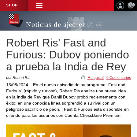
SHOP
TOGGLE
NAVIGATION
Noticias de ajedrez
Robert Ris' Fast and
Furious: Dubov poniendo
a prueba la India de Rey
por Robert Ris
Me gusta!
|
0 Comentarios
13/08/2024 – En el nuevo episodio de su programa "Fast and
Furious" (rápido y rurioso), Robert Ris analiza una nueva idea
en la India de Rey que Daniil Dubov probó recientemente con
éxito: en una conocida línea sorprendió a su rival con un
peligroso sacrificio de peón. | Fast & Furious está disponible en
diferido para los usuarios con Cuenta ChessBase Premium.