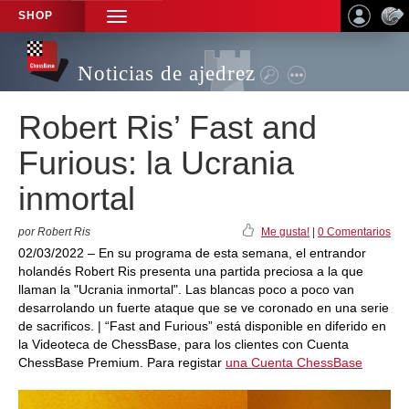
SHOP
TOGGLE
NAVIGATION
Noticias de ajedrez
Robert Ris’ Fast and
Furious: la Ucrania
inmortal
por Robert Ris
Me gusta!
|
0 Comentarios
02/03/2022 – En su programa de esta semana, el entrandor
holandés Robert Ris presenta una partida preciosa a la que
llaman la "Ucrania inmortal". Las blancas poco a poco van
desarrolando un fuerte ataque que se ve coronado en una serie
de sacrificos. | “Fast and Furious” está disponible en diferido en
la Videoteca de ChessBase, para los clientes con Cuenta
ChessBase Premium. Para registar
una Cuenta ChessBase