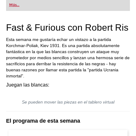
first steps into the world of club chess, or already
Más...
playing at a tournament level: with FRITZ, you can
train more efficiently, intelligently and with a
more personalised approach than ever before.
Fast & Furious con Robert Ris
Esta semana me gustaría echar un vistazo a la partida
Korchmar-Poliak, Kiev 1931. Es una partida absolutamente
fantástica en la que las blancas construyen un ataque muy
prometedor por medios sencillos y lanzan una hermosa serie de
sacrificios para derribar la resistencia de las negras - hay
buenas razones por llamar esta partida la "partida Ucrania
inmortal".
Juegan las blancas:
Se pueden mover las piezas en el tablero virtual
El programa de esta semana