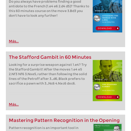
Do you always have problems finding a good
antidote to the French (1.e4 e6 2.d4 d5)? Thanks to
this 60 minutes course on the move 3.Bd3 you
don't have to look any further!
Más...
The Stafford Gambit in 60 Minutes
Looking for a surprise weapon against 1.e4? Try
the Stafford Gambit! After the moves 1.e4 e5
2.Nf3 Nf6 3.Nxe5, rather than following the solid
lines of the Petroff after 3...d6, Black prefers to
sacrifice a pawn with 3...Nc6 4.Nxc6 dxc6.
Más...
Mastering Pattern Recognition in the Opening
Pattern recognition is an important tool in