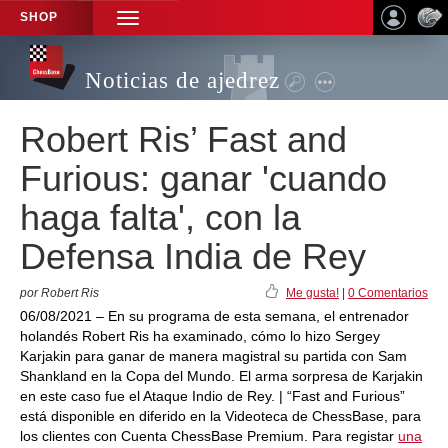
SHOP
TOGGLE
NAVIGATION
Noticias de ajedrez
Robert Ris’ Fast and
Furious: ganar 'cuando
haga falta', con la
Defensa India de Rey
por Robert Ris
Me gusta!
|
0 Comentarios
06/08/2021 – En su programa de esta semana, el entrenador
holandés Robert Ris ha examinado, cómo lo hizo Sergey
Karjakin para ganar de manera magistral su partida con Sam
Shankland en la Copa del Mundo. El arma sorpresa de Karjakin
en este caso fue el Ataque Indio de Rey. | “Fast and Furious”
está disponible en diferido en la Videoteca de ChessBase, para
los clientes con Cuenta ChessBase Premium. Para registar
una