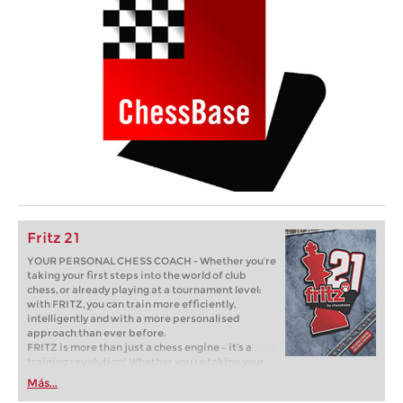
Fritz 21
YOUR PERSONAL CHESS COACH - Whether you’re
taking your first steps into the world of club
chess, or already playing at a tournament level:
with FRITZ, you can train more efficiently,
intelligently and with a more personalised
approach than ever before.
FRITZ is more than just a chess engine – it’s a
training revolution! Whether you’re taking your
first steps into the world of club chess, or already
Más...
playing at a tournament level: with FRITZ, you can