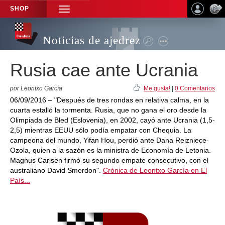
SHOP
TOGGLE
NAVIGATION
Noticias de ajedrez
Rusia cae ante Ucrania
por Leontxo García
Me gusta!
|
0 Comentarios
06/09/2016 – "Después de tres rondas en relativa calma, en la
cuarta estalló la tormenta. Rusia, que no gana el oro desde la
Olimpiada de Bled (Eslovenia), en 2002, cayó ante Ucrania (1,5-
2,5) mientras EEUU sólo podía empatar con Chequia. La
campeona del mundo, Yifan Hou, perdió ante Dana Reizniece-
Ozola, quien a la sazón es la ministra de Economía de Letonia.
Magnus Carlsen firmó su segundo empate consecutivo, con el
australiano David Smerdon".
Crónica de Leontxo García en El
País...