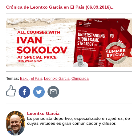
train more efficiently, intelligently and with a
more personalised approach than ever before.
Crónica de Leontxo García en El País (06.09.2016)...
Temas:
Bakú
,
El País
,
Leontxo García
,
Olimpiada
Leontxo García
Es periodista deportivo, especializado en ajedrez, de
cuyas virtudes es gran comunicador y difusor.