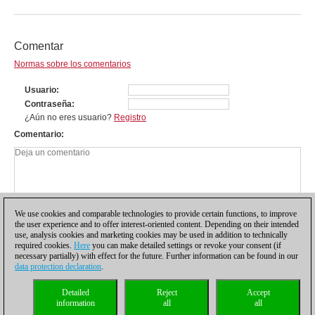
Comentar
Normas sobre los comentarios
Usuario
Contraseña
¿Aún no eres usuario?
Registro
Comentario
We use cookies and comparable technologies to provide certain functions, to improve
the user experience and to offer interest-oriented content. Depending on their intended
use, analysis cookies and marketing cookies may be used in addition to technically
required cookies.
Here
you can make detailed settings or revoke your consent (if
necessary partially) with effect for the future. Further information can be found in our
data protection declaration
.
Política de privacidad
|
Pie de imprenta
|
Para contactar
|
Cookies Management
|
Detailed
Reject
Accept
Licencias
|
Compliance Hotline
|
Inicio
information
all
all
© 2017 ChessBase GmbH | Osterbekstraße 90a | 22083 Hamburgo | Alemania