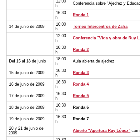
12:00
Conferencia sobre "Ajedrez y Educac
h
16:30
Ronda 1
h
10:00
14 de junio de 2009
Torneo Intercentros de Zafra
h
12:00
Conferencia "Vida y obra de Ruy 
h
16:30
Ronda 2
h
18:00
Del 15 al 18 de junio
Aula abierta de ajedrez
h
16:30
15 de junio de 2009
Ronda 3
h
16:30
16 de junio de 2009
Ronda 4
h
16:30
17 de junio de 2009
Ronda 5
h
16:30
18 de junio de 2009
Ronda 6
h
16:30
19 de junio de 2009
Ronda 7
h
20 y 21 de junio de
Abierto "Apertura Ruy López"
con 
2009
13:30