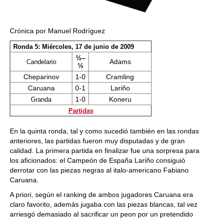
Crónica por Manuel Rodríguez
Ronda 5: Miércoles, 17 de junio de 2009
½–
Adams
Candelario
½
Cheparinov
1-0
Cramling
Caruana
0-1
Lariño
1-0
Koneru
Granda
Partidas
En la quinta ronda, tal y como sucedió también en las rondas
anteriores, las partidas fueron muy disputadas y de gran
calidad. La primera partida en finalizar fue una sorpresa para
los aficionados: el Campeón de España Lariño consiguió
derrotar con las piezas negras al italo-americano Fabiano
Caruana.
A priori, según el ranking de ambos jugadores Caruana era
claro favorito, además jugaba con las piezas blancas, tal vez
arriesgó demasiado al sacrificar un peon por un pretendido