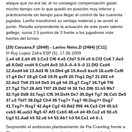
ataque que no era tal, al no conseguir compensación gastó
mucho tiempo con lo que quedó en posición muy inferior y
prácticamente sin tiempo para llegar al control de las cuarenta
jugadas. Lariño transformó su ventaja material y se anotó el
punto. Resulta sorprendente la actuación de este joven talento
gallego, suma 2,5 puntos de 3 frente a los jugadores más
fuertes del torneo.
(20) Caruana,F (2649) - Larino Nieto,D (2464) [C11]
III Ruy Lopez Zafra ESP (5), 17.06.2009
1.e4 e6 2.d4 d5 3.Cc3 Cf6 4.e5 Cfd7 5.f4 c5 6.Cf3 Cc6 7.Ae3
a6 8.Dd2 cxd4 9.Cxd4 Ac5 10.0–0–0 0–0 11.Df2 Cxd4
12.Axd4 b6 13.Ad3 f6 14.Dh4 g6 15.Axc5 bxc5 16.exf6 Cxf6
17.g4 Dc7 18.g5 Ce8 19.f5 gxf5 20.Thg1 Dg7 21.Df2 c4
22.Ae2 Tb8 23.h4 De5 24.g6 h6 25.g7 Cxg7 26.Tg6 Tf6
27.Tg2 Tb7 28.Af3 Tff7 29.Dd2 f4 30.Te1 Df6 31.h5 Rh7
32.Tg6 Dd8 33.Teg1 Cf5 34.Dxf4 Dc7 35.Dg4 Tg7 36.Cd1 De5
37.c3 Tbf7 38.Dg2 Ch4 39.Txg7+ Txg7 40.Dxg7+ Dxg7
41.Txg7+ Rxg7 42.Ag4 Cg2 43.Rd2 Rf6 44.Ce3 Cf4 45.b3
cxb3 46.axb3 Rg5 47.Af3 Cxh5 48.c4 d4 49.Cc2 e5 50.c5
Cg3 51.Aa8 h5 52.c6 h4 53.Ab7 h3 54.Ce1 e4 0–1
Sorprendió el ambicioso planteamiento de Pia Cramling frente a