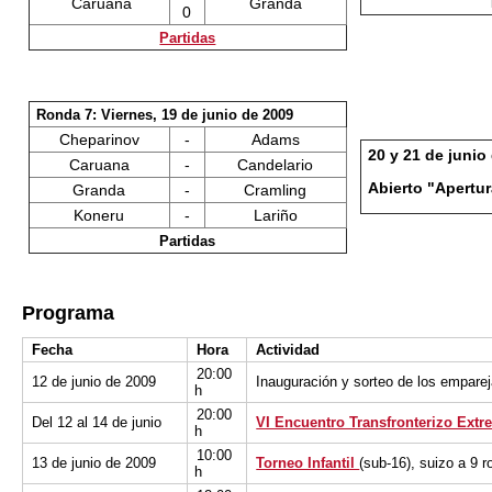
Caruana
Granda
0
Partidas
Ronda 7: Viernes, 19 de junio de 2009
Cheparinov
-
Adams
20 y 21 de junio
Caruana
-
Candelario
Abierto "Apertu
Granda
-
Cramling
Koneru
-
Lariño
Partidas
Programa
Fecha
Hora
Actividad
20:00
12 de junio de 2009
Inauguración y sorteo de los empare
h
20:00
Del 12 al 14 de junio
VI Encuentro Transfronterizo Ext
h
10:00
13 de junio de 2009
Torneo Infantil
(sub-16), suizo a 9 
h