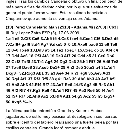
inglés. Tras los cambios Candelario obtuvo un final con peón de
más pero alfiles de distinto color, por lo que sus esfuerzos de
ganar el punto fueron vanos. Este resultado beneficia a
Cheparinov que aumenta su ventaja sobre Adams.
(19) Perez Candelario,Man (2513) - Adams,Mi (2703) [C63]
III Ruy Lopez Zafra ESP (5), 17.06.2009
1.e4 e5 2.Cf3 Cc6 3.Ab5 f5 4.Cc3 fxe4 5.Cxe4 Cf6 6.De2 d5
7.Cxf6+ gxf6 8.d4 Ag7 9.dxe5 0–0 10.Axc6 bxc6 11.e6 Te8
12.0–0 Txe6 13.Dd3 a5 14.Te1 Txe1+ 15.Cxe1 c5 16.Af4 c4
17.Dd4 Ae6 18.Cf3 Af8 19.De3 Af7 20.Cd4 c5 21.Ce6 Db6
22.Cxf8 Txf8 23.Te1 Ag6 24.Dg3 Dc6 25.h4 Rf7 26.Ad6 Te8
27.Txe8 Dxe8 28.Axc5 De1+ 29.Rh2 De5 30.c3 a4 31.Ad4
Dxg3+ 32.Rxg3 Ab1 33.a3 Ae4 34.Rh3 Rg6 35.Ae3 Ad3
36.Rg4 Af1 37.Rf3 Rf5 38.g4+ Re6 39.Ab6 Ah3 40.Ac7 Af1
41.Ab8 Ah3 42.Rf4 Rf7 43.Aa7 Re6 44.f3 Ag2 45.Re3 Ah1
46.Rf2 Rf7 47.Rg3 Re6 48.Ad4 Rf7 49.Ae3 Re6 50.f4 Ae4
51.f5+ Rf7 52.Ah6 Ac2 53.Rf4 Ad1 54.g5 Ac2 55.h5 fxg5+
56.Axg5 ½–½
La última partida enfrentó a Granda y Koneru. Ambos
jugadores, de estilo muy posicional, desplegaron sus fuerzas
sobre el centro del tablero realizando una fuerte pelea por las
casillas centrales. Granda logró romper y abrir la