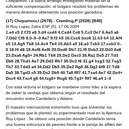
Cheparinov. La sueca arriesgó entregando material sin la
suficiente compensación, el búlgaro resolvió los problemas de
manera dinámica obteniendo una posición ganadora.
(17) Cheparinov,I (2678) - Cramling,P (2528) [B48]
III Ruy Lopez Zafra ESP (5), 17.06.2009
1.e4 c5 2.Cf3 e6 3.d4 cxd4 4.Cxd4 Cc6 5.Cc3 Dc7 6.Ae3 a6
7.Dd2 Cf6 8.0–0–0 Ae7 9.f3 h5 10.Cxc6 bxc6 11.h3 h4 12.Af4
e5 13.Ag5 Tb8 14.Ac4 Tb4 15.Ab3 a5 16.a3 Txb3 17.cxb3 0–
0 18.f4 d6 19.Axf6 Axf6 20.Dxd6 Db7 21.f5 Dxb3 22.Dd3 Aa6
23.Dxa6 Ag5+ 24.Rb1 Tb8 25.De2 Dxc3 26.Ra1 Dc5 27.Td3
Db6 28.Thd1 Ae7 29.Dd2 Rh7 30.Dc3 f6 31.g4 hxg3 32.Txg3
Tb7 33.Tdd3 a4 34.Dd2 Db5 35.De2 Rg8 36.Dg2 Af8 37.Td8
Da5 38.Tgd3 c5 39.Dc2 Db5 40.Ta8 Rf7 41.Txa4 Ae7 42.Dc4+
Dxc4 43.Txc4 g6 44.fxg6+ Rxg6 45.Tg3+ Rf7 46.a4 1–0
Con esta victoria el búlgaro se mantiene como líder a la espera
de saber la ventaja que obtenía según el resultado del
encuentro entre Candelario y Adams.
El maestro internacional extremeño tuvo que solventar los
problemas que le planteó su experimentado rival en la Apertura
Ruy López . Se obtuvo una posición donde Candelario tenía
una buena estructura de peones frente a la pareja de alfiles del