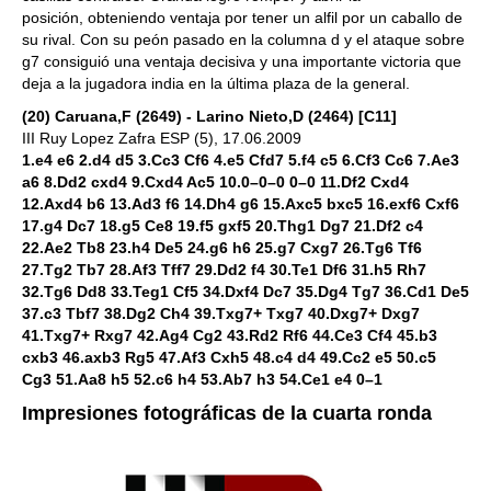
posición, obteniendo ventaja por tener un alfil por un caballo de
su rival. Con su peón pasado en la columna d y el ataque sobre
g7 consiguió una ventaja decisiva y una importante victoria que
deja a la jugadora india en la última plaza de la general.
(20) Caruana,F (2649) - Larino Nieto,D (2464) [C11]
III Ruy Lopez Zafra ESP (5), 17.06.2009
1.e4 e6 2.d4 d5 3.Cc3 Cf6 4.e5 Cfd7 5.f4 c5 6.Cf3 Cc6 7.Ae3
a6 8.Dd2 cxd4 9.Cxd4 Ac5 10.0–0–0 0–0 11.Df2 Cxd4
12.Axd4 b6 13.Ad3 f6 14.Dh4 g6 15.Axc5 bxc5 16.exf6 Cxf6
17.g4 Dc7 18.g5 Ce8 19.f5 gxf5 20.Thg1 Dg7 21.Df2 c4
22.Ae2 Tb8 23.h4 De5 24.g6 h6 25.g7 Cxg7 26.Tg6 Tf6
27.Tg2 Tb7 28.Af3 Tff7 29.Dd2 f4 30.Te1 Df6 31.h5 Rh7
32.Tg6 Dd8 33.Teg1 Cf5 34.Dxf4 Dc7 35.Dg4 Tg7 36.Cd1 De5
37.c3 Tbf7 38.Dg2 Ch4 39.Txg7+ Txg7 40.Dxg7+ Dxg7
41.Txg7+ Rxg7 42.Ag4 Cg2 43.Rd2 Rf6 44.Ce3 Cf4 45.b3
cxb3 46.axb3 Rg5 47.Af3 Cxh5 48.c4 d4 49.Cc2 e5 50.c5
Cg3 51.Aa8 h5 52.c6 h4 53.Ab7 h3 54.Ce1 e4 0–1
Impresiones fotográficas de la cuarta ronda