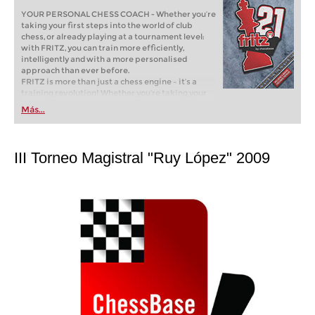
YOUR PERSONAL CHESS COACH - Whether you’re
taking your first steps into the world of club
chess, or already playing at a tournament level:
with FRITZ, you can train more efficiently,
intelligently and with a more personalised
approach than ever before.
FRITZ is more than just a chess engine – it’s a
training revolution! Whether you’re taking your
first steps into the world of club chess, or already
Más...
playing at a tournament level: with FRITZ, you can
train more efficiently, intelligently and with a
more personalised approach than ever before.
III Torneo Magistral "Ruy López" 2009