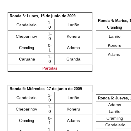
Ronda 3: Lunes, 15 de junio de 2009
Ronda 4: Martes, 
1-
Candelario
Lariño
0
Cramling
1-
Cheparinov
Koneru
Lariño
0
0-
Koneru
Adams
Cramling
1
Adams
1-
Caruana
Granda
0
Partidas
Ronda 5: Miércoles, 17 de junio de 2009
1-
Candelario
Lariño
Ronda 6: Jueves, 
0
Adams
1-
Cheparinov
Koneru
0
Lariño
0-
Cramling
Adams
Cramling
1
Candelario
1-