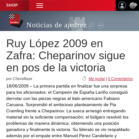
SHOP
TOGGLE
NAVIGATION
Noticias de ajedrez
Ruy López 2009 en
Zafra: Cheparinov sigue
en pos de la victoria
por ChessBase
Me gusta!
|
0 Comentarios
18/06/2009 – La primera partida en finalizar fue una sorpresa
para los aficionados: el Campeón de España Lariño consiguió
derrotar con las piezas negras al italo-americano Fabiano
Caruana. Sorprendió el ambicioso planteamiento de Pia
Cramling frente a Cheparinov. La sueca arriesgó entregando
material sin la suficiente compensación; el búlgaro resolvió los
problemas de manera dinámica, obteniendo una posición
ganadora y finalmente la victoria. Su liderato se vio respaldado
además por el empate entre Manuel Pérez Candelario y