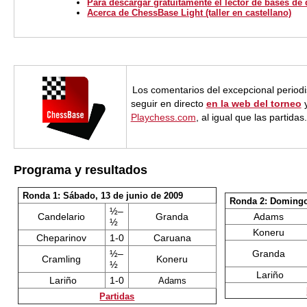
Para descargar gratuitamente el lector de bases de
Acerca de ChessBase Light (taller en castellano)
Los comentarios del excepcional period
seguir en directo
en la web del torneo
y
Playchess.com
, al igual que las partidas.
Programa y resultados
Ronda 1: Sábado, 13 de junio de 2009
Ronda 2: Domingo,
½–
Candelario
Granda
Adams
½
Koneru
Cheparinov
1-0
Caruana
½–
Granda
Cramling
Koneru
½
Lariño
Lariño
1-0
Adams
Partidas