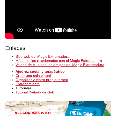
Enlaces
Sitio web del Magic Extremadura
Más noticias relacionadas con el Magic Extremadura
Velada de club con los amigos del Magic Extremadura
Ajedrez social y terapéutico
Crear una sala virtual
Organizar vuestro propio torneo
Entrenamiento
Tutoriales
Tutorial "Velada de club