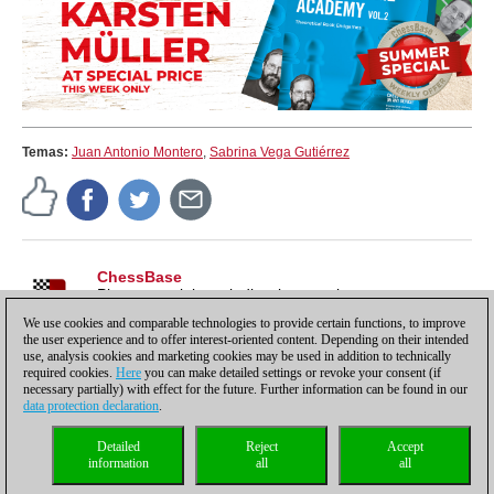
Temas:
Juan Antonio Montero
,
Sabrina Vega Gutiérrez
ChessBase
Pistas, tutoriales e indicaciones sobre nuestros
productos, para sacarles todo el partido y más.
We use cookies and comparable technologies to provide certain functions, to improve
the user experience and to offer interest-oriented content. Depending on their intended
use, analysis cookies and marketing cookies may be used in addition to technically
required cookies.
Here
you can make detailed settings or revoke your consent (if
necessary partially) with effect for the future. Further information can be found in our
data protection declaration
.
Política de privacidad
|
Pie de imprenta
|
Para contactar
|
Cookies Management
|
Detailed
Reject
Accept
Licencias
|
Compliance Hotline
|
Inicio
information
all
all
© 2017 ChessBase GmbH | Osterbekstraße 90a | 22083 Hamburgo | Alemania
coldest news