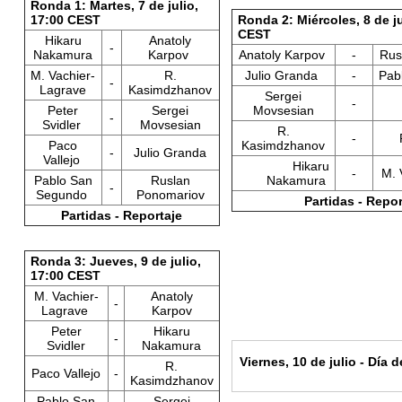
Ronda 1: Martes, 7 de julio,
17:00 CEST
Ronda 2: Miércoles, 8 de ju
CEST
Hikaru
Anatoly
-
Nakamura
Karpov
Anatoly Karpov
-
Rus
M. Vachier-
R.
Julio Granda
-
Pab
-
Lagrave
Kasimdzhanov
Sergei
-
Peter
Sergei
Movsesian
-
Svidler
Movsesian
R.
-
Paco
Kasimdzhanov
-
Julio Granda
Vallejo
Hikaru
-
M. 
Pablo San
Ruslan
Nakamura
-
Segundo
Ponomariov
Partidas - Repor
Partidas - Reportaje
Ronda 3: Jueves, 9 de julio,
17:00 CEST
M. Vachier-
Anatoly
-
Lagrave
Karpov
Peter
Hikaru
-
Svidler
Nakamura
Viernes, 10 de julio - Día
R.
Paco Vallejo
-
Kasimdzhanov
Pablo San
Sergei