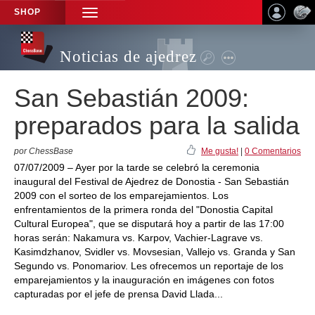
SHOP
TOGGLE
NAVIGATION
Noticias de ajedrez
San Sebastián 2009:
preparados para la salida
por ChessBase
Me gusta!
|
0 Comentarios
07/07/2009 – Ayer por la tarde se celebró la ceremonia
inaugural del Festival de Ajedrez de Donostia - San Sebastián
2009 con el sorteo de los emparejamientos. Los
enfrentamientos de la primera ronda del "Donostia Capital
Cultural Europea", que se disputará hoy a partir de las 17:00
horas serán: Nakamura vs. Karpov, Vachier-Lagrave vs.
Kasimdzhanov, Svidler vs. Movsesian, Vallejo vs. Granda y San
Segundo vs. Ponomariov. Les ofrecemos un reportaje de los
emparejamientos y la inauguración en imágenes con fotos
capturadas por el jefe de prensa David Llada...