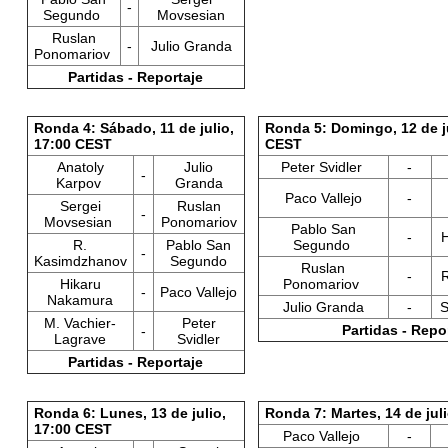
-
Segundo
Movsesian
Ruslan
-
Julio Granda
Ponomariov
Partidas - Reportaje
Ronda 4: Sábado, 11 de julio,
Ronda 5: Domingo, 12 de ju
17:00 CEST
CEST
Anatoly
Julio
Peter Svidler
-
-
Karpov
Granda
Paco Vallejo
-
Sergei
Ruslan
-
Movsesian
Ponomariov
Pablo San
-
R.
Pablo San
Segundo
-
Kasimdzhanov
Segundo
Ruslan
-
Hikaru
Ponomariov
-
Paco Vallejo
Nakamura
Julio Granda
-
S
M. Vachier-
Peter
Partidas - Repo
-
Lagrave
Svidler
Partidas - Reportaje
Ronda 6: Lunes, 13 de julio,
Ronda 7: Martes, 14 de jul
17:00 CEST
Paco Vallejo
-