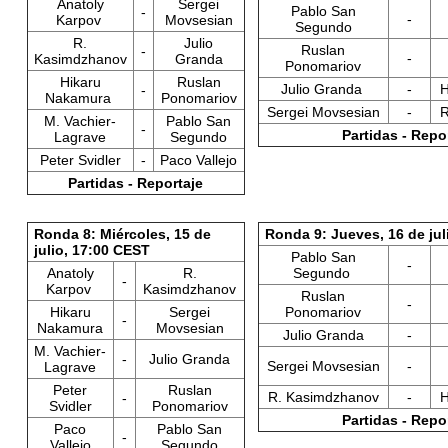
Anatoly
Sergei
Pablo San
-
-
Karpov
Movsesian
Segundo
R.
Julio
Ruslan
-
-
Kasimdzhanov
Granda
Ponomariov
Hikaru
Ruslan
Julio Granda
-
H
-
Nakamura
Ponomariov
Sergei Movsesian
-
R
M. Vachier-
Pablo San
-
Partidas - Repo
Lagrave
Segundo
Peter Svidler
-
Paco Vallejo
Partidas - Reportaje
Ronda 8: Miércoles, 15 de
Ronda 9: Jueves, 16 de jul
julio, 17:00 CEST
Pablo San
-
Anatoly
R.
Segundo
-
Karpov
Kasimdzhanov
Ruslan
-
Hikaru
Sergei
Ponomariov
-
Nakamura
Movsesian
Julio Granda
-
M. Vachier-
-
Julio Granda
Sergei Movsesian
-
Lagrave
Peter
Ruslan
R. Kasimdzhanov
-
H
-
Svidler
Ponomariov
Partidas - Repo
Paco
Pablo San
-
Vallejo
Segundo