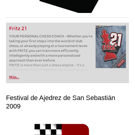
Fritz 21
YOUR PERSONAL CHESS COACH - Whether you’re
taking your first steps into the world of club
chess, or already playing at a tournament level:
with FRITZ, you can train more efficiently,
intelligently and with a more personalised
approach than ever before.
FRITZ is more than just a chess engine – it’s a
training revolution! Whether you’re taking your
first steps into the world of club chess, or already
Más...
playing at a tournament level: with FRITZ, you can
train more efficiently, intelligently and with a
more personalised approach than ever before.
Festival de Ajedrez de San Sebastián
2009