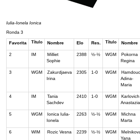
Iulia-Ionela Ionica
Ronda 3
Título
Título
Favorita
Nombre
Elo
Res.
Nombre
2
IM
Milliet
2388
½-½
WGM
Pokorna
Sophie
Regina
3
WGM
Zakurdjaeva
2305
1-0
WGM
Hamdouc
Irina
Adina-
Maria
4
IM
Tania
2410
1-0
WGM
Karlovich
Sachdev
Anastazia
5
WGM
Ionica Iulia-
2263
½-½
WGM
Michna
Ionela
Marta
6
WIM
Rozic Vesna
2239
½-½
WGM
Melnikov
Yana