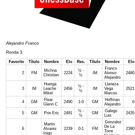
Alejandro Franco
Ronda 3
Favorito
Título
Nombre
Elo
Res.
Título
Nombre
Elo
Franco
Michna
½ -
2
FM
2224
IM
Alonso
2480
Christian
½
Alejandro
Huerga
Llaneza
½ -
3
IM
Leache
2456
IM
Vega
2521
½
Mikel
Marcos
Flear
Hoffman
4
GM
2490
1-0
GM
0
Glenn C
Alejandro
½ -
Galego
5
GM
Prie Eric
2491
GM
2435
½
Luis
Gonzalez
Martin
De La
6
Alvarez
2239
0-1
FM
2390
Torre
Inigo