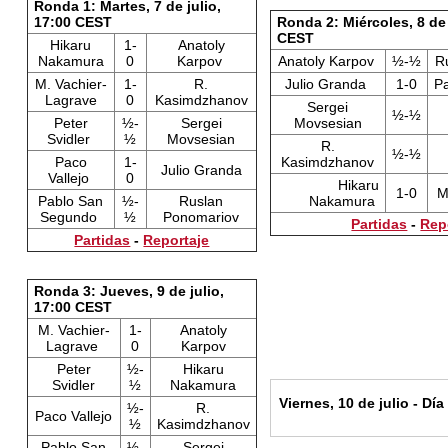
Ronda 1: Martes, 7 de julio,
17:00 CEST
Ronda 2: Miércoles, 8 de 
CEST
Hikaru
1-
Anatoly
Nakamura
0
Karpov
Anatoly Karpov
½-½
R
M. Vachier-
1-
R.
Julio Granda
1-0
P
Lagrave
0
Kasimdzhanov
Sergei
½-½
Peter
½-
Sergei
Movsesian
Svidler
½
Movsesian
R.
½-½
Paco
1-
Kasimdzhanov
Julio Granda
Vallejo
0
Hikaru
1-0
M
Pablo San
½-
Ruslan
Nakamura
Segundo
½
Ponomariov
Partidas
-
Rep
Partidas
-
Reportaje
Ronda 3: Jueves, 9 de julio,
17:00 CEST
M. Vachier-
1-
Anatoly
Lagrave
0
Karpov
Peter
½-
Hikaru
Svidler
½
Nakamura
Viernes, 10 de julio - D
½-
R.
Paco Vallejo
½
Kasimdzhanov
Pablo San
½-
Sergei