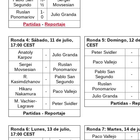
Segundo
½
Movsesian
Ruslan
1-
Julio Granda
Ponomariov
0
Partidas
-
Reportaje
Ronda 4: Sábado, 11 de julio,
Ronda 5: Domingo, 12 de 
17:00 CEST
CEST
Anatoly
Peter Svidler
-
-
Julio Granda
Karpov
Paco Vallejo
-
Sergei
Ruslan
-
Movsesian
Ponomariov
Pablo San
-
R.
Pablo San
Segundo
-
Kasimdzhanov
Segundo
Ruslan
-
Hikaru
Ponomariov
-
Paco Vallejo
Nakamura
Julio Granda
-
M. Vachier-
Partidas - Re
-
Peter Svidler
Lagrave
Partidas - Reportaje
Ronda 6: Lunes, 13 de julio,
Ronda 7: Martes, 14 de j
17:00 CEST
Paco Vallejo
-