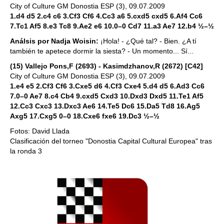
City of Culture GM Donostia ESP (3), 09.07.2009
1.d4 d5 2.c4 c6 3.Cf3 Cf6 4.Cc3 a6 5.cxd5 cxd5 6.Af4 Cc6
7.Tc1 Af5 8.e3 Tc8 9.Ae2 e6 10.0–0 Cd7 11.a3 Ae7 12.b4 ½–½
Análsis por Nadja Woisin:
¡Hola! - ¿Qué tal? - Bien. ¿A tí
también te apetece dormir la siesta? - Un momento... Sí...
(15) Vallejo Pons,F (2693) - Kasimdzhanov,R (2672) [C42]
City of Culture GM Donostia ESP (3), 09.07.2009
1.e4 e5 2.Cf3 Cf6 3.Cxe5 d6 4.Cf3 Cxe4 5.d4 d5 6.Ad3 Cc6
7.0–0 Ae7 8.c4 Cb4 9.cxd5 Cxd3 10.Dxd3 Dxd5 11.Te1 Af5
12.Cc3 Cxc3 13.Dxc3 Ae6 14.Te5 Dc6 15.Da5 Td8 16.Ag5
Axg5 17.Cxg5 0–0 18.Cxe6 fxe6 19.Dc3 ½–½
Fotos: David Llada
Clasificación del torneo "Donostia Capital Cultural Europea" tras
la ronda 3