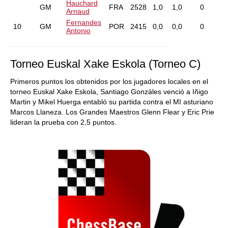
Hauchard
GM
FRA
2528
1,0
1,0
0
Arnaud
Fernandes
10
GM
POR
2415
0,0
0,0
0
Antonio
Torneo Euskal Xake Eskola (Torneo C)
Primeros puntos los obtenidos por los jugadores locales en el
torneo Euskal Xake Eskola, Santiago Gonzáles venció a Iñigo
Martin y Mikel Huerga entabló su partida contra el MI asturiano
Marcos Llaneza. Los Grandes Maestros Glenn Flear y Eric Prie
lideran la prueba con 2,5 puntos.