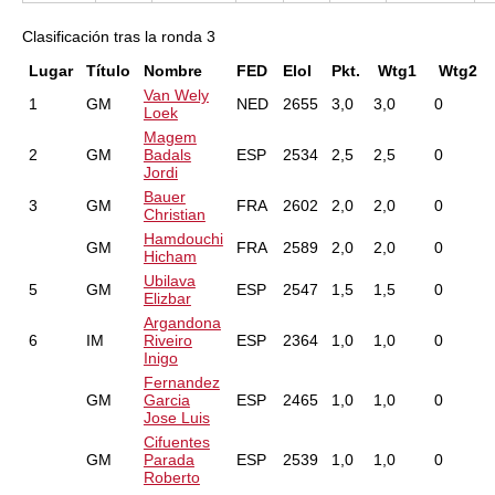
Clasificación tras la ronda 3
Lugar
Título
Nombre
FED
EloI
Pkt.
Wtg1
Wtg2
Van Wely
1
GM
NED
2655
3,0
3,0
0
Loek
Magem
2
GM
Badals
ESP
2534
2,5
2,5
0
Jordi
Bauer
3
GM
FRA
2602
2,0
2,0
0
Christian
Hamdouchi
GM
FRA
2589
2,0
2,0
0
Hicham
Ubilava
5
GM
ESP
2547
1,5
1,5
0
Elizbar
Argandona
6
IM
Riveiro
ESP
2364
1,0
1,0
0
Inigo
Fernandez
GM
Garcia
ESP
2465
1,0
1,0
0
Jose Luis
Cifuentes
GM
Parada
ESP
2539
1,0
1,0
0
Roberto