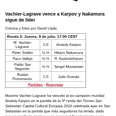
Vachier-Lagrave vence a Karpov y Nakamura
sigue de líder
Crónica y fotos por David Llada
Ronda 3: Jueves, 9 de julio, 17:00 CEST
M. Vachier-
1-0
Anatoly Karpov
Lagrave
Peter Svidler
½-½
Hikaru Nakamura
Paco Vallejo
½-½
R. Kasimdzhanov
Pablo San
½-½
Sergei Movsesian
Segundo
Ruslan
1-0
Julio Granda
Ponomariov
Partidas
-
Reportaje
Maxime Vachier-Lagrave ha vencido al ex-campeón mundial
Anatoly Karpov en la partida de la 3ª ronda del
Torneo San
Sebastián Capital Cultural Europea 2016
celebrada ayer en San
Sebastián en la partida que más seguidores ha tenido, dado