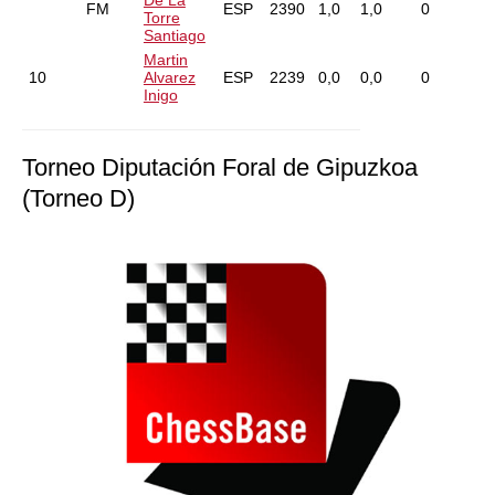
De La
FM
ESP
2390
1,0
1,0
0
Torre
Santiago
Martin
10
Alvarez
ESP
2239
0,0
0,0
0
Inigo
Torneo Diputación Foral de Gipuzkoa
(Torneo D)