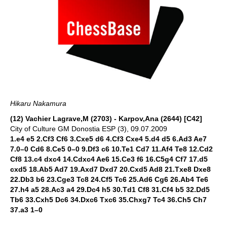
Hikaru Nakamura
(12) Vachier Lagrave,M (2703) - Karpov,Ana (2644) [C42]
City of Culture GM Donostia ESP (3), 09.07.2009
1.e4 e5 2.Cf3 Cf6 3.Cxe5 d6 4.Cf3 Cxe4 5.d4 d5 6.Ad3 Ae7
7.0–0 Cd6 8.Ce5 0–0 9.Df3 c6 10.Te1 Cd7 11.Af4 Te8 12.Cd2
Cf8 13.c4 dxc4 14.Cdxc4 Ae6 15.Ce3 f6 16.C5g4 Cf7 17.d5
cxd5 18.Ab5 Ad7 19.Axd7 Dxd7 20.Cxd5 Ad8 21.Txe8 Dxe8
22.Db3 b6 23.Cge3 Tc8 24.Cf5 Tc6 25.Ad6 Cg6 26.Ab4 Te6
27.h4 a5 28.Ac3 a4 29.Dc4 h5 30.Td1 Cf8 31.Cf4 b5 32.Dd5
Tb6 33.Cxh5 Dc6 34.Dxc6 Txc6 35.Chxg7 Tc4 36.Ch5 Ch7
37.a3 1–0