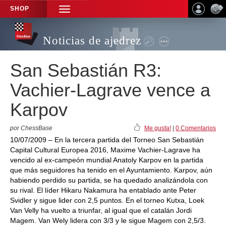
SHOP
TOGGLE
NAVIGATION
Noticias de ajedrez
San Sebastián R3:
Vachier-Lagrave vence a
Karpov
por ChessBase
Me gusta!
|
0 Comentarios
10/07/2009 – En la tercera partida del Torneo San Sebastián
Capital Cultural Europea 2016, Maxime Vachier-Lagrave ha
vencido al ex-campeón mundial Anatoly Karpov en la partida
que más seguidores ha tenido en el Ayuntamiento. Karpov, aún
habiendo perdido su partida, se ha quedado analizándola con
su rival. El líder Hikaru Nakamura ha entablado ante Peter
Svidler y sigue lider con 2,5 puntos. En el torneo Kutxa, Loek
Van Velly ha vuelto a triunfar, al igual que el catalán Jordi
Magem. Van Wely lidera con 3/3 y le sigue Magem con 2,5/3.