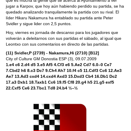
que es mucha la gente que se acerca al Ayuntamiento a ver
jugar a Karpov, que hoy aún habiendo perdido su partida, se ha
quedado analizando tranquilamente la partida con su rival. El
líder Hikaru Nakamura ha entablado su partida ante Peter
Svidler y sigue lider con 2,5 puntos.
Hoy, viernes es jornada de descanso para los jugadores que
volverán a deleitarnos con sus partidas el sábado, al igual que
Leontxo con sus comentarios en directo de las partidas.
(11) Svidler,P (2739) - Nakamura,Hi (2710) [B12]
City of Culture GM Donostia ESP (3), 09.07.2009
1.e4 c6 2.d4 d5 3.e5 Af5 4.Cf3 e6 5.Ae2 Cd7 6.0–0 Ce7
7.Cbd2 h6 8.c3 Dc7 9.Ch4 Ah7 10.f4 c5 11.Cdf3 Cc6 12.Ae3
Ae7 13.Ad3 cxd4 14.cxd4 Axd3 15.Dxd3 Cb4 16.Db1 Dc2
17.a3 Dxb1 18.Taxb1 Cc6 19.f5 Cf8 20.g4 h5 21.g5 exf5
22.Cxf5 Ce6 23.Tbc1 Td8 24.b4 ½–½