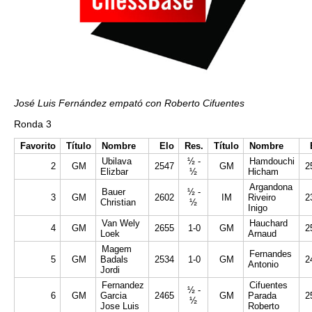
José Luis Fernández empató con Roberto Cifuentes
Ronda 3
Favorito
Título
Nombre
Elo
Res.
Título
Nombre
Ubilava
½ -
Hamdouchi
2
GM
2547
GM
2
Elizbar
½
Hicham
Argandona
Bauer
½ -
3
GM
2602
IM
Riveiro
2
Christian
½
Inigo
Van Wely
Hauchard
4
GM
2655
1-0
GM
2
Loek
Arnaud
Magem
Fernandes
5
GM
Badals
2534
1-0
GM
2
Antonio
Jordi
Fernandez
Cifuentes
½ -
6
GM
Garcia
2465
GM
Parada
2
½
Jose Luis
Roberto