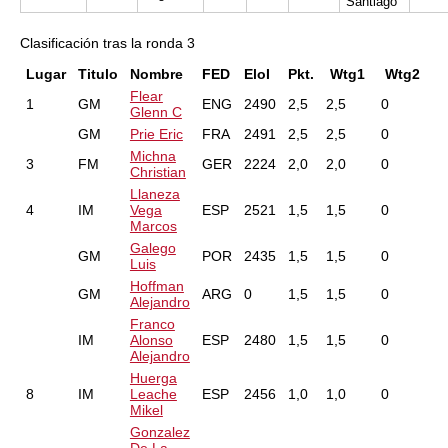
Santiago
Clasificación tras la ronda 3
Lugar
Titulo
Nombre
FED
EloI
Pkt.
Wtg1
Wtg2
Flear
1
GM
ENG
2490
2,5
2,5
0
Glenn C
GM
Prie Eric
FRA
2491
2,5
2,5
0
Michna
3
FM
GER
2224
2,0
2,0
0
Christian
Llaneza
4
IM
Vega
ESP
2521
1,5
1,5
0
Marcos
Galego
GM
POR
2435
1,5
1,5
0
Luis
Hoffman
GM
ARG
0
1,5
1,5
0
Alejandro
Franco
IM
Alonso
ESP
2480
1,5
1,5
0
Alejandro
Huerga
8
IM
Leache
ESP
2456
1,0
1,0
0
Mikel
Gonzalez