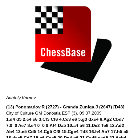
Anatoly Karpov
(13) Ponomariov,R (2727) - Granda Zuniga,J (2647) [D43]
City of Culture GM Donostia ESP (3), 09.07.2009
1.d4 d5 2.c4 c6 3.Cf3 Cf6 4.Cc3 e6 5.g3 dxc4 6.Ag2 Cbd7
7.0–0 Ae7 8.e4 0–0 9.Af4 Da5 10.a4 b6 11.De2 Te8 12.Ad2
Ab4 13.e5 Cd5 14.Cg5 Cf8 15.Cge4 Td8 16.h4 Ab7 17.h5 c5
18.dxc5 Cd7 19.h6 Cxc5 20.Dg4 g6 21.Cxd5 exd5 22.Axb4