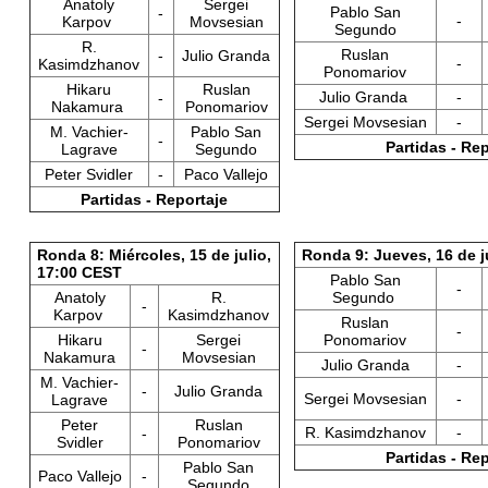
Anatoly
Sergei
Pablo San
-
-
Karpov
Movsesian
Segundo
R.
Ruslan
-
Julio Granda
-
Kasimdzhanov
Ponomariov
Hikaru
Ruslan
Julio Granda
-
-
Nakamura
Ponomariov
Sergei Movsesian
-
M. Vachier-
Pablo San
-
Partidas - Re
Lagrave
Segundo
Peter Svidler
-
Paco Vallejo
Partidas - Reportaje
Ronda 8: Miércoles, 15 de julio,
Ronda 9: Jueves, 16 de j
17:00 CEST
Pablo San
-
Anatoly
R.
Segundo
-
Karpov
Kasimdzhanov
Ruslan
-
Hikaru
Sergei
Ponomariov
-
Nakamura
Movsesian
Julio Granda
-
M. Vachier-
-
Julio Granda
Sergei Movsesian
-
Lagrave
Peter
Ruslan
R. Kasimdzhanov
-
-
Svidler
Ponomariov
Partidas - Re
Pablo San
Paco Vallejo
-
Segundo