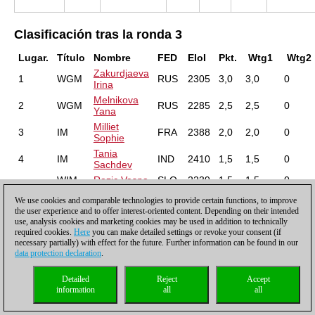
Clasificación tras la ronda 3
Lugar.
Título
Nombre
FED
EloI
Pkt.
Wtg1
Wtg2
Zakurdjaeva
1
WGM
RUS
2305
3,0
3,0
0
Irina
Melnikova
2
WGM
RUS
2285
2,5
2,5
0
Yana
Milliet
3
IM
FRA
2388
2,0
2,0
0
Sophie
Tania
4
IM
IND
2410
1,5
1,5
0
Sachdev
WIM
Rozic Vesna
SLO
2239
1,5
1,5
0
Pokorna
We use cookies and comparable technologies to provide certain functions, to improve
WGM
SVK
2381
1,5
1,5
0
Regina
the user experience and to offer interest-oriented content. Depending on their intended
use, analysis cookies and marketing cookies may be used in addition to technically
Hamdouchi
7
WGM
ROU
2324
1,0
1,0
0
required cookies.
Here
you can make detailed settings or revoke your consent (if
Adina-Maria
necessary partially) with effect for the future. Further information can be found in our
Ionica Iulia-
data protection declaration
.
WGM
ROU
2263
1,0
1,0
0
Ionela
Michna
Detailed
Reject
Accept
WGM
GER
2379
1,0
1,0
0
Marta
information
all
all
Karlovich
10
WGM
UKR
2211
0,0
0,0
0
Anastazia