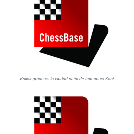
Kaliningrado es la ciudad natal de Immanuel Kant