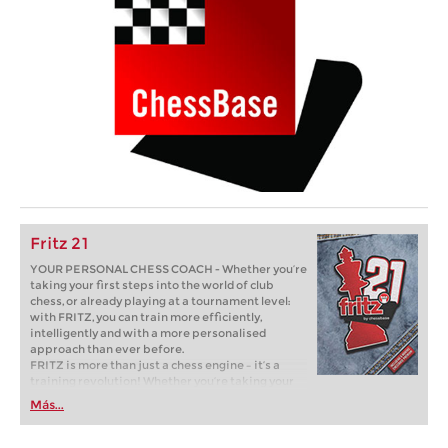
Fritz 21
YOUR PERSONAL CHESS COACH - Whether you’re
taking your first steps into the world of club
chess, or already playing at a tournament level:
with FRITZ, you can train more efficiently,
intelligently and with a more personalised
approach than ever before.
FRITZ is more than just a chess engine – it’s a
training revolution! Whether you’re taking your
first steps into the world of club chess, or already
Más...
playing at a tournament level: with FRITZ, you can
train more efficiently, intelligently and with a
more personalised approach than ever before.