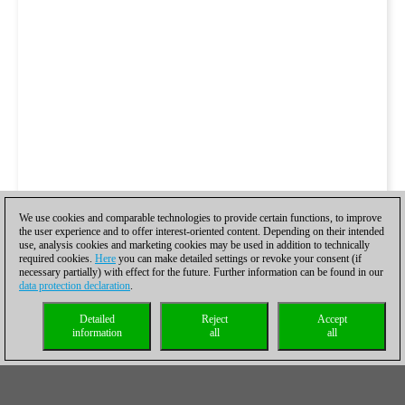
We use cookies and comparable technologies to provide certain functions, to improve
the user experience and to offer interest-oriented content. Depending on their intended
use, analysis cookies and marketing cookies may be used in addition to technically
required cookies.
Here
you can make detailed settings or revoke your consent (if
necessary partially) with effect for the future. Further information can be found in our
data protection declaration
.
Detailed
Reject
Accept
information
all
all