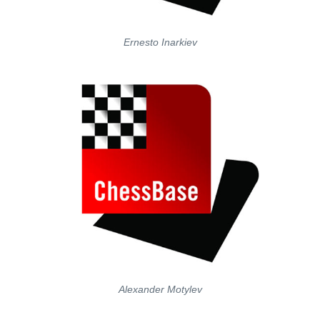
Ernesto Inarkiev
Alexander Motylev