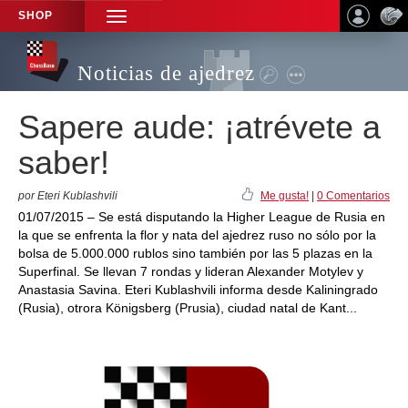
SHOP
TOGGLE
NAVIGATION
Noticias de ajedrez
Sapere aude: ¡atrévete a
saber!
por Eteri Kublashvili
Me gusta!
|
0 Comentarios
01/07/2015 – Se está disputando la Higher League de Rusia en
la que se enfrenta la flor y nata del ajedrez ruso no sólo por la
bolsa de 5.000.000 rublos sino también por las 5 plazas en la
Superfinal. Se llevan 7 rondas y lideran Alexander Motylev y
Anastasia Savina. Eteri Kublashvili informa desde Kaliningrado
(Rusia), otrora Königsberg (Prusia), ciudad natal de Kant...