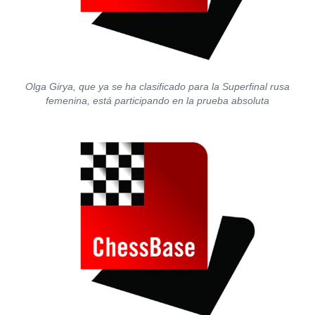
Olga Girya, que ya se ha clasificado para la Superfinal rusa
femenina, está participando en la prueba absoluta