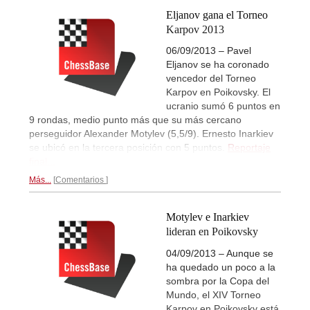
Eljanov gana el Torneo
Karpov 2013
06/09/2013 – Pavel
Eljanov se ha coronado
vencedor del Torneo
Karpov en Poikovsky. El
ucranio sumó 6 puntos en
9 rondas, medio punto más que su más cercano
perseguidor Alexander Motylev (5,5/9). Ernesto Inarkiev
se ubicó en la tercera posición con 5 puntos.
Reportaje
final...
Más...
Comentarios
Motylev e Inarkiev
lideran en Poikovsky
04/09/2013 – Aunque se
ha quedado un poco a la
sombra por la Copa del
Mundo, el XIV Torneo
Karpov en Poikovsky está