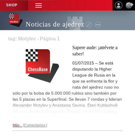
SHOP
TOGGLE
NAVIGATION
Noticias de ajedrez
tag: Motylev - Página 1
Sapere aude: ¡atrévete a
saber!
01/07/2015 – Se está
disputando la Higher
League de Rusia en la
que se enfrenta la flor y
nata del ajedrez ruso no
sólo por la bolsa de 5.000.000 rublos sino también por
las 5 plazas en la Superfinal. Se llevan 7 rondas y lideran
Alexander Motylev y Anastasia Savina. Eteri Kublashvili
informa desde Kaliningrado (Rusia), otrora Königsberg
(Prusia),
ciudad natal de Kant...
Más...
Comentarios