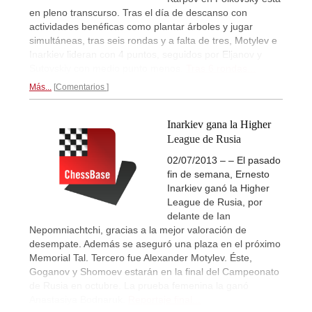
en pleno transcurso. Tras el día de descanso con
actividades benéficas como plantar árboles y jugar
simultáneas, tras seis rondas y a falta de tres, Motylev e
Inarkiev lideran con 4 puntos, seguidos por Eljanov y
Sutovskiy con medio punto menos.
Tras 6 rondas...
Más...
Comentarios
Inarkiev gana la Higher
League de Rusia
02/07/2013 – – El pasado
fin de semana, Ernesto
Inarkiev ganó la Higher
League de Rusia, por
delante de Ian
Nepomniachtchi, gracias a la mejor valoración de
desempate. Además se aseguró una plaza en el próximo
Memorial Tal. Tercero fue Alexander Motylev. Éste,
Goganov y Shomoev estarán en la final del Campeonato
de Rusia en octubre. La prueba femenina la ganó
Anastasiya Bodnaruk.
Reportaje final...