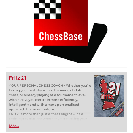
Fritz 21
YOUR PERSONAL CHESS COACH - Whether you’re
taking your first steps into the world of club
chess, or already playing at a tournament level:
with FRITZ, you can train more efficiently,
intelligently and with a more personalised
approach than ever before.
FRITZ is more than just a chess engine – it’s a
training revolution! Whether you’re taking your
first steps into the world of club chess, or already
Más...
playing at a tournament level: with FRITZ, you can