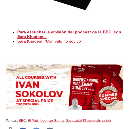
Para escuchar la emisión del podcast de la BBC, con
Sara Khadem...
Sara Khadem: “Con velo no soy yo”
Temas:
BBC
,
El País
,
Leontxo García
,
Sarasadat Khademalsharieh