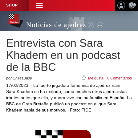
SHOP
TOGGLE
NAVIGATION
Noticias de ajedrez
Entrevista con Sara
Khadem en un podcast
de la BBC
por ChessBase
Me gusta!
|
0 Comentarios
17/02/2023 – La fuerte jugadora femenina de ajedrez iraní,
Sara Khadem se ha exiliado, como muchos otros ajedrecistas
iraníes antes que ella, y ahora vive con su familia en España. La
BBC de Gran Bretaña publicó un podcast en el que Sara
Khadem habla de sus motivos. | Foto: FIDE