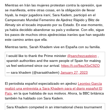
train more efficiently, intelligently and with a
more personalised approach than ever before.
Mientras en Irán las mujeres protestan contra la opresión, que
se manifiesta, entre otras cosas, en la obligación de llevar
hiyab, la mejor jugadora iraní, Sara Kadem, participó en el
Campeonato Mundial Femenino de Ajedrez Rápido y Blitz de
Almaty sin el tocado impuesto por su Estado. En ese momento,
ya había decidido abandonar su país y exiliarse. Con ello, sigue
los pasos de muchos otros ajedrecistas iraníes que han seguido
este camino antes que ella.
Mientras tanto, Sarah Khadem vive en España con su familia.
I would like to thank the Prime minister
@sanchezcastejon
,
spanish authorities and the warm people of Spain for making
us feel welcomed since our arrival.
https://t.co/9auXSxC9ZO
— sara khadem (@saraakhadem)
January 27, 2023
El periodista español especializado en ajedrez
Leontxo García
realizó una entrevista a Sara Khadem para el diario español El
País
, en la que hablaba de sus motivos. Ahora, la BBC británica
también ha hablado con Sara Kadem.
Sara Khadem competed in an international chess tournament