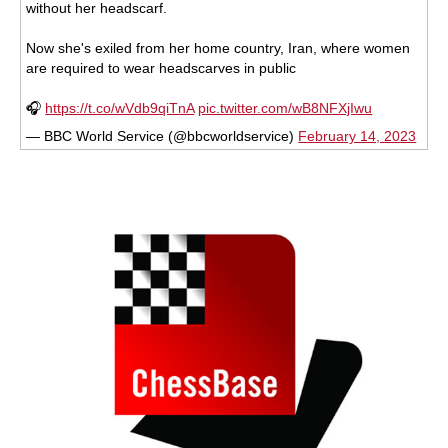
without her headscarf.
Now she's exiled from her home country, Iran, where women
are required to wear headscarves in public
🎧
https://t.co/wVdb9qiTnA
pic.twitter.com/wB8NFXjIwu
— BBC World Service (@bbcworldservice)
February 14, 2023