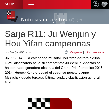
SHOP
TOGGLE
NAVIGATION
Noticias de ajedrez
Sarja R11: Ju Wenjun y
Hou Yifan campeonas
por Nadja Wittmann
Me gusta!
|
0 Comentarios
06/09/2014 – La campeona mundial Hou Yifan derrotó a Alina
l'Ami, alcanzando así a su compatriota Ju Wenjun. Además se
ha coronado ganadora absoluta del Grand Prix Femenino 2013-
2014. Humpy Koneru ocupó el segundo puesto y Anna
Muzychuk quedó tercera. Última ronda y clasificación general
final...