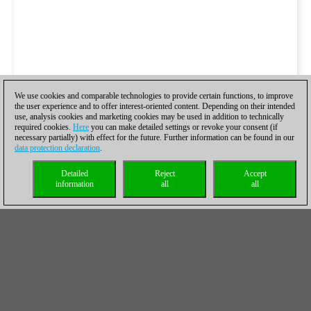
We use cookies and comparable technologies to provide certain functions, to improve
the user experience and to offer interest-oriented content. Depending on their intended
use, analysis cookies and marketing cookies may be used in addition to technically
required cookies.
Here
you can make detailed settings or revoke your consent (if
necessary partially) with effect for the future. Further information can be found in our
data protection declaration
.
Detailed
Reject
Accept
information
all
all