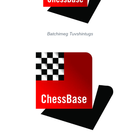
Batchimeg Tuvshintugs