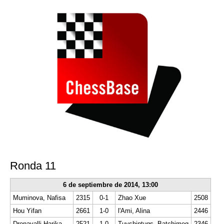
Ronda 11
6 de septiembre de 2014,
13:00
Muminova, Nafisa
2315
0-1
Zhao Xue
2508
Hou Yifan
2661
1-0
l'Ami, Alina
2446
Dronavalli Harika
2521
1-0
Tuvshintugs, Batchimeg
2346