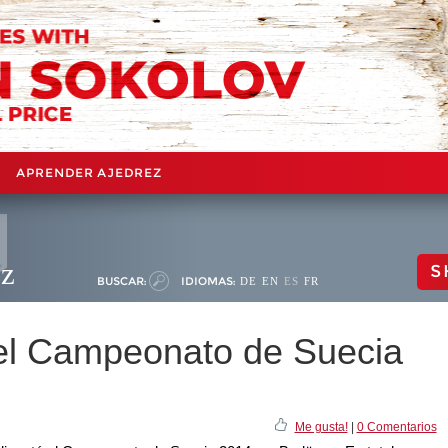
APRENDER AJEDREZ
ez
S
BUSCAR:
IDIOMAS:
DE
EN
ES
FR
l Campeonato de Suecia
Me gusta!
|
0 Comentarios