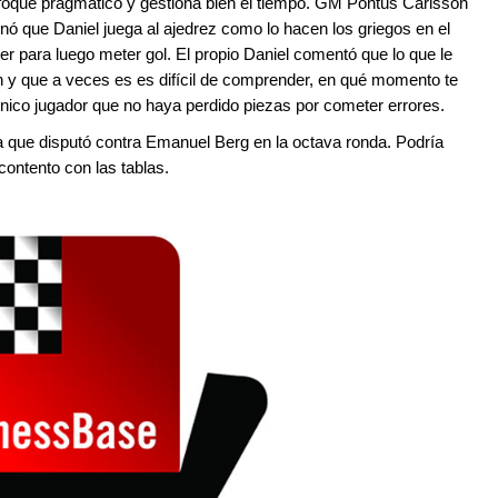
nfoque pragmático y gestiona bien el tiempo. GM Pontus Carlsson
inó que Daniel juega al ajedrez como lo hacen los griegos en el
ner para luego meter gol. El propio Daniel comentó que lo que le
n y que a veces es es difícil de comprender, en qué momento te
único jugador que no haya perdido piezas por cometer errores.
a que disputó contra Emanuel Berg en la octava ronda. Podría
contento con las tablas.