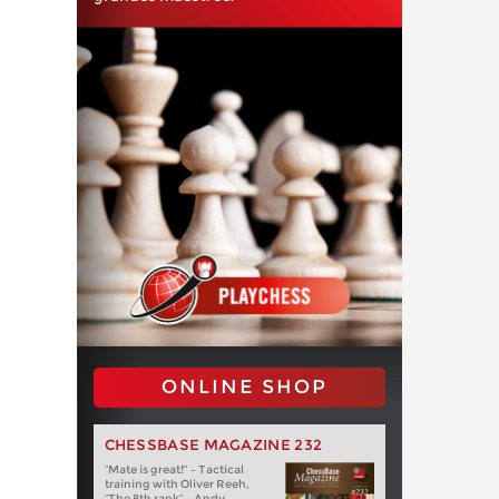
ONLINE SHOP
CHESSBASE MAGAZINE 232
“Mate is great!” – Tactical
training with Oliver Reeh,
“The 8th rank” – Andy