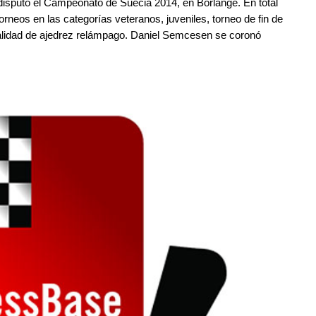
e disputó el Campeonato de Suecia 2014, en Borlänge. En total
orneos en las categorías veteranos, juveniles, torneo de fin de
dalidad de ajedrez relámpago. Daniel Semcesen se coronó