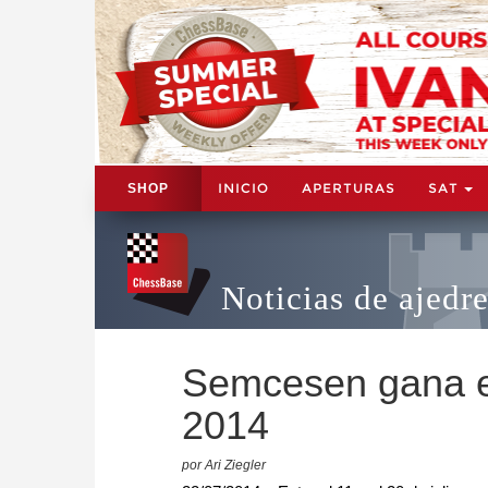
INICIO
APERTURAS
SAT
SHOP
Noticias de ajedr
Semcesen gana e
2014
por Ari Ziegler