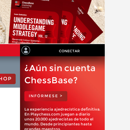
CONECTAR
¿Aún sin cuenta
ChessBase?
HOP
INFÓRMESE >
La experiencia ajedrecística definitiva.
En Playchess.com juegan a diario
unos 20.000 ajedrecistas de todo el
mundo. Desde principiantes hasta
grandes maestros.