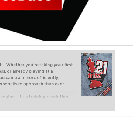
Whether you’re taking your first
ss, or already playing at a
ou can train more efficiently,
personalised approach than ever
engine – it’s a training revolution!
t steps into the world of club chess,
ent level: with FRITZ, you can train
 and with a more personalised