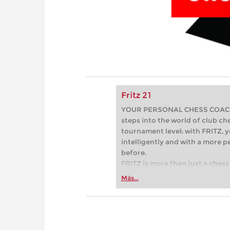
Fritz 21
YOUR PERSONAL CHESS COACH - 
steps into the world of club che
tournament level: with FRITZ, y
intelligently and with a more 
before.
FRITZ is more than just a chess 
Whether you’re taking your firs
Más...
or already playing at a tournam
more efficiently, intelligently
approach than ever before.