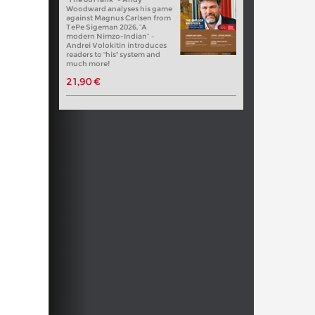
Woodward analyses his game
against Magnus Carlsen from
TePe Sigeman 2026, “A
modern Nimzo-Indian” –
Andrei Volokitin introduces
readers to "his" system and
much more!
21,90 €