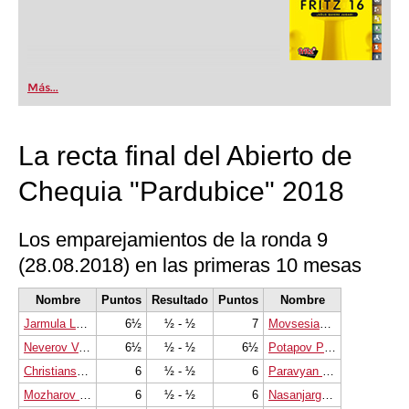
Más...
La recta final del Abierto de
Chequia "Pardubice" 2018
Los emparejamientos de la ronda 9
(28.08.2018) en las primeras 10 mesas
Nombre
Puntos
Resultado
Puntos
Nombre
Jarmula Lukasz
6½
½ - ½
7
Movsesian Sergei
Neverov Valeriy
6½
½ - ½
6½
Potapov Pavel
Christiansen Johan-Sebastian
6
½ - ½
6
Paravyan David
Mozharov Mikhail
6
½ - ½
6
Nasanjargal Urtnasan