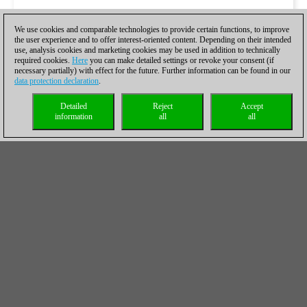
We use cookies and comparable technologies to provide certain functions, to improve
the user experience and to offer interest-oriented content. Depending on their intended
use, analysis cookies and marketing cookies may be used in addition to technically
required cookies.
Here
you can make detailed settings or revoke your consent (if
necessary partially) with effect for the future. Further information can be found in our
data protection declaration
.
Detailed
Reject
Accept
information
all
all