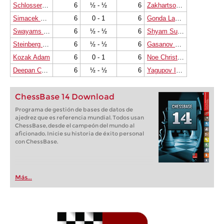
Schlosser Philipp
6
½ - ½
6
Zakhartsov Viacheslav V.
Simacek Pavel
6
0 - 1
6
Gonda Laszlo
Swayams Mishra
6
½ - ½
6
Shyam Sundar M.
Steinberg Nitzan
6
½ - ½
6
Gasanov Eldar
Kozak Adam
6
0 - 1
6
Noe Christopher
Deepan Chakkravarthy J.
6
½ - ½
6
Yagupov Igor
ChessBase 14 Download
Programa de gestión de bases de datos de
ajedrez que es referencia mundial. Todos usan
ChessBase, desde el campeón del mundo al
aficionado. Inicie su historia de éxito personal
con ChessBase.
Más...