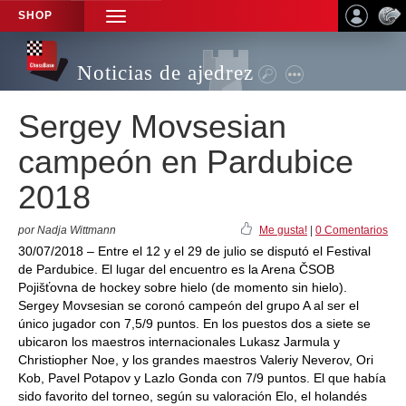
SHOP
TOGGLE
NAVIGATION
Noticias de ajedrez
Sergey Movsesian
campeón en Pardubice
2018
por Nadja Wittmann
Me gusta!
|
0 Comentarios
30/07/2018 – Entre el 12 y el 29 de julio se disputó el Festival
de Pardubice. El lugar del encuentro es la Arena ČSOB
Pojišťovna de hockey sobre hielo (de momento sin hielo).
Sergey Movsesian se coronó campeón del grupo A al ser el
único jugador con 7,5/9 puntos. En los puestos dos a siete se
ubicaron los maestros internacionales Lukasz Jarmula y
Christiopher Noe, y los grandes maestros Valeriy Neverov, Ori
Kob, Pavel Potapov y Lazlo Gonda con 7/9 puntos. El que había
sido favorito del torneo, según su valoración Elo, el holandés