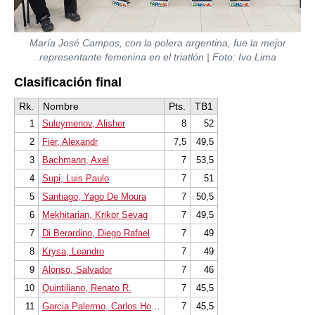
María José Campos, con la polera argentina, fue la mejor
representante femenina en el triatlón | Foto: Ivo Lima
Clasificación final
Rk.
Nombre
Pts.
TB1
1
Suleymenov, Alisher
8
52
2
Fier, Alexandr
7,5
49,5
3
Bachmann, Axel
7
53,5
4
Supi, Luis Paulo
7
51
5
Santiago, Yago De Moura
7
50,5
6
Mekhitarian, Krikor Sevag
7
49,5
7
Di Berardino, Diego Rafael
7
49
8
Krysa, Leandro
7
49
9
Alonso, Salvador
7
46
10
Quintiliano, Renato R.
7
45,5
11
Garcia Palermo, Carlos Horacio
7
45,5