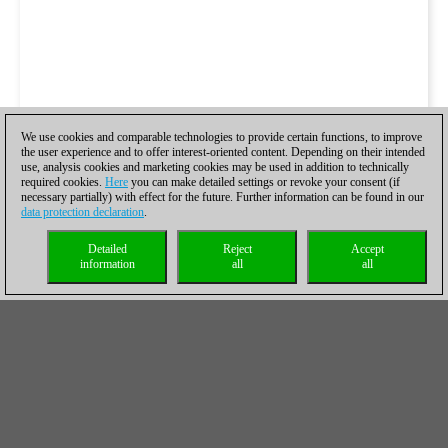
We use cookies and comparable technologies to provide certain functions, to improve
the user experience and to offer interest-oriented content. Depending on their intended
use, analysis cookies and marketing cookies may be used in addition to technically
required cookies.
Here
you can make detailed settings or revoke your consent (if
necessary partially) with effect for the future. Further information can be found in our
data protection declaration
.
Detailed
Reject
Accept
information
all
all