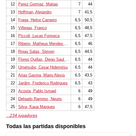
12
Perez Gormaz, Matias
7
44
13
Hoffman, Alejandro
7
41,5
14
Fraga, Heitor Carneiro
6,5
50,5
15
Villegas, Franco
6,5
48,5
16
Piccoli, Lucas Fonseca
6,5
47,5
17
Ribeiro, Matheus Mendes Domingues
6,5
46
18
Rojas Salas, Steven
6,5
44,5
19
Flores Quillas, Diego Saul Rodri
6,5
44
20
Umetsubo, Cesar Hidemitsu
6,5
44
21
Arias Gaviria, Mario Alexis
6,5
43,5
22
Jardim, Frederico Rodrigues
6,5
43
23
Acosta, Pablo Ismael
6
49
24
Delgado Ramirez, Neuris
6
49
25
Silva, Kaua Marques
6
47,5
...234 jugadores
Todas las partidas disponibles