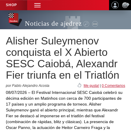
SHOP
TOGGLE
NAVIGATION
Noticias de ajedrez
Alisher Suleymenov
conquista el X Abierto
SESC Caiobá, Alexandr
Fier triunfa en el Triatlón
por Pablo Alejandro Acosta
Me gusta!
|
0 Comentarios
08/07/2026 – El Festival Internacional SESC Caiobá celebró su
décima edición en Matinhos con cerca de 700 participantes de
17 países y un amplio programa de torneos. Alisher
Suleymenov ganó el abierto principal, mientras que Alexandr
Fier se destacó al imponerse en el triatlón del festival
(combinación de rápidas, blitz y clásicas). La presencia de
Oscar Panno, la actuación de Heitor Carneiro Fraga y la