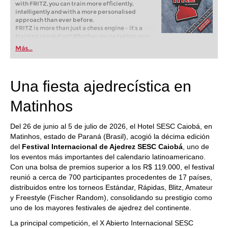
with FRITZ, you can train more efficiently,
intelligently and with a more personalised
approach than ever before.
FRITZ is more than just a chess engine – it’s a
training revolution! Whether you’re taking your
first steps into the world of club chess, or already
Más...
playing at a tournament level: with FRITZ, you can
train more efficiently, intelligently and with a
more personalised approach than ever before.
Una fiesta ajedrecística en
Matinhos
Del 26 de junio al 5 de julio de 2026, el Hotel SESC Caiobá, en
Matinhos, estado de Paraná (Brasil), acogió la décima edición
del
Festival Internacional de Ajedrez SESC Caiobá
, uno de
los eventos más importantes del calendario latinoamericano.
Con una bolsa de premios superior a los R$ 119.000, el festival
reunió a cerca de 700 participantes procedentes de 17 países,
distribuidos entre los torneos Estándar, Rápidas, Blitz, Amateur
y Freestyle (Fischer Random), consolidando su prestigio como
uno de los mayores festivales de ajedrez del continente.
La principal competición, el X Abierto Internacional SESC