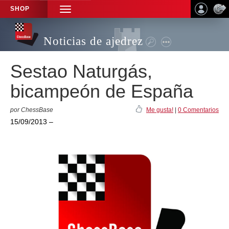
SHOP
TOGGLE
NAVIGATION
Noticias de ajedrez
Sestao Naturgás,
bicampeón de España
por ChessBase
Me gusta!
|
0 Comentarios
15/09/2013 –