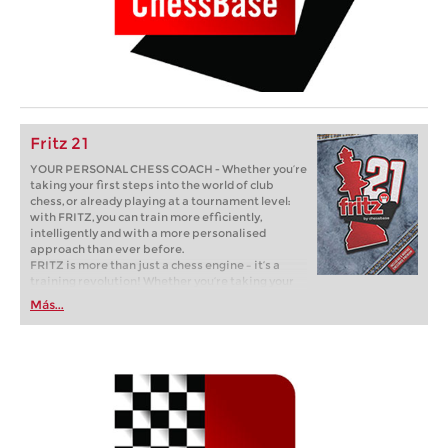
Fritz 21
YOUR PERSONAL CHESS COACH - Whether you’re
taking your first steps into the world of club
chess, or already playing at a tournament level:
with FRITZ, you can train more efficiently,
intelligently and with a more personalised
approach than ever before.
FRITZ is more than just a chess engine – it’s a
training revolution! Whether you’re taking your
first steps into the world of club chess, or already
Más...
playing at a tournament level: with FRITZ, you can
train more efficiently, intelligently and with a
more personalised approach than ever before.