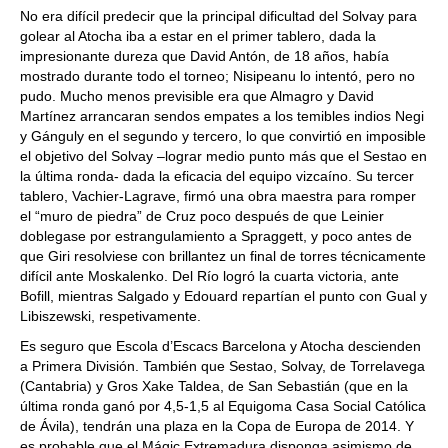
No era difícil predecir que la principal dificultad del Solvay para
golear al Atocha iba a estar en el primer tablero, dada la
impresionante dureza que David Antón, de 18 años, había
mostrado durante todo el torneo; Nisipeanu lo intentó, pero no
pudo. Mucho menos previsible era que Almagro y David
Martínez arrancaran sendos empates a los temibles indios Negi
y Gánguly en el segundo y tercero, lo que convirtió en imposible
el objetivo del Solvay –lograr medio punto más que el Sestao en
la última ronda- dada la eficacia del equipo vizcaíno. Su tercer
tablero, Vachier-Lagrave, firmó una obra maestra para romper
el “muro de piedra” de Cruz poco después de que Leinier
doblegase por estrangulamiento a Spraggett, y poco antes de
que Giri resolviese con brillantez un final de torres técnicamente
difícil ante Moskalenko. Del Río logró la cuarta victoria, ante
Bofill, mientras Salgado y Edouard repartían el punto con Gual y
Libiszewski, respetivamente.
Es seguro que Escola d’Escacs Barcelona y Atocha descienden
a Primera División. También que Sestao, Solvay, de Torrelavega
(Cantabria) y Gros Xake Taldea, de San Sebastián (que en la
última ronda ganó por 4,5-1,5 al Equigoma Casa Social Católica
de Ávila), tendrán una plaza en la Copa de Europa de 2014. Y
es probable que el Mágic Extremadura disponga asimismo de