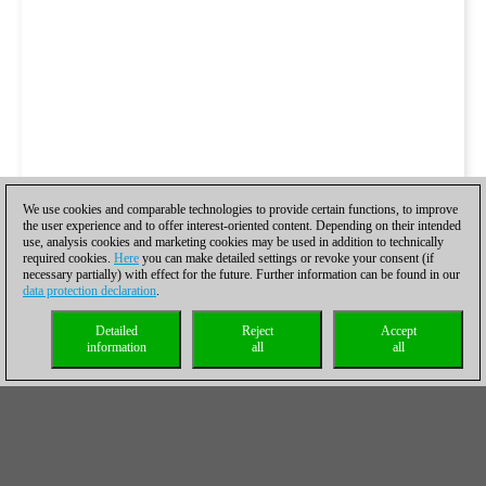
We use cookies and comparable technologies to provide certain functions, to improve
the user experience and to offer interest-oriented content. Depending on their intended
use, analysis cookies and marketing cookies may be used in addition to technically
required cookies.
Here
you can make detailed settings or revoke your consent (if
necessary partially) with effect for the future. Further information can be found in our
data protection declaration
.
Detailed
Reject
Accept
information
all
all