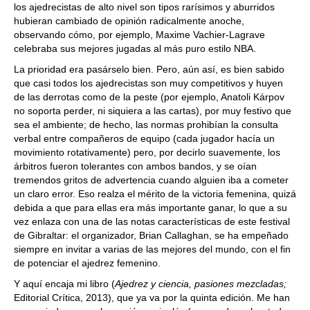
los ajedrecistas de alto nivel son tipos rarísimos y aburridos
hubieran cambiado de opinión radicalmente anoche,
observando cómo, por ejemplo, Maxime Vachier-Lagrave
celebraba sus mejores jugadas al más puro estilo NBA.
La prioridad era pasárselo bien. Pero, aún así, es bien sabido
que casi todos los ajedrecistas son muy competitivos y huyen
de las derrotas como de la peste (por ejemplo, Anatoli Kárpov
no soporta perder, ni siquiera a las cartas), por muy festivo que
sea el ambiente; de hecho, las normas prohibían la consulta
verbal entre compañeros de equipo (cada jugador hacía un
movimiento rotativamente) pero, por decirlo suavemente, los
árbitros fueron tolerantes con ambos bandos, y se oían
tremendos gritos de advertencia cuando alguien iba a cometer
un claro error. Eso realza el mérito de la victoria femenina, quizá
debida a que para ellas era más importante ganar, lo que a su
vez enlaza con una de las notas características de este festival
de Gibraltar: el organizador, Brian Callaghan, se ha empeñado
siempre en invitar a varias de las mejores del mundo, con el fin
de potenciar el ajedrez femenino.
Y aquí encaja mi libro (
Ajedrez y ciencia, pasiones mezcladas;
Editorial Crítica, 2013), que ya va por la quinta edición. Me han