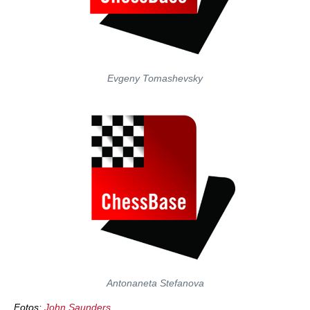
Evgeny Tomashevsky
Antonaneta Stefanova
Fotos:
John Saunders