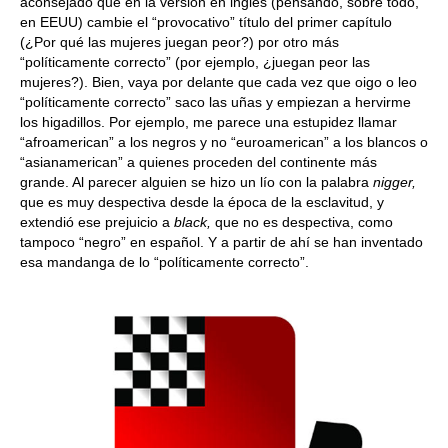
aconsejado que en la versión en inglés (pensando, sobre todo,
en EEUU) cambie el “provocativo” título del primer capítulo
(¿Por qué las mujeres juegan peor?) por otro más
“políticamente correcto” (por ejemplo, ¿juegan peor las
mujeres?). Bien, vaya por delante que cada vez que oigo o leo
“políticamente correcto” saco las uñas y empiezan a hervirme
los higadillos. Por ejemplo, me parece una estupidez llamar
“afroamerican” a los negros y no “euroamerican” a los blancos o
“asianamerican” a quienes proceden del continente más
grande. Al parecer alguien se hizo un lío con la palabra
nigger,
que es muy despectiva desde la época de la esclavitud, y
extendió ese prejuicio a
black,
que no es despectiva, como
tampoco “negro” en español. Y a partir de ahí se han inventado
esa mandanga de lo “políticamente correcto”.