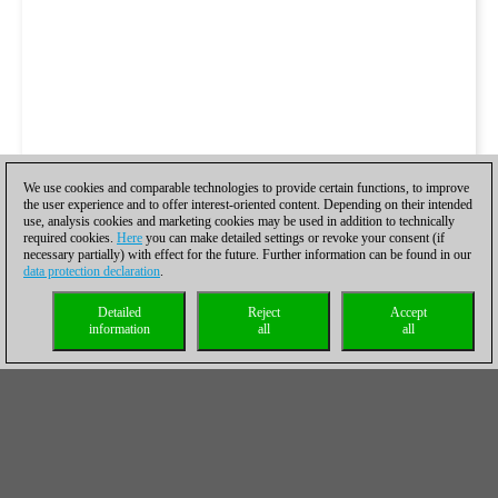
We use cookies and comparable technologies to provide certain functions, to improve
the user experience and to offer interest-oriented content. Depending on their intended
use, analysis cookies and marketing cookies may be used in addition to technically
required cookies.
Here
you can make detailed settings or revoke your consent (if
necessary partially) with effect for the future. Further information can be found in our
data protection declaration
.
Detailed
Reject
Accept
information
all
all