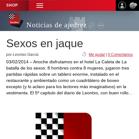
SHOP
TOGGLE
NAVIGATION
Noticias de ajedrez
Sexos en jaque
por Leontxo García
Me gusta!
|
0 Comentarios
03/02/2014 – Anoche disfrutamos en el hotel La Caleta de La
batalla de los sexos: 8 hombres contra 8 mujeres, jugaron tres
partidas rápidas sobre un tablero enorme, instalado en el
restaurante y ambientado como un cuadrilátero de boxeo
excepto (y lo aclaro para los lectores más imaginativos) en la
vestimenta. El 5º capitulo del diario de Leontxo, con buen rollo...