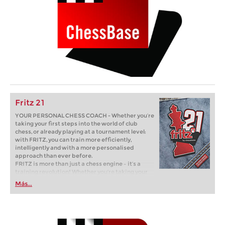
Fritz 21
YOUR PERSONAL CHESS COACH - Whether you’re
taking your first steps into the world of club
chess, or already playing at a tournament level:
with FRITZ, you can train more efficiently,
intelligently and with a more personalised
approach than ever before.
FRITZ is more than just a chess engine – it’s a
training revolution! Whether you’re taking your
first steps into the world of club chess, or already
Más...
playing at a tournament level: with FRITZ, you can
train more efficiently, intelligently and with a
more personalised approach than ever before.