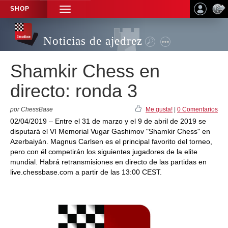
SHOP
TOGGLE
NAVIGATION
Noticias de ajedrez
Shamkir Chess en
directo: ronda 3
por ChessBase
Me gusta!
|
0 Comentarios
02/04/2019 – Entre el 31 de marzo y el 9 de abril de 2019 se
disputará el VI Memorial Vugar Gashimov "Shamkir Chess" en
Azerbaiyán. Magnus Carlsen es el principal favorito del torneo,
pero con él competirán los siguientes jugadores de la elite
mundial. Habrá retransmisiones en directo de las partidas en
live.chessbase.com a partir de las 13:00 CEST.