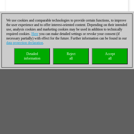
We use cookies and comparable technologies to provide certain functions, to improve
the user experience and to offer interest-oriented content. Depending on their intended
use, analysis cookies and marketing cookies may be used in addition to technically
required cookies.
Here
you can make detailed settings or revoke your consent (if
necessary partially) with effect for the future. Further information can be found in our
data protection declaration
.
Detailed
Reject
Accept
information
all
all