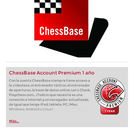
ChessBase Account Premium 1 año
Con la cuenta ChessBase siempre tiene acceso a
la videoteca, el entrenador táctico, el entrenador
de aperturas, la base de datos online, Let’s Check,
Playchess.com... ¡Todo lo que necesita es una
conexión a Internet y un navegador actualizado,
da igual que tenga iPad, tableta, PC, iMac,
Windows, Android o Linux!
Más...