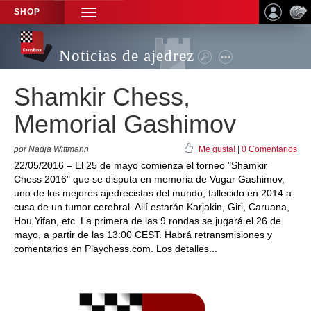
SHOP
TOGGLE
NAVIGATION
Noticias de ajedrez
Shamkir Chess,
Memorial Gashimov
por Nadja Wittmann
Me gusta!
|
0 Comentarios
22/05/2016 – El 25 de mayo comienza el torneo "Shamkir
Chess 2016" que se disputa en memoria de Vugar Gashimov,
uno de los mejores ajedrecistas del mundo, fallecido en 2014 a
cusa de un tumor cerebral. Allí estarán Karjakin, Giri, Caruana,
Hou Yifan, etc. La primera de las 9 rondas se jugará el 26 de
mayo, a partir de las 13:00 CEST. Habrá retransmisiones y
comentarios en Playchess.com. Los detalles...