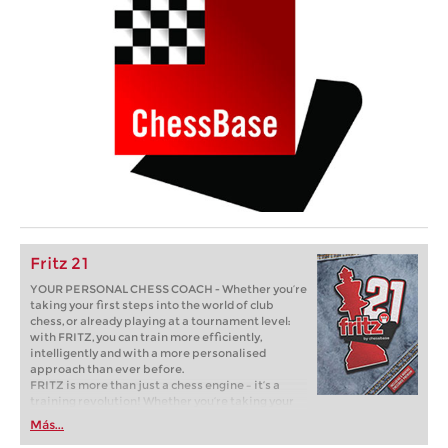
Fritz 21
YOUR PERSONAL CHESS COACH - Whether you’re
taking your first steps into the world of club
chess, or already playing at a tournament level:
with FRITZ, you can train more efficiently,
intelligently and with a more personalised
approach than ever before.
FRITZ is more than just a chess engine – it’s a
training revolution! Whether you’re taking your
first steps into the world of club chess, or already
Más...
playing at a tournament level: with FRITZ, you can