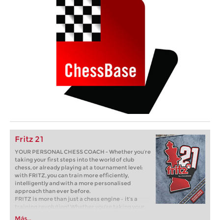
Fritz 21
YOUR PERSONAL CHESS COACH - Whether you’re
taking your first steps into the world of club
chess, or already playing at a tournament level:
with FRITZ, you can train more efficiently,
intelligently and with a more personalised
approach than ever before.
FRITZ is more than just a chess engine – it’s a
training revolution! Whether you’re taking your
first steps into the world of club chess, or already
Más...