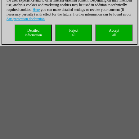
the user experience and to offer interest-oriented content. Depending on their intended
use, analysis cookies and marketing cookies may be used in addition to technically
required cookies.
Here
you can make detailed settings or revoke your consent (if
necessary partially) with effect for the future. Further information can be found in our
data protection declaration
.
Detailed
Reject
Accept
information
all
all