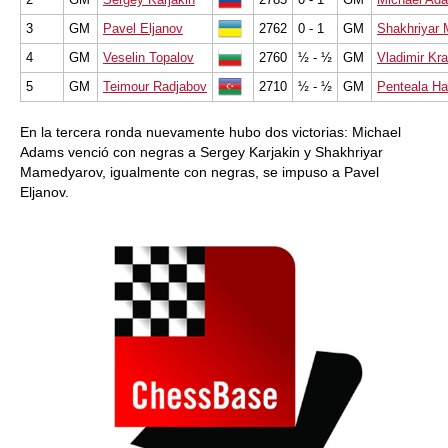
3
GM
Pavel Eljanov
2762
0 - 1
GM
Shakhriyar
4
GM
Veselin Topalov
2760
½ - ½
GM
Vladimir Kr
5
GM
Teimour Radjabov
2710
½ - ½
GM
Penteala Ha
En la tercera ronda nuevamente hubo dos victorias: Michael
Adams venció con negras a Sergey Karjakin y Shakhriyar
Mamedyarov, igualmente con negras, se impuso a Pavel
Eljanov.