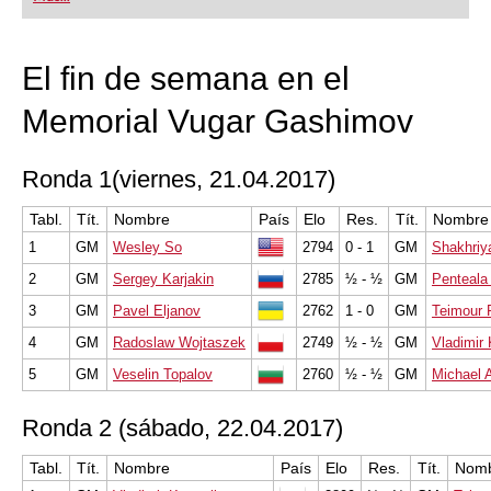
playing at a tournament level: with FRITZ, you can
train more efficiently, intelligently and with a
more personalised approach than ever before.
El fin de semana en el
Memorial Vugar Gashimov
Ronda 1(viernes, 21.04.2017)
Tabl.
Tít.
Nombre
País
Elo
Res.
Tít.
Nombre
1
GM
Wesley So
2794
0 - 1
GM
Shakhriy
2
GM
Sergey Karjakin
2785
½ - ½
GM
Penteala 
3
GM
Pavel Eljanov
2762
1 - 0
GM
Teimour 
4
GM
Radoslaw Wojtaszek
2749
½ - ½
GM
Vladimir
5
GM
Veselin Topalov
2760
½ - ½
GM
Michael
Ronda 2 (sábado, 22.04.2017)
Tabl.
Tít.
Nombre
País
Elo
Res.
Tít.
Nom