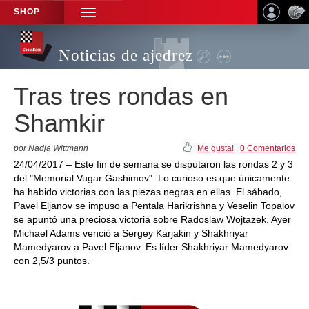
SHOP
TOGGLE
NAVIGATION
Noticias de ajedrez
Tras tres rondas en
Shamkir
por Nadja Wittmann
Me gusta!
|
0 Comentarios
24/04/2017 – Este fin de semana se disputaron las rondas 2 y 3
del "Memorial Vugar Gashimov". Lo curioso es que únicamente
ha habido victorias con las piezas negras en ellas. El sábado,
Pavel Eljanov se impuso a Pentala Harikrishna y Veselin Topalov
se apuntó una preciosa victoria sobre Radoslaw Wojtazek. Ayer
Michael Adams venció a Sergey Karjakin y Shakhriyar
Mamedyarov a Pavel Eljanov. Es líder Shakhriyar Mamedyarov
con 2,5/3 puntos.