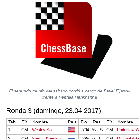
El segundo triunfo del sábado corrió a cargo de Pavel Eljanov
frente a Pentala Harikrishna
Ronda 3 (domingo, 23.04.2017)
Tabl.
Tít.
Nombre
País
Elo
Res.
Tít.
Nombre
1
GM
Wesley So
2794
½ - ½
GM
Radoslaw W
2
GM
Sergey Karjakin
2785
0 - 1
GM
Michael Ad