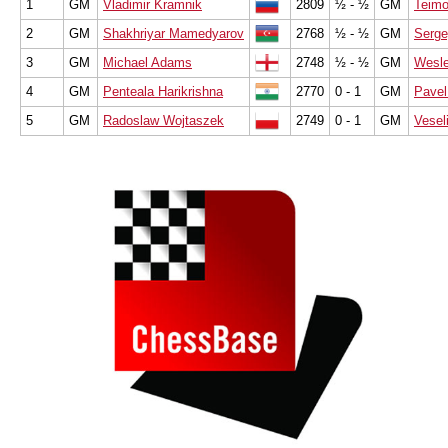
1
GM
Vladimir Kramnik
2809
½ - ½
GM
Teimo
2
GM
Shakhriyar Mamedyarov
2768
½ - ½
GM
Serge
3
GM
Michael Adams
2748
½ - ½
GM
Wesl
4
GM
Penteala Harikrishna
2770
0 - 1
GM
Pavel
5
GM
Radoslaw Wojtaszek
2749
0 - 1
GM
Vesel