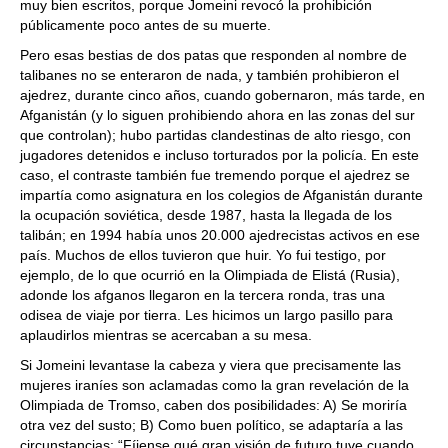
muy bien escritos, porque Jomeini revocó la prohibición
públicamente poco antes de su muerte.
Pero esas bestias de dos patas que responden al nombre de
talibanes no se enteraron de nada, y también prohibieron el
ajedrez, durante cinco años, cuando gobernaron, más tarde, en
Afganistán (y lo siguen prohibiendo ahora en las zonas del sur
que controlan); hubo partidas clandestinas de alto riesgo, con
jugadores detenidos e incluso torturados por la policía. En este
caso, el contraste también fue tremendo porque el ajedrez se
impartía como asignatura en los colegios de Afganistán durante
la ocupación soviética, desde 1987, hasta la llegada de los
talibán; en 1994 había unos 20.000 ajedrecistas activos en ese
país. Muchos de ellos tuvieron que huir. Yo fui testigo, por
ejemplo, de lo que ocurrió en la Olimpiada de Elistá (Rusia),
adonde los afganos llegaron en la tercera ronda, tras una
odisea de viaje por tierra. Les hicimos un largo pasillo para
aplaudirlos mientras se acercaban a su mesa.
Si Jomeini levantase la cabeza y viera que precisamente las
mujeres iraníes son aclamadas como la gran revelación de la
Olimpiada de Tromso, caben dos posibilidades: A) Se moriría
otra vez del susto; B) Como buen político, se adaptaría a las
circunstancias: “Fíjense qué gran visión de futuro tuve cuando,