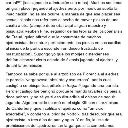
carnal!!!” (los signos de admiración son míos). Muchos sentimos
un gran placer jugando al ajedrez pero, por más que suelto la
imaginación, no se me ocurre la manera de que ese placer sea
sexual, si sólo nos referimos al hecho de mover piezas de una
casilla a otra (aunque debo citar aquí al gran maestro y
psiquiatra Reuben Fine, seguidor de las teorías del psicoanálisis
de Freud, quien afirmó que la costumbre de muchos
ajedrecistas de centrar perfectamente las piezas en sus casillas
al inicio de la partida esconden un deseo frustrado de
masturbación). Supongo yo que los monjes cistercienses
debían alcanzar cierto estado de éxtasis jugando al ajedrez, y
de ahí la prohibición.
Tampoco se sabe por qué al arzobispo de Florencia el ajedrez
le parecía “vergonzoso, absurdo y asqueroso”, por lo cual
castigó a su obispo tras pillarle
in fraganti
jugando una partida.
Pero el castigo fue benigno porque le mandó lavarles los pies a
doce pobres, y no sé yo si eso disuadiría al obispo de seguir
jugando. Algo parecido ocurrió en el siglo XIII con el arzobispo
de Canterbury, quien calificó el ajedrez como “un vicio
execrable”, y condenó al prior de Norfolk, tras descubrir que era
ajedrecista, a tres días de pan y agua. Y en fin, la lista de
prohibiciones del ajedrez es tan larga que si la comentamos