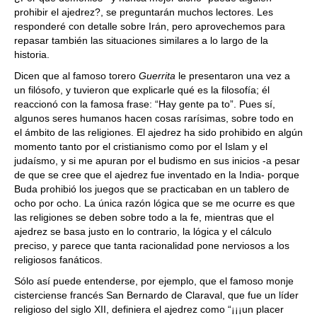
prohibir el ajedrez?, se preguntarán muchos lectores. Les
responderé con detalle sobre Irán, pero aprovechemos para
repasar también las situaciones similares a lo largo de la
historia.
Dicen que al famoso torero
Guerrita
le presentaron una vez a
un filósofo, y tuvieron que explicarle qué es la filosofía; él
reaccionó con la famosa frase: “Hay gente pa to”. Pues sí,
algunos seres humanos hacen cosas rarísimas, sobre todo en
el ámbito de las religiones. El ajedrez ha sido prohibido en algún
momento tanto por el cristianismo como por el Islam y el
judaísmo, y si me apuran por el budismo en sus inicios -a pesar
de que se cree que el ajedrez fue inventado en la India- porque
Buda prohibió los juegos que se practicaban en un tablero de
ocho por ocho. La única razón lógica que se me ocurre es que
las religiones se deben sobre todo a la fe, mientras que el
ajedrez se basa justo en lo contrario, la lógica y el cálculo
preciso, y parece que tanta racionalidad pone nerviosos a los
religiosos fanáticos.
Sólo así puede entenderse, por ejemplo, que el famoso monje
cisterciense francés San Bernardo de Claraval, que fue un líder
religioso del siglo XII, definiera el ajedrez como “¡¡¡un placer