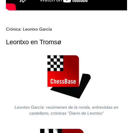
Crónica: Leontxo García
Leontxo en Tromsø
Leontxo García: resúmenes de la ronda, entrevistas en
castellano, crónicas "Diario de Leontxo"