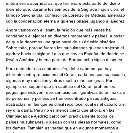
entera sería aburrida, así que terminaré esta parte del diario
diciendo que, durante los tiempos de la Sagrada Inquisición, el
famoso Savonarola, confesor de Lorenzo de Médicis, amenazó
con la condenación eterna a quienes pillase jugando al ajedrez.
Ahora vamos con el Islam, la religión que más veces ha
condenado el ajedrez en diversos momentos y países, a pesar
de que le debemos una gran parte de su difusión histórica.
Sobre todo, porque fueron los musulmanes quienes trajeron el
ajedrez hacia el siglo VIII a lo que hoy es España, de donde se
llevó a América y buena parte de Europa ocho siglos después.
Para entender esa contradicción, debe saberse que hay
diferentes interpretaciones del Corán, cada una con su escuela,
algunas muy radicales y otras mucho más benignas. Por
ejemplo, se supone que un capítulo del Corán prohíbe los
juegos que incluyen representaciones figurativas de animales o
de personas, y por eso se han encontrado piezas antiguas
abstractas, en las que es difícil reconocer cuál es el caballo o el
rey o la dama. Pero no es menos cierto que ahora, en las
Olimpiadas de Ajedrez participan prácticamente todos los
países musulmanes, y juegan con las piezas normales, como
los demás. También es verdad que en algunos momentos al