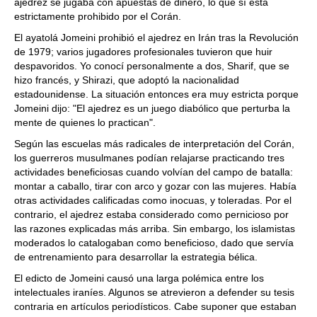
ajedrez se jugaba con apuestas de dinero, lo que sí está
estrictamente prohibido por el Corán.
El ayatolá Jomeini prohibió el ajedrez en Irán tras la Revolución
de 1979; varios jugadores profesionales tuvieron que huir
despavoridos. Yo conocí personalmente a dos, Sharif, que se
hizo francés, y Shirazi, que adoptó la nacionalidad
estadounidense. La situación entonces era muy estricta porque
Jomeini dijo: "El ajedrez es un juego diabólico que perturba la
mente de quienes lo practican".
Según las escuelas más radicales de interpretación del Corán,
los guerreros musulmanes podían relajarse practicando tres
actividades beneficiosas cuando volvían del campo de batalla:
montar a caballo, tirar con arco y gozar con las mujeres. Había
otras actividades calificadas como inocuas, y toleradas. Por el
contrario, el ajedrez estaba considerado como pernicioso por
las razones explicadas más arriba. Sin embargo, los islamistas
moderados lo catalogaban como beneficioso, dado que servía
de entrenamiento para desarrollar la estrategia bélica.
El edicto de Jomeini causó una larga polémica entre los
intelectuales iraníes. Algunos se atrevieron a defender su tesis
contraria en artículos periodísticos. Cabe suponer que estaban