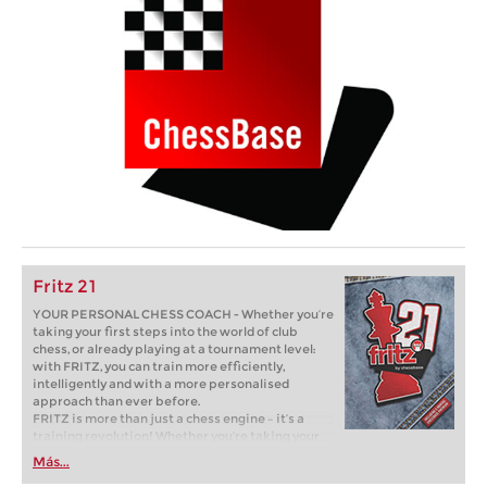
Fritz 21
YOUR PERSONAL CHESS COACH - Whether you’re
taking your first steps into the world of club
chess, or already playing at a tournament level:
with FRITZ, you can train more efficiently,
intelligently and with a more personalised
approach than ever before.
FRITZ is more than just a chess engine – it’s a
training revolution! Whether you’re taking your
first steps into the world of club chess, or already
Más...
playing at a tournament level: with FRITZ, you can