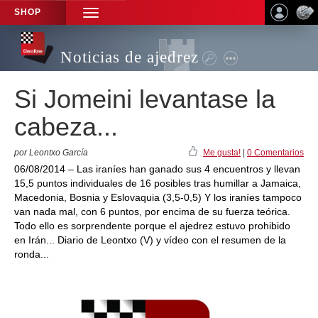
SHOP
TOGGLE
NAVIGATION
Noticias de ajedrez
Si Jomeini levantase la
cabeza...
por Leontxo García
Me gusta!
|
0 Comentarios
06/08/2014 – Las iraníes han ganado sus 4 encuentros y llevan
15,5 puntos individuales de 16 posibles tras humillar a Jamaica,
Macedonia, Bosnia y Eslovaquia (3,5-0,5) Y los iraníes tampoco
van nada mal, con 6 puntos, por encima de su fuerza teórica.
Todo ello es sorprendente porque el ajedrez estuvo prohibido
en Irán... Diario de Leontxo (V) y vídeo con el resumen de la
ronda...