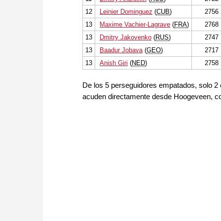
12
Leinier Dominguez
(
CUB
)
2756
13
Maxime Vachier-Lagrave
(
FRA
)
2768
13
Dmitry Jakovenko
(
RUS
)
2747
13
Baadur Jobava
(
GEO
)
2717
13
Anish Giri
(
NED
)
2758
De los 5 perseguidores empatados, solo 2 e
acuden directamente desde Hoogeveen, con l