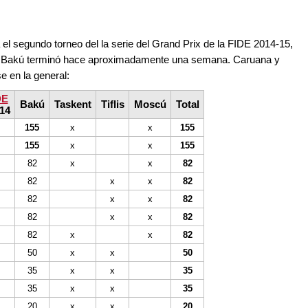
 el segundo torneo del la serie del Grand Prix de la FIDE 2014-15,
en Bakú terminó hace aproximadamente una semana. Caruana y
 en la general:
DE
Bakú
Taskent
Tiflis
Moscú
Total
14
155
x
x
155
155
x
x
155
82
x
x
82
82
x
x
82
82
x
x
82
82
x
x
82
82
x
x
82
50
x
x
50
35
x
x
35
35
x
x
35
20
x
x
20