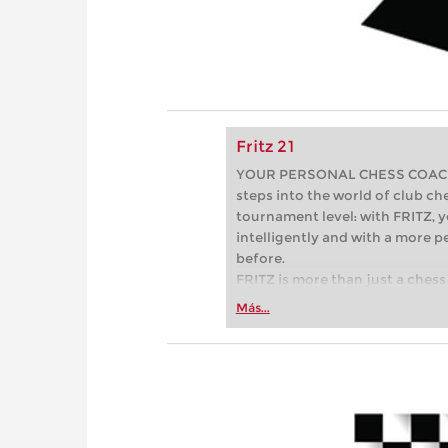
Fritz 21
YOUR PERSONAL CHESS COACH - 
steps into the world of club che
tournament level: with FRITZ, y
intelligently and with a more 
before.
FRITZ is more than just a chess 
Whether you’re taking your firs
Más...
or already playing at a tournam
more efficiently, intelligently
approach than ever before.