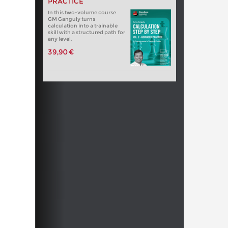
PRACTICE
In this two-volume course
GM Ganguly turns
calculation into a trainable
skill with a structured path for
any level.
39,90 €