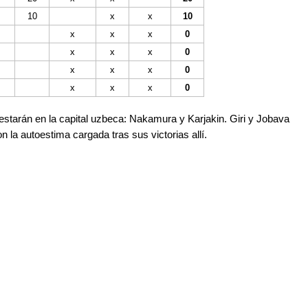
10
x
x
10
x
x
x
0
x
x
x
0
x
x
x
0
x
x
x
0
starán en la capital uzbeca: Nakamura y Karjakin. Giri y Jobava
a autoestima cargada tras sus victorias allí.