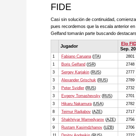
FIDE
Casi sin solución de continuidad, comienza
pues recordemos que la escala anterior 
Gelfand tomarán parte buscando destacarse
Elo FI
Jugador
Sep. 20
1
Fabiano Caruana
(
ITA
)
2801
1
Boris Gelfand
(
ISR
)
2748
3
Sergey Karjakin
(
RUS
)
2777
3
Alexander Grischuk
(
RUS
)
2789
3
Peter Svidler
(
RUS
)
2732
3
Evgeny Tomashevsky
(
RUS
)
2701
3
Hikaru Nakamura
(
USA
)
2782
8
Teimur Radjabov
(
AZE
)
2717
9
Shakhriyar Mamedyarov
(
AZE
)
2756
9
Rustam Kasimdzhanov
(
UZB
)
2706
11
Dmitry Andreikin
(
RUS
)
2722