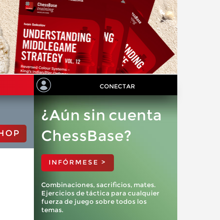
CONECTAR
¿Aún sin cuenta
ChessBase?
HOP
INFÓRMESE >
Combinaciones, sacrificios, mates.
Ejercicios de táctica para cualquier
fuerza de juego sobre todos los
temas.