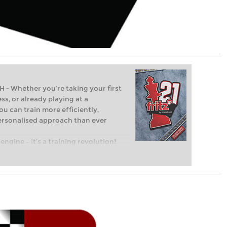
Whether you’re taking your first
ss, or already playing at a
ou can train more efficiently,
personalised approach than ever
engine – it’s a training revolution!
t steps into the world of club chess,
ent level: with FRITZ, you can train
 and with a more personalised