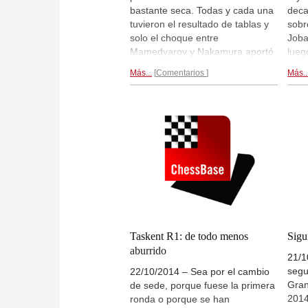
bastante seca. Todas y cada una
deca
tuvieron el resultado de tablas y
sobr
solo el choque entre
Joba
Mamedyarov y Nakamura aportó
lueg
algo de emoción a los
y ga
Más...
Comentarios
Más..
aficionados. MVL es, por
de v
supuesto, quien está más
Jako
contento con los resultados: otras
Mame
7 rondas así
y será campeón...
fina
tabl
Taskent R1: de todo menos
Sigu
aburrido
21/1
segu
22/10/2014 – Sea por el cambio
Gran
de sede, porque fuese la primera
2014
ronda o porque se han