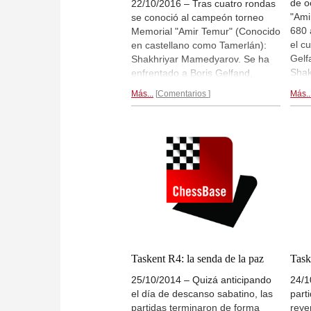
de o
22/10/2016 – Tras cuatro rondas
"Ami
se conoció al campeón torneo
680 
Memorial "Amir Temur" (Conocido
el c
en castellano como Tamerlán):
Gelf
Shakhriyar Mamedyarov. Se ha
Shak
enfrentado a Boris Gelfand,
Rust
Ruslan Ponomariov y Rustam
Más...
Comentarios
Más..
del 
Kasimdzhanov en un torneo a 4
rond
partidas rápidas por ronda.
la m
Mamedyarov dejó el marcador
las 
final en 8/12. Segundo fue Boris
a lo
Gelfand con 6/12.
Crónica final...
Sama
lide
Hay 
part
Crón
Taskent R4: la senda de la paz
Task
25/10/2014 – Quizá anticipando
24/1
el día de descanso sabatino, las
part
partidas terminaron de forma
reye