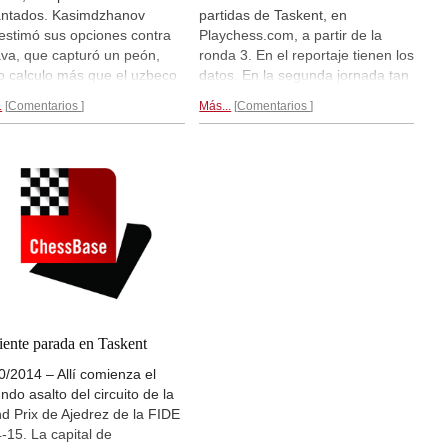
ntados. Kasimdzhanov
partidas de Taskent, en
estimó sus opciones contra
Playchess.com, a partir de la
va, que capturó un peón,
ronda 3. En el reportaje tienen los
o calculo más que el uzbeco
datos. En la segunda jornada tan
nó. Karjakin convirtió su peón
solo hubo una partida decidida,
.
Comentarios
Más...
Comentarios
entaja en una victoria contra
pero algunas de las tablas no
venko mientras que
carecieron de emoción e interés,
dyarov lio a Gelfand en el
aunque fuera para ver quien
l. Las demás partidas fueron
erraba el último.
Manda el
as
y muy largas luchas...
francés con 2/2...
iente parada en Taskent
0/2014 – Allí comienza el
ndo asalto del circuito de la
d Prix de Ajedrez de la FIDE
-15. La capital de