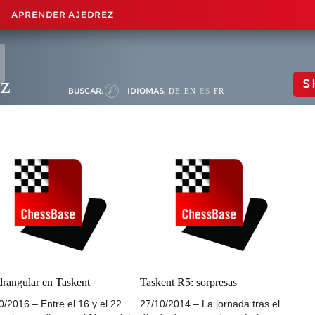
APRENDER AJEDREZ
ez
S
BUSCAR:
IDIOMAS:
DE
EN
ES
FR
rangular en Taskent
Taskent R5: sorpresas
0/2016 – Entre el 16 y el 22
27/10/2014 – La jornada tras el