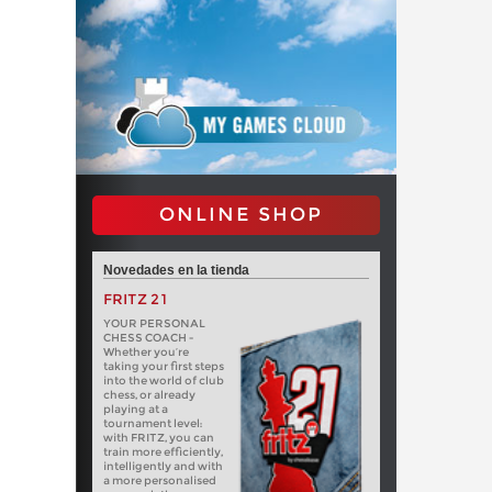
ONLINE SHOP
Novedades en la tienda
FRITZ 21
YOUR PERSONAL
CHESS COACH -
Whether you’re
taking your first steps
into the world of club
chess, or already
playing at a
tournament level:
with FRITZ, you can
train more efficiently,
intelligently and with
a more personalised