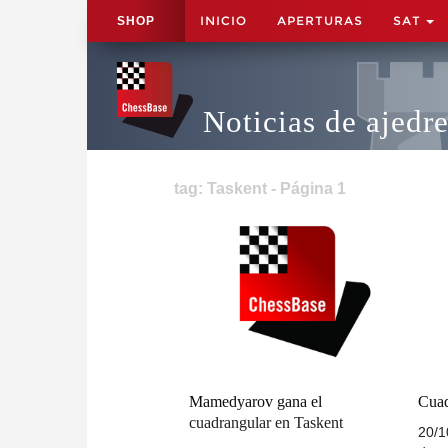
INICIO
APERTURAS
SAT
SHOP
Noticias de ajedr
tag: Taskent - Página 1
Mamedyarov gana el
Cuad
cuadrangular en Taskent
20/1