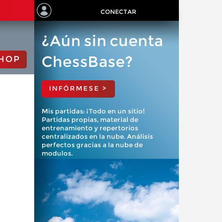
CONECTAR
¿Aún sin cuenta
ChessBase?
HOP
INFÓRMESE >
Mis partidas: ¡Todo en un sitio!
Partidas propias, material de
entrenamiento y repertorios
centralizados en la nube. Análisis
perfectos gracias a la nube de
modulos.