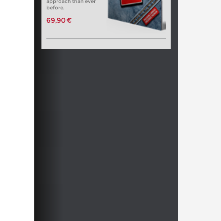
approach than ever
before.
69,90 €