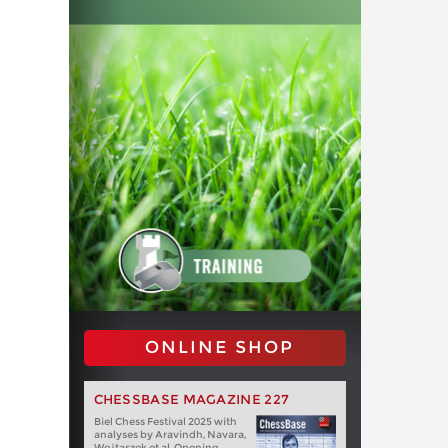
ONLINE SHOP
CHESSBASE MAGAZINE 227
Biel Chess Festival 2025 with
analyses by Aravindh, Navara,
Wojtaszek et al. Opening