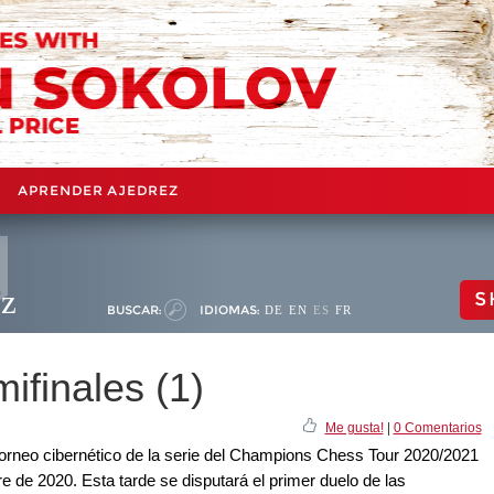
APRENDER AJEDREZ
ez
S
BUSCAR:
IDIOMAS:
DE
EN
ES
FR
ifinales (1)
Me gusta!
|
0 Comentarios
 torneo cibernético de la serie del Champions Chess Tour 2020/2021
re de 2020. Esta tarde se disputará el primer duelo de las