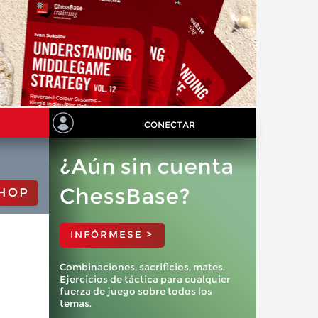
CONECTAR
¿Aún sin cuenta
ChessBase?
HOP
INFÓRMESE >
Combinaciones, sacrificios, mates.
Ejercicios de táctica para cualquier
fuerza de juego sobre todos los
temas.