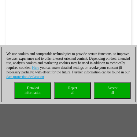
We use cookies and comparable technologies to provide certain functions, to improve
the user experience and to offer interest-oriented content. Depending on their intended
use, analysis cookies and marketing cookies may be used in addition to technically
required cookies.
Here
you can make detailed settings or revoke your consent (if
necessary partially) with effect for the future. Further information can be found in our
data protection declaration
.
Detailed
Reject
Accept
information
all
all