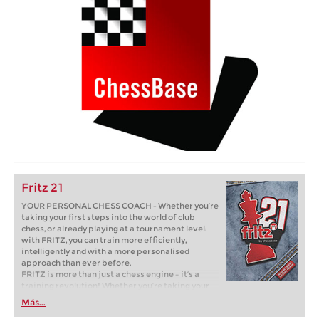
Fritz 21
YOUR PERSONAL CHESS COACH - Whether you’re
taking your first steps into the world of club
chess, or already playing at a tournament level:
with FRITZ, you can train more efficiently,
intelligently and with a more personalised
approach than ever before.
FRITZ is more than just a chess engine – it’s a
training revolution! Whether you’re taking your
first steps into the world of club chess, or already
Más...
playing at a tournament level: with FRITZ, you can