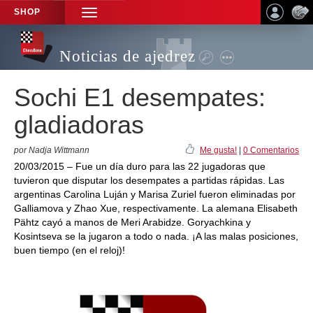
SHOP
TOGGLE
NAVIGATION
Noticias de ajedrez
Sochi E1 desempates:
gladiadoras
por Nadja Wittmann
Me gusta!
|
0 Comentarios
20/03/2015 – Fue un día duro para las 22 jugadoras que
tuvieron que disputar los desempates a partidas rápidas. Las
argentinas Carolina Luján y Marisa Zuriel fueron eliminadas por
Galliamova y Zhao Xue, respectivamente. La alemana Elisabeth
Pähtz cayó a manos de Meri Arabidze. Goryachkina y
Kosintseva se la jugaron a todo o nada. ¡A las malas posiciones,
buen tiempo (en el reloj)!