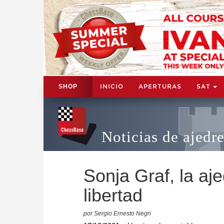
INICIO
APERTURAS
SAT
SHOP
Noticias de ajedr
Sonja Graf, la aj
libertad
por Sergio Ernesto Negri