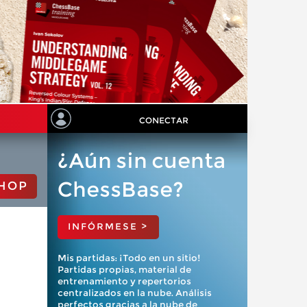
CONECTAR
¿Aún sin cuenta
ChessBase?
HOP
INFÓRMESE >
Mis partidas: ¡Todo en un sitio!
Partidas propias, material de
entrenamiento y repertorios
centralizados en la nube. Análisis
perfectos gracias a la nube de