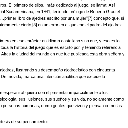
bros. El primero de ellos, más dedicado al juego, se llama: Así
orial Sudamericana, en 1941, teniendo prólogo de Roberto Grau el
…primer libro de ajedrez escrito por una mujer”[7] concepto que, si
eramente cierto,[8] en un error en el que cae el padre del ajedrez
mero en ese carácter en idioma castellano sino que, y eso es lo
oda la historia del juego que es escrito por, y teniendo referencia
s Aires la ciudad del mundo en que fue publicada esta obra señera y
l ajedrez, ilustrando su desempeño ajedrecístico con cincuenta
. De movida, marca una intención analítica que excede lo
ué esperanza! quiero con él presentar imparcialmente a los
 psicología, sus ilusiones, sus sueños y su vida, no solamente como
mo personas humanas, como gentes que viven y piensan como las
ntesis de su pensamiento: