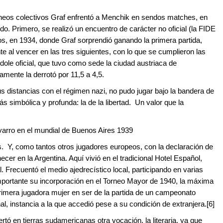
neos colectivos Graf enfrentó a Menchik en sendos matches, en
do. Primero, se realizó un encuentro de carácter no oficial (la FIDE
s, en 1934, donde Graf sorprendió ganando la primera partida,
al vencer en las tres siguientes, con lo que se cumplieron las
ndole oficial, que tuvo como sede la ciudad austriaca de
ente la derrotó por 11,5 a 4,5.
s distancias con el régimen nazi, no pudo jugar bajo la bandera de
s simbólica y profunda: la de la libertad. Un valor que la
varro en el mundial de Buenos Aires 1939
. Y, como tantos otros jugadores europeos, con la declaración de
er en la Argentina. Aquí vivió en el tradicional Hotel Español,
. Frecuentó el medio ajedrecístico local, participando en varias
mportante su incorporación en el Torneo Mayor de 1940, la máxima
a primera jugadora mujer en ser de la partida de un campeonato
nal, instancia a la que accedió pese a su condición de extranjera.[6]
rtó en tierras sudamericanas otra vocación, la literaria, ya que