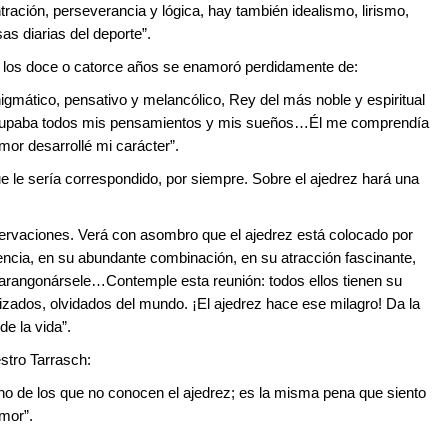
ración, perseverancia y lógica, hay también idealismo, lirismo,
s diarias del deporte”.
a los doce o catorce años se enamoró perdidamente de:
gmático, pensativo y melancólico, Rey del más noble y espiritual
l ocupaba todos mis pensamientos y mis sueños…Él me comprendía
or desarrollé mi carácter”.
 le sería correspondido, por siempre. Sobre el ajedrez hará una
ervaciones. Verá con asombro que el ajedrez está colocado por
encia, en su abundante combinación, en su atracción fascinante,
arangonársele…Contemple esta reunión: todos ellos tienen su
zados, olvidados del mundo. ¡El ajedrez hace ese milagro! Da la
e la vida”.
stro Tarrasch:
no de los que no conocen el ajedrez; es la misma pena que siento
mor”.