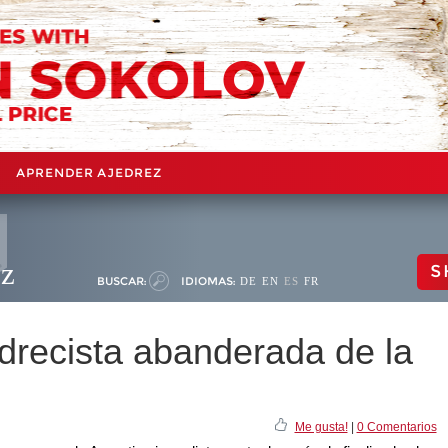
APRENDER AJEDREZ
ez
S
BUSCAR:
IDIOMAS:
DE
EN
ES
FR
edrecista abanderada de la
Me gusta!
|
0 Comentarios