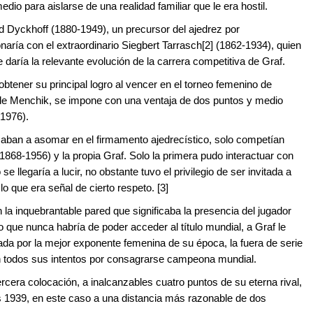
edio para aislarse de una realidad familiar que le era hostil.
d Dyckhoff (1880-1949), un precursor del ajedrez por
aría con el extraordinario Siegbert Tarrasch[2] (1862-1934), quien
 daría la relevante evolución de la carrera competitiva de Graf.
obtener su principal logro al vencer en el torneo femenino de
e Menchik, se impone con una ventaja de dos puntos y medio
5-1976).
aban a asomar en el firmamento ajedrecístico, solo competían
1868-1956) y la propia Graf. Solo la primera pudo interactuar con
 se llegaría a lucir, no obstante tuvo el privilegio de ser invitada a
 que era señal de cierto respeto. [3]
la inquebrantable pared que significaba la presencia del jugador
que nunca habría de poder acceder al título mundial, a Graf le
egada por la mejor exponente femenina de su época, la fuera de serie
n todos sus intentos por consagrarse campeona mundial.
rcera colocación, a inalcanzables cuatro puntos de su eterna rival,
s 1939, en este caso a una distancia más razonable de dos