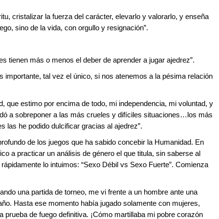
itu, cristalizar la fuerza del carácter, elevarlo y valorarlo, y enseña
ego, sino de la vida, con orgullo y resignación”.
tes tienen más o menos el deber de aprender a jugar ajedrez”.
 importante, tal vez el único, si nos atenemos a la pésima relación
tad, que estimo por encima de todo, mi independencia, mi voluntad, y
udó a sobreponer a las más crueles y difíciles situaciones…los más
s las he podido dulcificar gracias al ajedrez”.
 profundo de los juegos que ha sabido concebir la Humanidad. En
ico a practicar un análisis de género el que titula, sin saberse al
e rápidamente lo intuimos: “Sexo Débil vs Sexo Fuerte”. Comienza
ando una partida de torneo, me vi frente a un hombre ante una
traño. Hasta ese momento había jugado solamente con mujeres,
a prueba de fuego definitiva. ¡Cómo martillaba mi pobre corazón