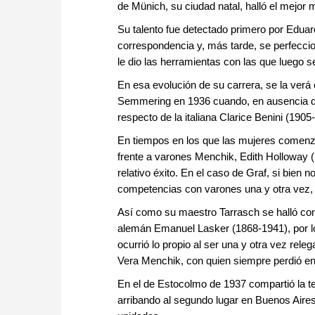
de Münich, su ciudad natal, halló el mejor m
Su talento fue detectado primero por Eduar
correspondencia y, más tarde, se perfeccion
le dio las herramientas con las que luego se
En esa evolución de su carrera, se la verá 
Semmering en 1936 cuando, en ausencia d
respecto de la italiana Clarice Benini (190
En tiempos en los que las mujeres comenz
frente a varones Menchik, Edith Holloway (
relativo éxito. En el caso de Graf, si bien no
competencias con varones una y otra vez, lo
Así como su maestro Tarrasch se halló con 
alemán Emanuel Lasker (1868-1941), por lo 
ocurrió lo propio al ser una y otra vez rel
Vera Menchik, con quien siempre perdió e
En el de Estocolmo de 1937 compartió la te
arribando al segundo lugar en Buenos Aire