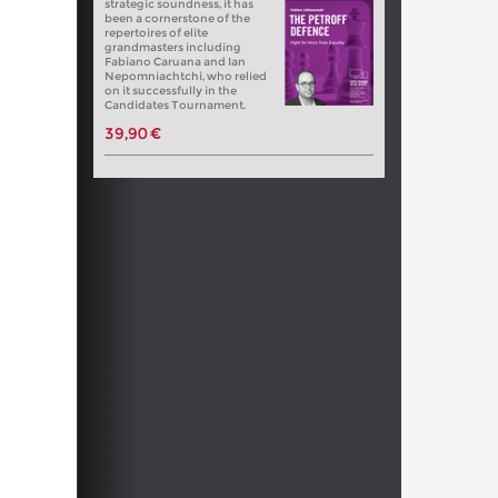
strategic soundness, it has
been a cornerstone of the
repertoires of elite
grandmasters including
Fabiano Caruana and Ian
Nepomniachtchi, who relied
on it successfully in the
Candidates Tournament.
39,90 €