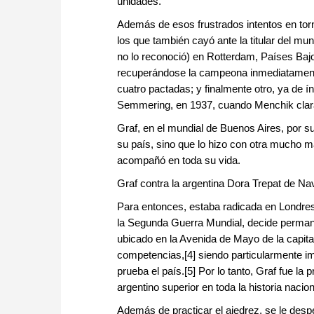
unidades.
Además de esos frustrados intentos en tor
los que también cayó ante la titular del mun
no lo reconoció) en Rotterdam, Países Bajo
recuperándose la campeona inmediatamente 
cuatro pactadas; y finalmente otro, ya de í
Semmering, en 1937, cuando Menchik claram
Graf, en el mundial de Buenos Aires, por su
su país, sino que lo hizo con otra mucho má
acompañó en toda su vida.
Graf contra la argentina Dora Trepat de Na
Para entonces, estaba radicada en Londres
la Segunda Guerra Mundial, decide permanec
ubicado en la Avenida de Mayo de la capital
competencias,[4] siendo particularmente i
prueba el país.[5] Por lo tanto, Graf fue l
argentino superior en toda la historia nacio
Además de practicar el ajedrez, se le despe