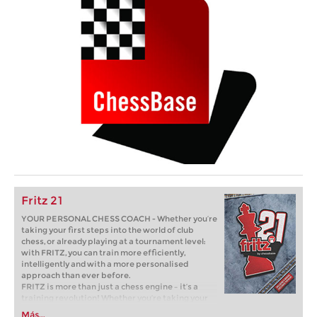
Fritz 21
YOUR PERSONAL CHESS COACH - Whether you’re
taking your first steps into the world of club
chess, or already playing at a tournament level:
with FRITZ, you can train more efficiently,
intelligently and with a more personalised
approach than ever before.
FRITZ is more than just a chess engine – it’s a
training revolution! Whether you’re taking your
first steps into the world of club chess, or already
Más...