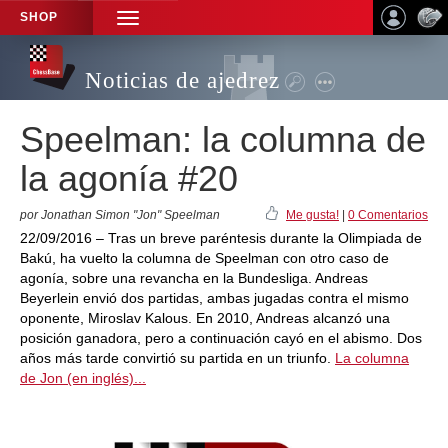
SHOP
TOGGLE
NAVIGATION
Noticias de ajedrez
Speelman: la columna de
la agonía #20
por Jonathan Simon "Jon" Speelman
Me gusta!
|
0 Comentarios
22/09/2016 – Tras un breve paréntesis durante la Olimpiada de
Bakú, ha vuelto la columna de Speelman con otro caso de
agonía, sobre una revancha en la Bundesliga. Andreas
Beyerlein envió dos partidas, ambas jugadas contra el mismo
oponente, Miroslav Kalous. En 2010, Andreas alcanzó una
posición ganadora, pero a continuación cayó en el abismo. Dos
años más tarde convirtió su partida en un triunfo.
La columna
de Jon (en inglés)...