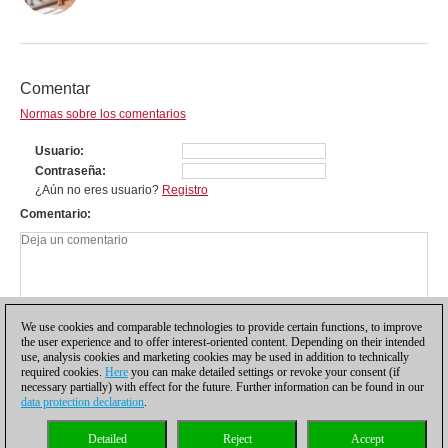
Comentar
Normas sobre los comentarios
Usuario
Contraseña
¿Aún no eres usuario?
Registro
Comentario
We use cookies and comparable technologies to provide certain functions, to improve
the user experience and to offer interest-oriented content. Depending on their intended
use, analysis cookies and marketing cookies may be used in addition to technically
required cookies.
Here
you can make detailed settings or revoke your consent (if
necessary partially) with effect for the future. Further information can be found in our
data protection declaration
.
Política de privacidad
|
Pie de imprenta
|
Para contactar
|
Cookies Management
|
Detailed
Reject
Accept