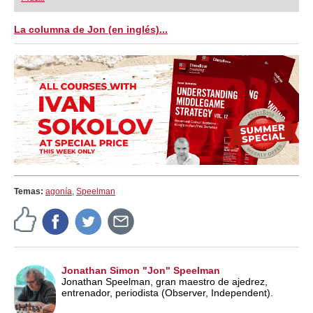
playing at a tournament level: with FRITZ, you can
train more efficiently, intelligently and with a
more personalised approach than ever before.
La columna de Jon (en inglés)...
Temas:
agonía
,
Speelman
Jonathan Simon "Jon" Speelman
Jonathan Speelman, gran maestro de ajedrez,
entrenador, periodista (Observer, Independent).