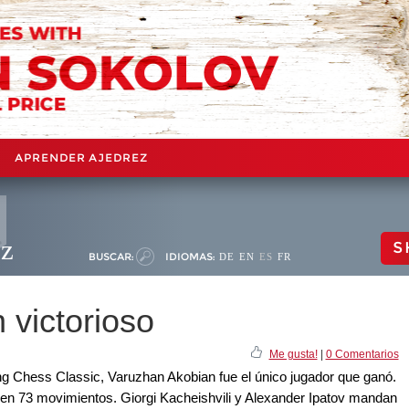
APRENDER AJEDREZ
ez
S
BUSCAR:
IDIOMAS:
DE
EN
ES
FR
 victorioso
Me gusta!
|
0 Comentarios
ng Chess Classic, Varuzhan Akobian fue el único jugador que ganó.
en 73 movimientos. Giorgi Kacheishvili y Alexander Ipatov mandan