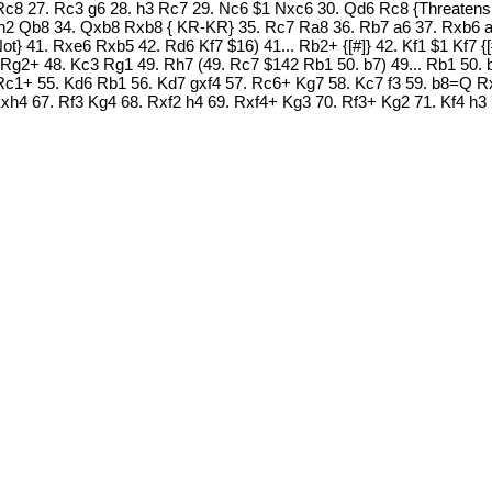
 Rc8 27. Rc3 g6 28. h3 Rc7 29. Nc6 $1 Nxc6 30. Qd6 Rc8 {Threatens 
2 Qb8 34. Qxb8 Rxb8 { KR-KR} 35. Rc7 Ra8 36. Rb7 a6 37. Rxb6 axb
 ({Not} 41. Rxe6 Rxb5 42. Rd6 Kf7 $16) 41... Rb2+ {[#]} 42. Kf1 $1 Kf7
 Rg2+ 48. Kc3 Rg1 49. Rh7 (49. Rc7 $142 Rb1 50. b7) 49... Rb1 50. b
 Rc1+ 55. Kd6 Rb1 56. Kd7 gxf4 57. Rc6+ Kg7 58. Kc7 f3 59. b8=Q R
xh4 67. Rf3 Kg4 68. Rxf2 h4 69. Rxf4+ Kg3 70. Rf3+ Kg2 71. Kf4 h3 