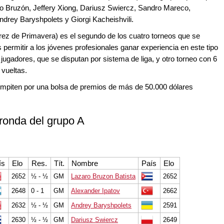
o Bruzón, Jeffery Xiong, Dariusz Swiercz, Sandro Mareco,
rey Baryshpolets y Giorgi Kacheishvili.
rez de Primavera) es el segundo de los cuatro torneos que se
permitir a los jóvenes profesionales ganar experiencia en este tipo
ugadores, que se disputan por sistema de liga, y otro torneo con 6
 vueltas.
 compiten por una bolsa de premios de más de 50.000 dólares
 ronda del grupo A
ís
Elo
Res.
Tít.
Nombre
País
Elo
2652
½ - ½
GM
Lazaro Bruzon Batista
2652
2648
0 - 1
GM
Alexander Ipatov
2662
2632
½ - ½
GM
Andrey Baryshpolets
2591
2630
½ - ½
GM
Dariusz Swiercz
2649