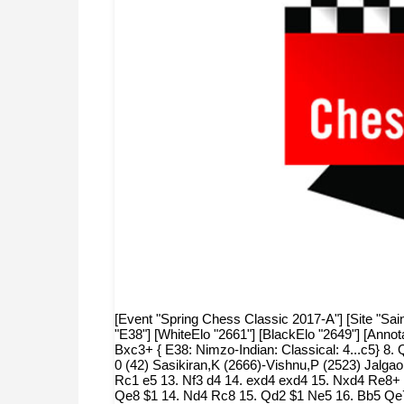
[Event "Spring Chess Classic 2017-A"] [Site "Sain
"E38"] [WhiteElo "2661"] [BlackElo "2649"] [Annot
Bxc3+ { E38: Nimzo-Indian: Classical: 4...c5} 8
0 (42) Sasikiran,K (2666)-Vishnu,P (2523) Jalgaon
Rc1 e5 13. Nf3 d4 14. exd4 exd4 15. Nxd4 Re8+ {1
Qe8 $1 14. Nd4 Rc8 15. Qd2 $1 Ne5 16. Bb5 Qe7