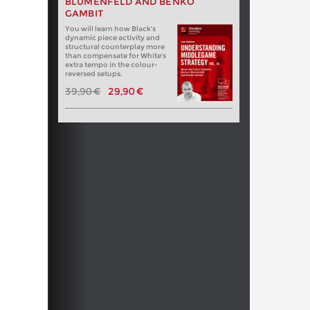
BLUMENFELD AND BENKO
GAMBIT
You will learn how Black's
dynamic piece activity and
structural counterplay more
than compensate for White's
extra tempo in the colour-
reversed setups.
39,90 €
29,90 €