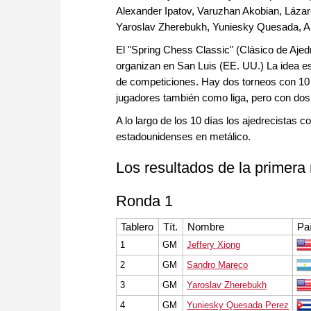
Alexander Ipatov, Varuzhan Akobian, Lázar
Yaroslav Zherebukh, Yuniesky Quesada, And
El "Spring Chess Classic" (Clásico de Ajed
organizan en San Luis (EE. UU.) La idea es 
de competiciones. Hay dos torneos con 10 j
jugadores también como liga, pero con dos
A lo largo de los 10 días los ajedrecistas
estadounidenses en metálico.
Los resultados de la primera
Ronda 1
Tablero
Tít.
Nombre
Pa
1
GM
Jeffery Xiong
2
GM
Sandro Mareco
3
GM
Yaroslav Zherebukh
4
GM
Yuniesky Quesada Perez