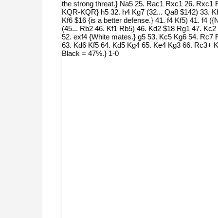
the strong threat.} Na5 25. Rac1 Rxc1 26. Rxc1
KQR-KQR} h5 32. h4 Kg7 (32... Qa8 $142) 33. Kh
Kf6 $16 {is a better defense.} 41. f4 Kf5) 41. f4
(45... Rb2 46. Kf1 Rb5) 46. Kd2 $18 Rg1 47. Kc2
52. exf4 {White mates.} g5 53. Kc5 Kg6 54. Rc7
63. Kd6 Kf5 64. Kd5 Kg4 65. Ke4 Kg3 66. Rc3+ K
Black = 47%.} 1-0