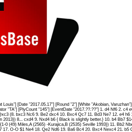
t Louis"] [Date "2017.05.17"] [Round "2"] [White "Akobian, Varuzhan"]
ator "TA"] [PlyCount "145"] [EventDate "2017.??.??"] 1. d4 Nf6 2. c4 
. Qxc3 (8. bxc3 Nc6 9. Be2 dxc4 10. Bxc4 Qc7 11. Bd3 Ne7 12. e4 h6
 2013}) 8... cxd4 9. Nxd4 b6 { Black is slightly better.} 10. b4 Bb7 
-0 (49) Miles,A (2565) -Kurajica,B (2535) Seville 1993}) 11. Bb2 Nb
 17. O-O $1 Ne4 18. Qe2 Nd6 19. Ba6 Bc4 20. Bxc4 Nexc4 21. b5 