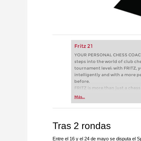
Fritz 21
YOUR PERSONAL CHESS COACH - 
steps into the world of club che
tournament level: with FRITZ, y
intelligently and with a more 
before.
FRITZ is more than just a chess 
Whether you’re taking your firs
Más...
or already playing at a tournam
more efficiently, intelligently
approach than ever before.
Tras 2 rondas
Entre el 16 y el 24 de mayo se disputa el 