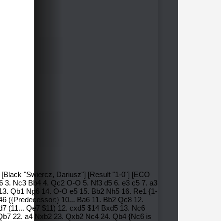
 [Black "Swiercz, Dariusz"] [Result "1-0"] [ECO
e6 3. Nc3 Bb4 4. Qc2 O-O 5. Nf3 d5 6. e3 c5 7. a3
 13. Qb1 Ng6 14. O-O e5 15. Bb2 Nh5 16. Re1 {1-
$146 ({Predecessor:} 10... Ba6 11. Bb2 Qc8 12.
d7 (11... Qe7 $11) 12. cxd5 $14 Bxd5 13. Nc6
Qb7 22. a4 Nxb2 23. Qxb2 Nc4 24. Qb4 {Nc6 is