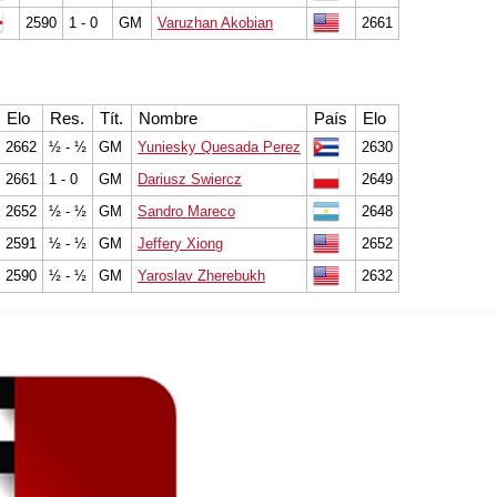
2590
1 - 0
GM
Varuzhan Akobian
2661
Elo
Res.
Tít.
Nombre
País
Elo
2662
½ - ½
GM
Yuniesky Quesada Perez
2630
2661
1 - 0
GM
Dariusz Swiercz
2649
2652
½ - ½
GM
Sandro Mareco
2648
2591
½ - ½
GM
Jeffery Xiong
2652
2590
½ - ½
GM
Yaroslav Zherebukh
2632