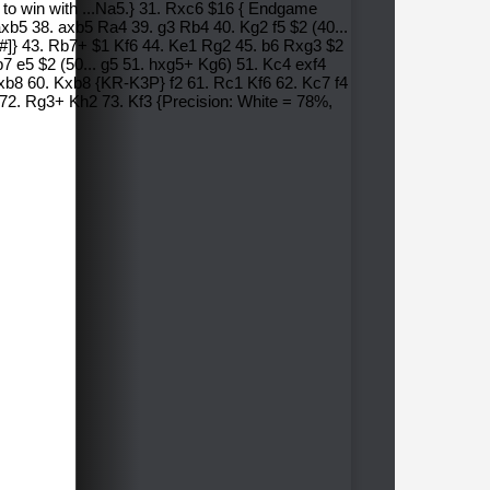
to win with ...Na5.} 31. Rxc6 $16 { Endgame
5 38. axb5 Ra4 39. g3 Rb4 40. Kg2 f5 $2 (40...
 {[#]} 43. Rb7+ $1 Kf6 44. Ke1 Rg2 45. b6 Rxg3 $2
7 e5 $2 (50... g5 51. hxg5+ Kg6) 51. Kc4 exf4
xb8 60. Kxb8 {KR-K3P} f2 61. Rc1 Kf6 62. Kc7 f4
72. Rg3+ Kh2 73. Kf3 {Precision: White = 78%,