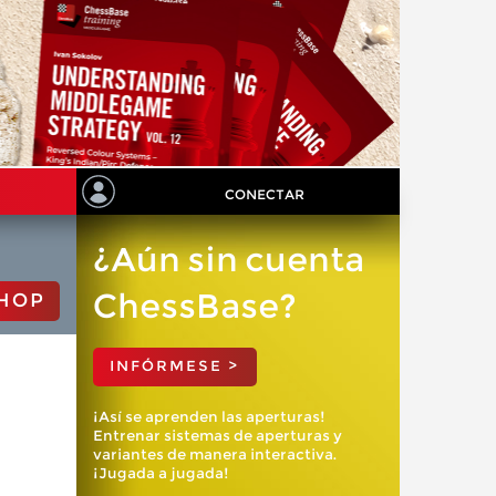
CONECTAR
¿Aún sin cuenta
ChessBase?
HOP
INFÓRMESE >
¡Así se aprenden las aperturas!
Entrenar sistemas de aperturas y
variantes de manera interactiva.
¡Jugada a jugada!