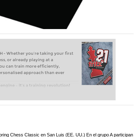
Whether you’re taking your first
ss, or already playing at a
ou can train more efficiently,
personalised approach than ever
engine – it’s a training revolution!
t steps into the world of club chess,
ent level: with FRITZ, you can train
 and with a more personalised
Spring Chess Classic en San Luis (EE. UU.) En el grupo A participan