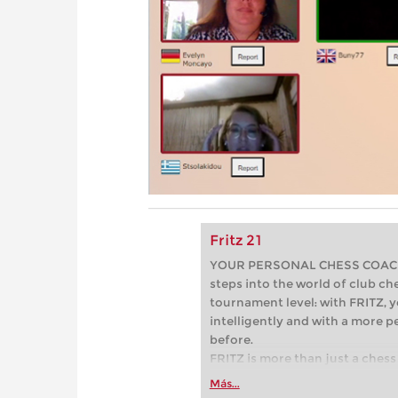
Fritz 21
YOUR PERSONAL CHESS COACH - 
steps into the world of club che
tournament level: with FRITZ, y
intelligently and with a more 
before.
FRITZ is more than just a chess 
Whether you’re taking your firs
Más...
or already playing at a tournam