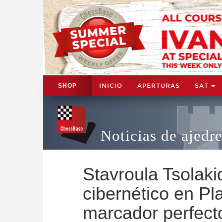
INICIO
APERTURAS
SAT
SHOP
Noticias de ajedr
Stavroula Tsolak
cibernético en P
marcador perfect