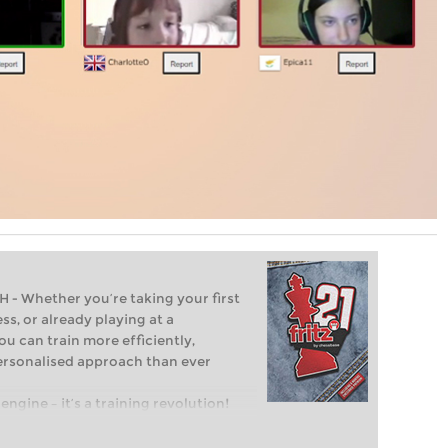
Whether you’re taking your first
ss, or already playing at a
ou can train more efficiently,
personalised approach than ever
engine – it’s a training revolution!
t steps into the world of club chess,
ent level: with FRITZ, you can train