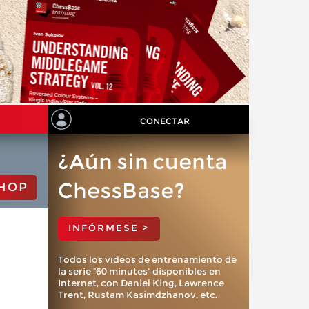
CONECTAR
¿Aún sin cuenta
ChessBase?
HOP
INFÓRMESE >
Todos los vídeos de entrenamiento de
la serie "60 minutes" disponibles en
Internet, con Daniel King, Lawrence
Trent, Rustam Kasimdzhanov, etc.