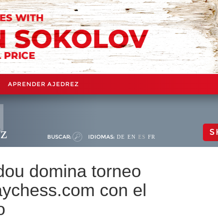
APRENDER AJEDREZ
ez
S
BUSCAR:
IDIOMAS:
DE
EN
ES
FR
idou domina torneo
laychess.com con el
o