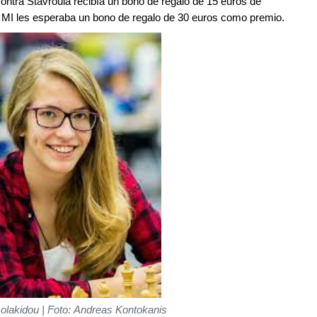
contra Stavroula recibía un bono de regalo de 15 euros de
a MI les esperaba un bono de regalo de 30 euros como premio.
solakidou | Foto: Andreas Kontokanis