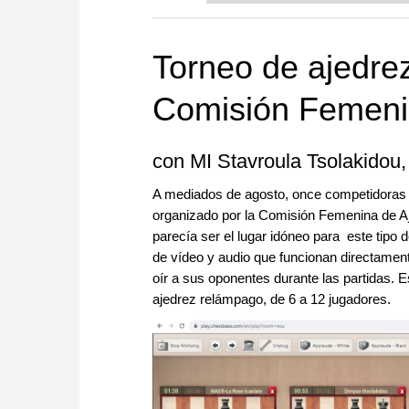
more efficiently, intelligently
approach than ever before.
Torneo de ajedre
Comisión Femeni
con MI Stavroula Tsolakidou
A mediados de agosto, once competidoras p
organizado por la Comisión Femenina de A
parecía ser el lugar idóneo para este tipo 
de vídeo y audio que funcionan directament
oír a sus oponentes durante las partidas. E
ajedrez relámpago, de 6 a 12 jugadores.