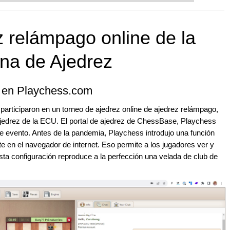
 and with a more personalised
z relámpago online de la
na de Ajedrez
, en Playchess.com
articiparon en un torneo de ajedrez online de ajedrez relámpago,
jedrez de la ECU. El portal de ajedrez de ChessBase, Playchess
de evento. Antes de la pandemia, Playchess introdujo una función
e en el navegador de internet. Eso permite a los jugadores ver y
sta configuración reproduce a la perfección una velada de club de