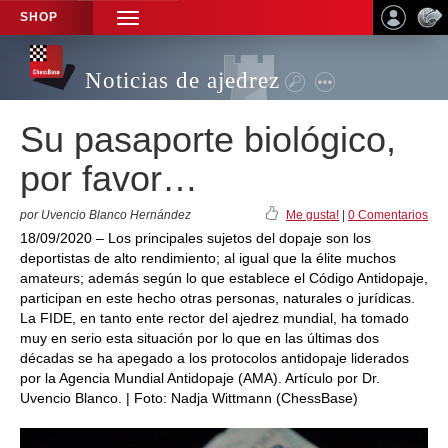
SHOP
TOGGLE
NAVIGATION
Noticias de ajedrez
Su pasaporte biológico,
por favor…
por Uvencio Blanco Hernández
Me gusta!
|
0 Comentarios
18/09/2020 – Los principales sujetos del dopaje son los
deportistas de alto rendimiento; al igual que la élite muchos
amateurs; además según lo que establece el Código Antidopaje,
participan en este hecho otras personas, naturales o jurídicas.
La FIDE, en tanto ente rector del ajedrez mundial, ha tomado
muy en serio esta situación por lo que en las últimas dos
décadas se ha apegado a los protocolos antidopaje liderados
por la Agencia Mundial Antidopaje (AMA). Artículo por Dr.
Uvencio Blanco. | Foto: Nadja Wittmann (ChessBase)