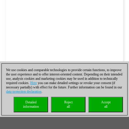
We use cookies and comparable technologies to provide certain functions, to improve
the user experience and to offer interest-oriented content. Depending on their intended
use, analysis cookies and marketing cookies may be used in addition to technically
required cookies.
Here
you can make detailed settings or revoke your consent (if
necessary partially) with effect for the future. Further information can be found in our
data protection declaration
.
Detailed
Reject
Accept
information
all
all