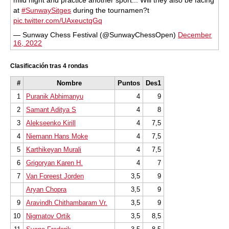
at
#SunwaySitges
during the tournamen?t
pic.twitter.com/UAxeuctqGq
— Sunway Chess Festival (@SunwayChessOpen)
December
16, 2022
Clasificación tras 4 rondas
#
Nombre
Puntos
Des1
1
Puranik Abhimanyu
4
9
2
Samant Aditya S
4
8
3
Alekseenko Kirill
4
7,5
4
Niemann Hans Moke
4
7,5
5
Karthikeyan Murali
4
7,5
6
Grigoryan Karen H.
4
7
7
Van Foreest Jorden
3,5
9
Aryan Chopra
3,5
9
9
Aravindh Chithambaram Vr.
3,5
9
10
Nigmatov Ortik
3,5
8,5