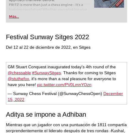
approach than ever before.
FRITZ is more than just a chess engine – it’s a
training revolution! Whether you’re taking your
first steps into the world of club chess, or already
Más...
playing at a tournament level: with FRITZ, you can
train more efficiently, intelligently and with a
more personalised approach than ever before.
Festival Sunway Sitges 2022
Del 12 al 22 de diciembre de 2022, en Sitges
GM Stuart Conquest inaugurated today's 4th round of the
@chessable
#SunwaySitges
. Thanks for coming to Sitges
@stuthefox
, it's more than a real pleasure for everyone to
have you here!
pic.twitter.com/PV0LmnYOzn
— Sunway Chess Festival (@SunwayChessOpen)
December
15, 2022
Aditya se impone a Adhiban
Mientras que un jugador con una puntuación de 1811 compartía
sorprendentemente el liderato después de tres rondas -Kushal,