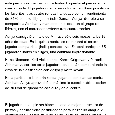
éste perdió con negras contra Andrei Esipenko el jueves en la
cuarta ronda. El jugador que había salido en el último puesto de
los favoritos, tras cuatro rondas ha jugado con un rendimiento
de 2470 puntos. El jugador indio Samant Aditya, derrotó a su
compatriota Adhiban y mantiene un puesto en el grupo de
líderes, con el marcador perfecto tras cuatro rondas.
Aditya consiguió el título de MI hace sólo seis meses, a los 15
años de edad. En la quinta ronda, se enfrentará al tercer
jugador compatriota (indio) consecutivo. En total participan 65
jugadores indios en Sitges, una cantidad impresionante.
Hans Niemann, Kirill Alekseenko, Karen Grigoryan y Puranik
Abhimanyu son los otros jugadores que están compartiendo la
cima de la clasificación con Aditya y Karthikeyan.
En la partida de la cuarta ronda, jugando con blancas contra
Adhiban, Aditya aprovechó al máximo la cuestionable decisión
de su rival de quedarse con el rey en el centro.
El jugador de las piezas blancas tiene la mejor estructura de
piezas y encima tiene posibilidades para lanzar un ataque. A
continuación jugaron
20.Txd6 Dxd6 21.bxc5 Dxc5
y ahora, y