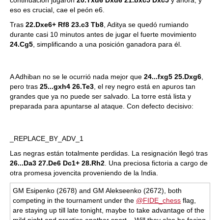
eso es crucial, cae el peón e6.
Tras
22.Dxe6+ Rf8 23.c3 Tb8
, Aditya se quedó rumiando
durante casi 10 minutos antes de jugar el fuerte movimiento
24.Cg5
, simplificando a una posición ganadora para él.
A Adhiban no se le ocurrió nada mejor que
24...fxg5 25.Dxg6
,
pero tras
25...gxh4 26.Te3
, el rey negro está en apuros tan
grandes que ya no puede ser salvado. La torre está lista y
preparada para apuntarse al ataque. Con defecto decisivo:
_REPLACE_BY_ADV_1
Las negras están totalmente perdidas. La resignación llegó tras
26...Da3 27.De6 Dc1+ 28.Rh2
. Una preciosa fictoria a cargo de
otra promesa jovencita proveniendo de la India.
GM Esipenko (2678) and GM Alekseenko (2672), both
competing in the tournament under the
@FIDE_chess
flag,
are staying up till late tonight, maybe to take advantage of the
mild night and practice another sport... Will they also be facing