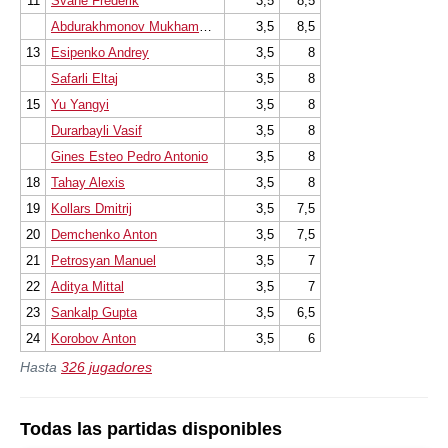
11
Svane Frederik
3,5
8,5
Abdurakhmonov Mukhammadali
3,5
8,5
13
Esipenko Andrey
3,5
8
Safarli Eltaj
3,5
8
15
Yu Yangyi
3,5
8
Durarbayli Vasif
3,5
8
Gines Esteo Pedro Antonio
3,5
8
18
Tahay Alexis
3,5
8
19
Kollars Dmitrij
3,5
7,5
20
Demchenko Anton
3,5
7,5
21
Petrosyan Manuel
3,5
7
22
Aditya Mittal
3,5
7
23
Sankalp Gupta
3,5
6,5
24
Korobov Anton
3,5
6
Hasta
326 jugadores
Todas las partidas disponibles