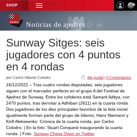
SHOP
TOGGLE
NAVIGATION
Noticias de ajedrez
Sunway Sitges: seis
jugadores con 4 puntos
en 4 rondas
por Carlos Alberto Colodro
Me gusta!
|
0 Comentarios
16/12/2022 – Tras cuatro rondas disputadas, seis jugadores
siguen con el marcador perfecto en el grupo A del Festival de
Ajedrez de Sunway. Entre los colíderes está Samant Aditya, con
2470 puntos, tras derrotar a Adhiban (2611) en la cuarta ronda.
Dos jugadores de los diez principales favoritos de la lista inicial
igualmente forman parte del grupo de líderes, Hans Niemann y
Kirill Alekseenko. Crónica de la cuarta ronda, por Carlos
Colodro. | En la foto: Stuart Conquest inaugurando la cuarta
ronda. | Foto:
Sunway Chess Open en Twitter