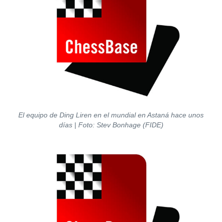
El equipo de Ding Liren en el mundial en Astaná hace unos
días | Foto: Stev Bonhage (FIDE)