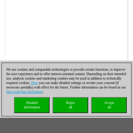
We use cookies and comparable technologies to provide certain functions, to improve
the user experience and to offer interest-oriented content. Depending on their intended
use, analysis cookies and marketing cookies may be used in addition to technically
required cookies.
Here
you can make detailed settings or revoke your consent (if
necessary partially) with effect for the future. Further information can be found in our
data protection declaration
.
Detailed
Reject
Accept
information
all
all