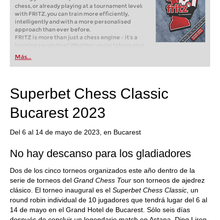
chess, or already playing at a tournament level:
with FRITZ, you can train more efficiently,
intelligently and with a more personalised
approach than ever before.
FRITZ is more than just a chess engine – it’s a
training revolution! Whether you’re taking your
first steps into the world of club chess, or already
Más...
playing at a tournament level: with FRITZ, you can
train more efficiently, intelligently and with a
more personalised approach than ever before.
Superbet Chess Classic
Bucarest 2023
Del 6 al 14 de mayo de 2023, en Bucarest
No hay descanso para los gladiadores
Dos de los cinco torneos organizados este año dentro de la
serie de torneos del
Grand Chess Tour
son torneos de ajedrez
clásico. El torneo inaugural es el
Superbet Chess Classic
, un
round robin individual de 10 jugadores que tendrá lugar del 6 al
14 de mayo en el Grand Hotel de Bucarest. Sólo seis días
después de concluir un legendario match en Astana, Ding Liren