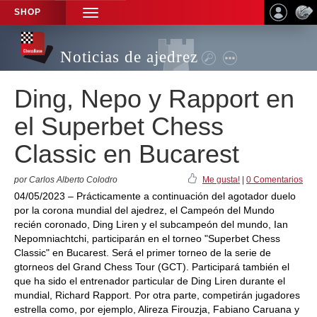
SHOP
TOGGLE
NAVIGATION
Noticias de ajedrez
Ding, Nepo y Rapport en
el Superbet Chess
Classic en Bucarest
por Carlos Alberto Colodro
Me gusta!
|
0 Comentarios
04/05/2023 – Prácticamente a continuación del agotador duelo
por la corona mundial del ajedrez, el Campeón del Mundo
recién coronado, Ding Liren y el subcampeón del mundo, Ian
Nepomniachtchi, participarán en el torneo "Superbet Chess
Classic" en Bucarest. Será el primer torneo de la serie de
gtorneos del Grand Chess Tour (GCT). Participará también el
que ha sido el entrenador particular de Ding Liren durante el
mundial, Richard Rapport. Por otra parte, competirán jugadores
estrella como, por ejemplo, Alireza Firouzja, Fabiano Caruana y