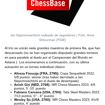
Ian Nepomniachtchi rodeado de seguidores | Foto: Anna
Shtourman (FIDE)
Al trío se unirán siete grandes maestros de primera fila, que han
descansado (no se han organizado disputado grandes torneos
en para paralelo al duelo por el Campeonato del Mundo en
Astaná ). Los enumeramos a continuación, con su última
actuación en un torneo individual clásico:
Alireza Firouzja (FRA, 2785):
Copa Sinquefield 2022,
5/8 puntos, winner (tras haber derrotado a Ian
Nepomniachtchi en el duelo de desempate)
Anish Giri (NED, 2768):
WR Chess Masters 2023, 4/9
°
°
puntos, 5
-10
puesto
Fabiano Caruana (USA, 2764):
Tata Steel Masters 2023,
7/13 puntos, 5° - 6° puesto
Wesley So (USA, 2760):
WR Chess Masters 2023, 4½/9
°
puntos, 4
puesto