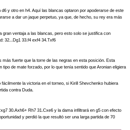
d6 y otro en h4. Aquí las blancas optaron por apoderarse de este
esurarse a dar un jaque perpetuo, ya que, de hecho, su rey era más
gran ventaja a las blancas, pero esto solo se justifica con
ad: 32...Dg1 33.f4 exf4 34.Txf6
es más fuerte que la torre de las negras en esta posición. Esta
 tipo de mate forzado, por lo que tenía sentido que Aronian eligiera
ácilmente la victoria en el torneo, si Kirill Shevchenko hubiera
rtida contra Duda.
Rxg7 30.Axh6+ Rh7 31.Cxe6 y la dama infiltrará en g5 con efecto
rtunidad y perdió la que resultó ser una larga partida de 70