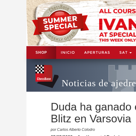
INICIO
APERTURAS
SAT
SHOP
Noticias de ajedr
Duda ha ganado e
Blitz en Varsovia
por Carlos Alberto Colodro