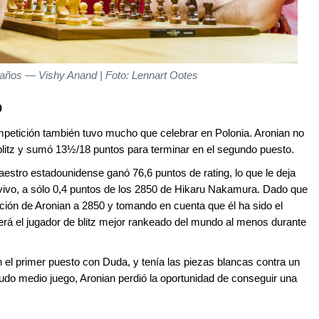
 años — Vishy Anand | Foto: Lennart Ootes
o
petición también tuvo mucho que celebrar en Polonia. Aronian no
e blitz y sumó 13½/18 puntos para terminar en el segundo puesto.
aestro estadounidense ganó 76,6 puntos de rating, lo que le deja
n vivo, a sólo 0,4 puntos de los 2850 de Hikaru Nakamura. Dado que
uación de Aronian a 2850 y tomando en cuenta que él ha sido el
erá el jugador de blitz mejor rankeado del mundo al menos durante
n el primer puesto con Duda, y tenía las piezas blancas contra un
do medio juego, Aronian perdió la oportunidad de conseguir una