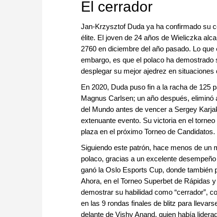
El cerrador
Jan-Krzysztof Duda ya ha confirmado su c
élite. El joven de 24 años de Wieliczka al
2760 en diciembre del año pasado. Lo que 
embargo, es que el polaco ha demostrado 
desplegar su mejor ajedrez en situaciones d
En 2020, Duda puso fin a la racha de 125 pa
Magnus Carlsen; un año después, eliminó 
del Mundo antes de vencer a Sergey Karjakin
extenuante evento. Su victoria en el torneo
plaza en el próximo Torneo de Candidatos.
Siguiendo este patrón, hace menos de un 
polaco, gracias a un excelente desempeño e
ganó la Oslo Esports Cup, donde también p
Ahora, en el Torneo Superbet de Rápidas y B
demostrar su habilidad como “cerrador”, 
en las 9 rondas finales de blitz para llevars
delante de Vishy Anand, quien había liderado