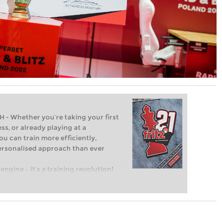
Whether you’re taking your first
ss, or already playing at a
ou can train more efficiently,
personalised approach than ever
engine – it’s a training revolution!
t steps into the world of club chess,
ent level: with FRITZ, you can train
 and with a more personalised