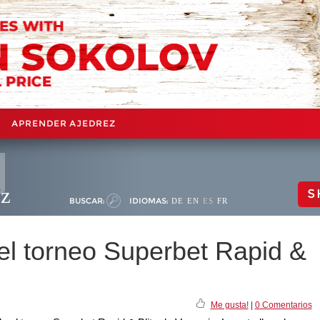
APRENDER AJEDREZ
ez
S
BUSCAR:
IDIOMAS:
DE
EN
ES
FR
l torneo Superbet Rapid &
Me gusta!
|
0 Comentarios