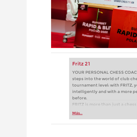
Fritz 21
YOUR PERSONAL CHESS COACH - 
steps into the world of club che
tournament level: with FRITZ, y
intelligently and with a more 
before.
FRITZ is more than just a chess 
Whether you’re taking your firs
Más...
or already playing at a tournam
more efficiently, intelligently
approach than ever before.