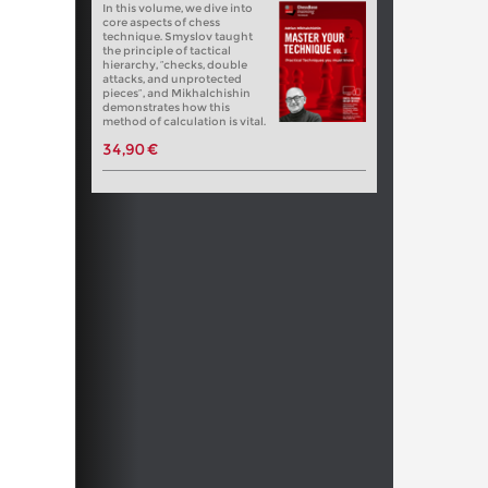
In this volume, we dive into
core aspects of chess
technique. Smyslov taught
the principle of tactical
hierarchy, “checks, double
attacks, and unprotected
pieces”, and Mikhalchishin
demonstrates how this
method of calculation is vital.
34,90 €