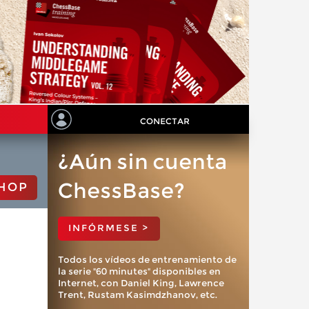
CONECTAR
¿Aún sin cuenta
ChessBase?
HOP
INFÓRMESE >
Todos los vídeos de entrenamiento de
la serie "60 minutes" disponibles en
Internet, con Daniel King, Lawrence
Trent, Rustam Kasimdzhanov, etc.