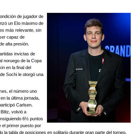
ondición de jugador de
canzó un Elo máximo de
es más relevante, sin
ser capaz de
e alta presión.
rtidas invictas de
al noruego de la Copa
 en la final del
 de Sochi le otorgó una
mes, el número uno
n la última jornada,
articipó Carlsen.
litz, volvió a
consiguiendo 6½ puntos
e el primer puesto por
 la tabla de posiciones en solitario durante gran parte del torneo.