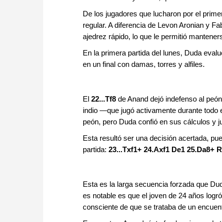
De los jugadores que lucharon por el prime
regular. A diferencia de Levon Aronian y F
ajedrez rápido, lo que le permitió mantenerse
En la primera partida del lunes, Duda eval
en un final con damas, torres y alfiles.
El
22...Tf8
de Anand dejó indefenso al peón 
indio —que jugó activamente durante todo e
peón, pero Duda confió en sus cálculos y 
Esta resultó ser una decisión acertada, pue
partida:
23...Txf1+ 24.Axf1 De1 25.Da8+ 
Esta es la larga secuencia forzada que Duda 
es notable es que el joven de 24 años logr
consciente de que se trataba de un encuent