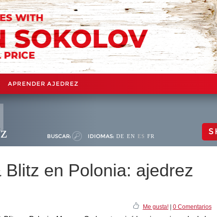
APRENDER AJEDREZ
ez
S
BUSCAR:
IDIOMAS:
DE
EN
ES
FR
Blitz en Polonia: ajedrez
1
Me gusta!
|
0 Comentarios