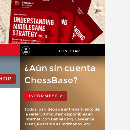
CONECTAR
¿Aún sin cuenta
ChessBase?
HOP
INFÓRMESE >
Todos los vídeos de entrenamiento de
la serie "60 minutes" disponibles en
Internet, con Daniel King, Lawrence
Trent, Rustam Kasimdzhanov, etc.