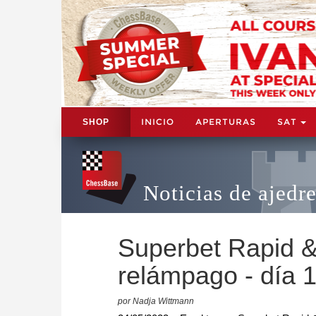
INICIO
APERTURAS
SAT
SHOP
Noticias de ajedr
Superbet Rapid & 
relámpago - día 
por Nadja Wittmann