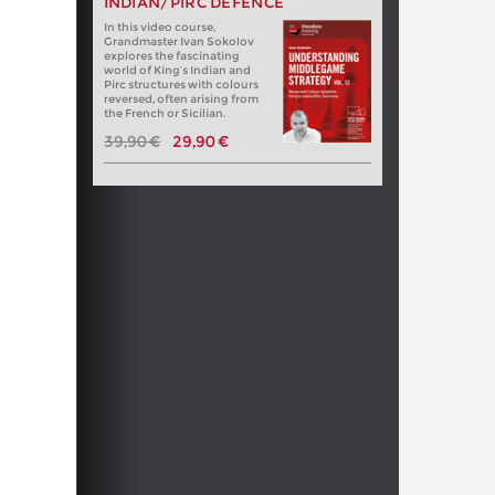
INDIAN/PIRC DEFENCE
In this video course,
Grandmaster Ivan Sokolov
explores the fascinating
world of King’s Indian and
Pirc structures with colours
reversed, often arising from
the French or Sicilian.
39,90 €
29,90 €