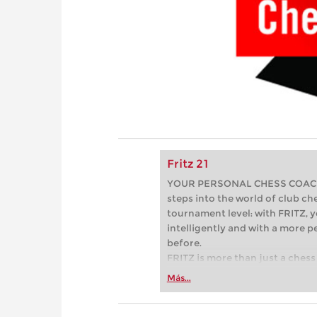
Fritz 21
YOUR PERSONAL CHESS COACH - 
steps into the world of club che
tournament level: with FRITZ, y
intelligently and with a more 
before.
FRITZ is more than just a chess 
Whether you’re taking your firs
Más...
or already playing at a tournam
more efficiently, intelligently