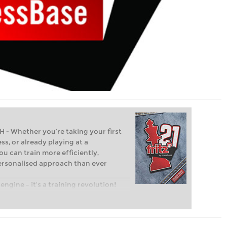
Whether you’re taking your first
ss, or already playing at a
ou can train more efficiently,
personalised approach than ever
engine – it’s a training revolution!
t steps into the world of club chess,
ent level: with FRITZ, you can train
 and with a more personalised