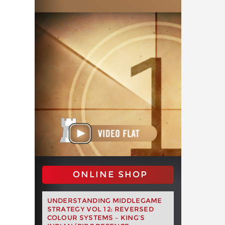
ONLINE SHOP
UNDERSTANDING MIDDLEGAME
STRATEGY VOL 12: REVERSED
COLOUR SYSTEMS – KING’S